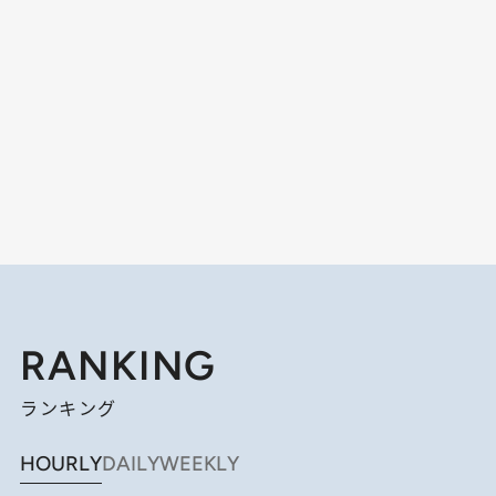
RANKING
ランキング
HOURLY
DAILY
WEEKLY