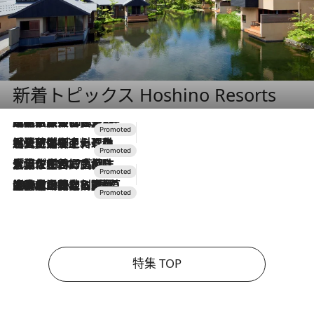
新着トピックス Hoshino Resorts
2026.7.31
【ホテル帰省】という選択肢をOMOが提案。家族とほどよい距離を保つには「昼は実家、夜は気兼ねなくホテルで！」
2026.7.24
【夏限定ディナーコース】旬を迎える稚鮎や花ズッキーニなどをイタリア・トスカーナの郷土料理の手法で満喫！
2026.7.17
「土佐和ハーブかき氷」がOMO7高知に登場！生姜、山椒、大葉など目にも舌にも涼を呼ぶ郷土の味
2026.7.10
NEW OPEN！【界 草津】名湯の地に誕生。趣の異なる2種の温泉と上州ならではの会席・蕎麦割烹など美食を味わう究極の癒やし旅
特集 TOP