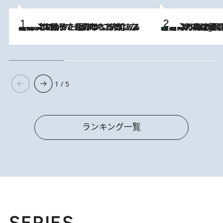
2026.8.5
【阿川佐和子さんの年とる力】なぜ70代で始めた趣味は“こんなに楽しい”のか？ ピアノ、俳句…スランプに陥っても続けられる“ある秘訣”とは
「湘南乃風に憧れて」観客大盛上がりの“タオル回し”に、ラッパー顔負けの高速歌唱まで…さだまさし（74）のアグレッシブすぎる現在地
2 Hours Ago
1 / 5
ランキング一覧
SERIES