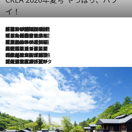
イ！
「荷物が増えるほど旅ストレスは増す」美容ジャーナリストがたどり着いた最終結論。“化粧品を劇的に減らす”感動の凝縮美容とは
2026.8.6
「旅先には金髪ウィッグを持参」日本と同じメイクでは損してる!? 美容ジャーナリストが提案する“掟破りの旅美容”とは
2026.8.6
【厳選旅コスメ】「身軽さ＆UV対策重視！」ヘアアーティストshucoが選んだ夏旅ベストコスメを発表【Mサイズジップ】
2026.8.6
2026.8.5
【厳選旅コスメ】国内をあちこち移動する河井菜摘が選んだ夏旅ベストコスメ発表！「リラックスアイテムはマスト」【Mサイズジップ】
2026.8.4
【厳選旅コスメ】「紫外線＆乾燥対策しながらメイク感も！」ヘア＆メイクGeorgeが選んだ夏旅ベストコスメを発表！【Mサイズジップ】
2026.8.3
【厳選旅コスメ】「保湿もタイパ重視！」“サウナ好き”タレント清水みさとが愛用する夏旅ベストコスメを発表！【Mサイズジップ】