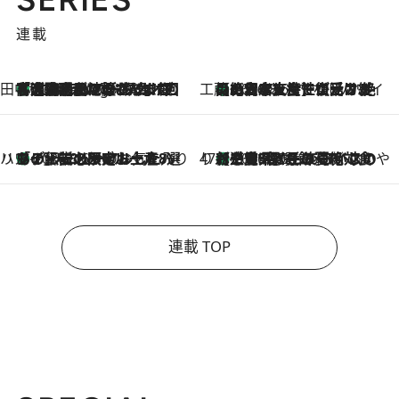
連載
田中稲の勝手に再ブーム
「湘南乃風に憧れて」観客大盛上がりの“タオル回し”に、ラッパー顔負けの高速歌唱まで…さだまさし（74）のアグレッシブすぎる現在地
2 Hours Ago
工藤まやのおもてなしハワイ
【ハワイ土産】ローカルの絶大な支持で復活！ 絶品の幻クッキー《元ファンの日本人女性が受け継いだ名店》
2026.8.6
ハワイ賢者 リサのお気に入りリスト
あの伝説の限定トートも！ リニューアルした「ディーン＆デルーカ ハワイ」で必須のお土産8選
2026.8.6
47都道府県の手みやげ ひんやりスイーツで夏を満喫
【三重県】この夏絶対食べたい 冷やしておいしいおやつ3選 お餅×アイスの新感覚スイーツ
2026.8.6
連載 TOP