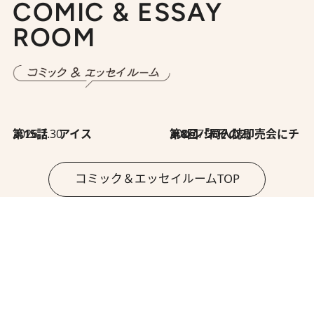
COMIC & ESSAY
ROOM
2026.7.30
第15話 アイス
2026.7.30
第8回「同人誌即売会にチャレンジ その2」
コミック＆エッセイルームTOP