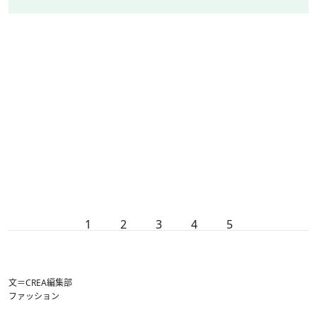
1
2
3
4
5
文＝CREA編集部
ファッション