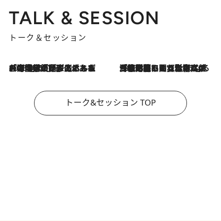
TALK & SESSION
トーク＆セッション
2026.8.3
「今後値上げがあるとすれば…」「リスクがあるのは今年の冬」エネルギー専門家が語る、ホルムズ海峡封鎖が家庭にもたらす“ある心配”
2026.8.3
「住宅建てられない…」「サーチャージ料の高値が続いている」ホルムズ海峡封鎖による影響はいつまで続く？《エネルギー専門家に聞く“どうなる日本の暮らし”》
トーク&セッション TOP