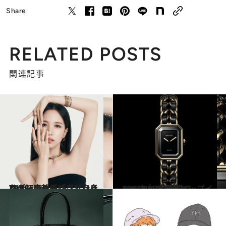
Share
RELATED POSTS
関連記事
2024.8.28
TWICEのミナが【ブシュロン】のジャパンアンバサダーに就任「自分自身をより高めていきたい」
ファッション
2024.8.23
シャネル ポップアップインベント “L’AVANT-PREMIÈRE”開催
ライフスタイル