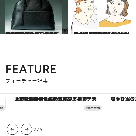
2024.8.17
持つだけで仕事のモチベアップ!?品格とモードを兼ねそろえる毎日使える優秀通勤バッグ
ファッション
2024.7.7
夏だけど「帽子」が似合わない…美容師が教える、絶対に失敗しない“帽子えらび” “かぶり方”とは
ファッション
FEATURE
フィーチャー記事
ヴァシュロン・コンスタンタン「オーヴァーシーズ・オートマティック」。旅愛好家のお気に入りコレクションから、ジェンダーレスな新作が登場
3
/
5