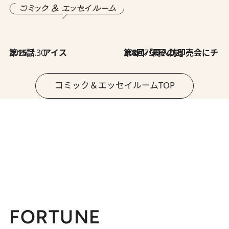
2026.7.30
第15話 アイス
2026.7.30
第8回「同人誌即売会にチャレンジ その2」
コミック＆エッセイルームTOP
FORTUNE