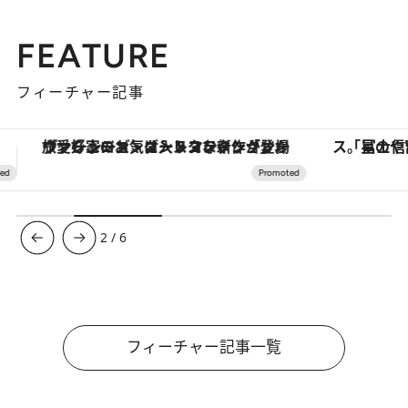
FEATURE
フィーチャー記事
「星のや富士」でデジタルデトックス。冨士信仰の歴史を辿り、心身を調える。
【夏限定ディナーコース】旬を迎
3
/
6
フィーチャー記事一覧