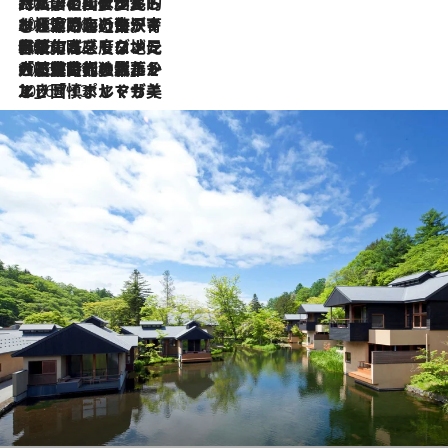
2026.7.27
「私の祖国はポルトガル語です」国民的詩人フェルナンド・ペソアと、彼が愛した文学の街を歩く
2026.7.26
ポルトガル近海が育む極上の海の幸。キリリと冷えた白ワインと愉しむ、シーフード専門店の贅沢
2026.7.22
伝統の味をモダンに昇華。高感度な地元客が集う、リスボンの最旬ガストロノミー
2026.7.21
大航海時代の栄華から、震災、独裁、そして革命へ。ポルトガル・首都リスボンの石畳に刻まれた「歴史の光と影」
2026.7.13
エッセイ・ヤマザキマリ「慎ましくも美しき国 ポルトガル」