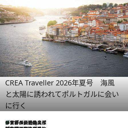
CREA Traveller 2026年夏号 海風
と太陽に誘われてポルトガルに会い
に行く
リスボンの絶品スイーツ「パステル・デ・ナタ」とは？ポルトガル伝統の奥深い世界へ
11 Hours Ago