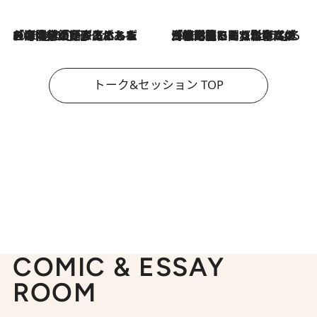
2026.8.3
「今後値上げがあるとすれば…」「リスクがあるのは今年の冬」エネルギー専門家が語る、ホルムズ海峡封鎖が家庭にもたらす“ある心配”
2026.8.3
「住宅建てられない…」「サーチャージ料の高値が続いている」ホルムズ海峡封鎖による影響はいつまで続く？《エネルギー専門家に聞く“どうなる日本の暮らし”》
トーク&セッション TOP
COMIC & ESSAY
ROOM