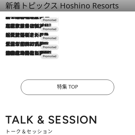
新着トピックス Hoshino Resorts
2026.8.7
【トンボの足水浴】ヒノキの香りに包まれて涼感マックス！約13℃の湧水かけ流しを避暑地「星野温泉 トンボの湯」で体験
2026.7.31
【ホテル帰省】という選択肢をOMOが提案。家族とほどよい距離を保つには「昼は実家、夜は気兼ねなくホテルで！」
2026.7.24
【夏限定ディナーコース】旬を迎える稚鮎や花ズッキーニなどをイタリア・トスカーナの郷土料理の手法で満喫！
2026.7.17
「土佐和ハーブかき氷」がOMO7高知に登場！生姜、山椒、大葉など目にも舌にも涼を呼ぶ郷土の味
2026.7.10
NEW OPEN！【界 草津】名湯の地に誕生。趣の異なる2種の温泉と上州ならではの会席・蕎麦割烹など美食を味わう究極の癒やし旅
特集 TOP
TALK & SESSION
トーク＆セッション