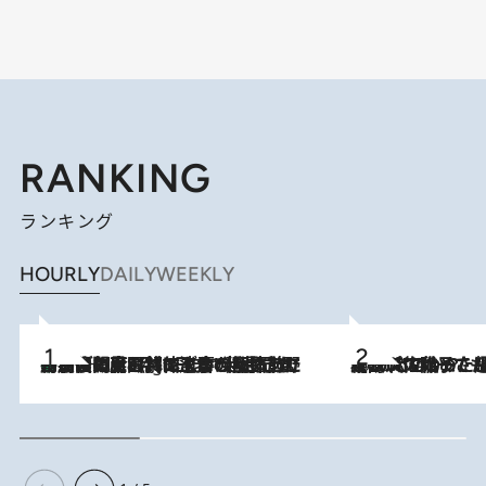
RANKING
ランキング
HOURLY
DAILY
WEEKLY
「最後に見られてよかった」上野動物園の東園パンダ舎が解体前に特別公開。8月16日まで延長されたパネル展と共に辿る“半世紀”のパンダ飼育《解体工事の図面あり》
11 Hours Ago
2026.8.5
【阿川佐和子さんの年とる力】なぜ70代で始めた趣味は“こんなに楽しい”のか？ ピアノ、俳句…スランプに陥っても続けられる“ある秘訣”とは