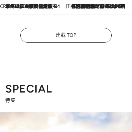
CREA'S CHOICE
2026.8.7
「立川にも歌舞伎があるんだよ」 片岡仁左衛門・市川中車ら豪華座組みで4年目の立川立飛歌舞伎へ
田中稲の勝手に再ブーム
2026.8.7
「湘南乃風に憧れて」観客大盛上がりの“タオル回し”に、ラッパー顔負けの高速歌唱まで…さだまさし（74）のアグレッシブすぎる現在地
連載 TOP
SPECIAL
特集