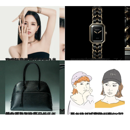
2024.8.28
TWICEのミナが【ブシュロン】のジャパンアンバサダーに就任「自分自身をより高めていきたい」
ファッション
2024.8.23
シャネル ポップアップインベント “L’AVANT-PREMIÈRE”開催
ライフスタイル
2024.8.17
持つだけで仕事のモチベアップ!?品格とモードを兼ねそろえる毎日使える優秀通勤バッグ
コミック ＆ エッセイ
2024.7.7
夏だけど「帽子」が似合わない…美容師が教える、絶対に失敗しない“帽子えらび” “かぶり方”とは
コミック ＆ エッセイ