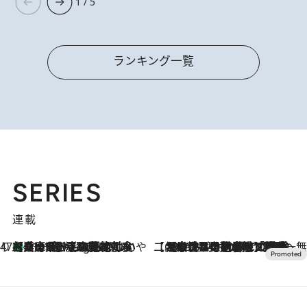
1 / 5
ランキング一覧
SERIES
連載
47都道府県の手みやげ ひんやりスイーツで夏を満喫
【兵庫県】この夏絶対食べたい 冷やしておいしいおやつ3選 淡路島の恵みをジェラートに集約
11 Hours Ago
【CREA×星野リゾート】唯一無二。癒しと発見が待つ場所へ
2026.8.7
【トンボの足水浴】ヒノキの香りに包まれて涼感マックス！約13℃の湧水かけ流しを避暑地「星野温泉 トンボの湯」で体験