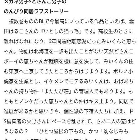
メガネ男子×どさんこ男子の
のんびり同居ラブストーリー
複数巻もののBLで今最高にノっている作品といえば、雲
田はるこさんの『いとしの猫っ毛』です。高校生のときに
離ればなれになり、6年間遠距離恋愛だったみいくんと恵ち
ゃん。物語は北海道を一歩も出たことがない天然どさんこ
ボーイの恵ちゃんが就職を機に意を決して、みいくんの住
む東京へ上京してきたところからはじまります。ポルノ小
説家を生業とし、イケメンでモテるみいくんは、おばあち
ゃんの持ち物件「またたび荘」の管理人でもあります。も
ともとノンケだった恵ちゃんとの仲はキス止まり。同居で
進展があるかと思いきや、個性派の下宿人たちに加え、ド
S編集者の火野さんにペースを乱されて、さあ二人の恋はど
うなるの？ 「ひとつ屋根の下もの」かつ「幼なじみも