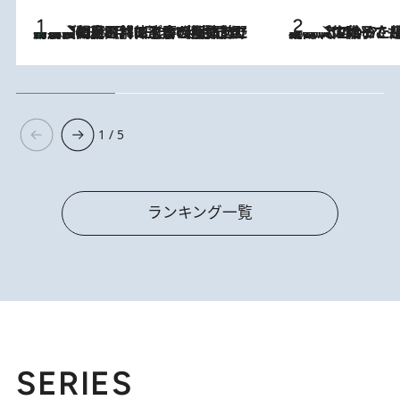
「最後に見られてよかった」上野動物園の東園パンダ舎が解体前に特別公開。8月16日まで延長されたパネル展と共に辿る“半世紀”のパンダ飼育《解体工事の図面あり》
2026.8.8
2026.8.5
【阿川佐和子さんの年とる力】なぜ70代で始めた趣味は“こんなに楽しい”のか？ ピアノ、俳句…スランプに陥っても続けられる“ある秘訣”とは
1 / 5
ランキング一覧
SERIES