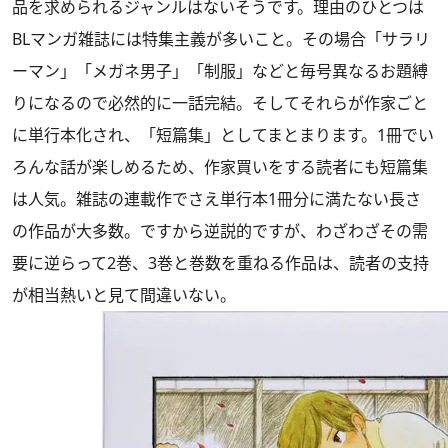
品を求められるジャンルはないそうです。理由のひとつは
BLマンガ雑誌には特集主義が多いこと。その場合「サラリ
ーマン」「メガネ男子」「制服」などと毎号異なるお題縛
りになるので必然的に一話完結。そしてそれらが作家ごと
に単行本化され、「短篇集」としてまとまります。1冊でい
ろんな話が楽しめるため、作家買いをする読者にも短篇集
は人気。雑誌の連載作でさえ単行本1冊分に満たない長さ
の作品が大多数。ですから逆説的ですが、わざわざその需
要に逆らって2巻、3巻と巻数を重ねる作品は、読者の支持
が相当熱いと見て間違いない。