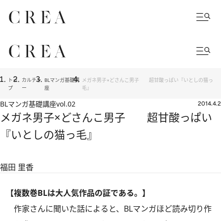
トッ
カルチャ
BLマンガ基礎講
メガネ男子×どさんこ男子 超甘酸っぱい『いとしの猫っ
プ
ー
座
毛』
BLマンガ基礎講座
vol.02
2014.4.2
メガネ男子×どさんこ男子 超甘酸っぱい
『いとしの猫っ毛』
福田 里香
【複数巻BLは大人気作品の証である。】
作家さんに聞いた話によると、BLマンガほど読み切り作