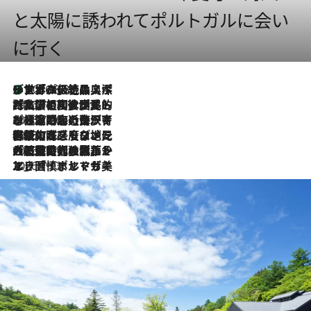
と太陽に誘われてポルトガルに会い
に行く
リスボンの絶品スイーツ「パステル・デ・ナタ」とは？ポルトガル伝統の奥深い世界へ
2026.8.8
2026.7.27
「私の祖国はポルトガル語です」国民的詩人フェルナンド・ペソアと、彼が愛した文学の街を歩く
2026.7.26
ポルトガル近海が育む極上の海の幸。キリリと冷えた白ワインと愉しむ、シーフード専門店の贅沢
2026.7.22
伝統の味をモダンに昇華。高感度な地元客が集う、リスボンの最旬ガストロノミー
2026.7.21
大航海時代の栄華から、震災、独裁、そして革命へ。ポルトガル・首都リスボンの石畳に刻まれた「歴史の光と影」
2026.7.13
エッセイ・ヤマザキマリ「慎ましくも美しき国 ポルトガル」