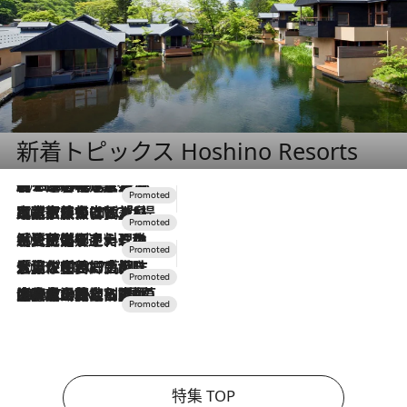
新着トピックス Hoshino Resorts
2026.8.7
【トンボの足水浴】ヒノキの香りに包まれて涼感マックス！約13℃の湧水かけ流しを避暑地「星野温泉 トンボの湯」で体験
2026.7.31
【ホテル帰省】という選択肢をOMOが提案。家族とほどよい距離を保つには「昼は実家、夜は気兼ねなくホテルで！」
2026.7.24
【夏限定ディナーコース】旬を迎える稚鮎や花ズッキーニなどをイタリア・トスカーナの郷土料理の手法で満喫！
2026.7.17
「土佐和ハーブかき氷」がOMO7高知に登場！生姜、山椒、大葉など目にも舌にも涼を呼ぶ郷土の味
2026.7.10
NEW OPEN！【界 草津】名湯の地に誕生。趣の異なる2種の温泉と上州ならではの会席・蕎麦割烹など美食を味わう究極の癒やし旅
特集 TOP