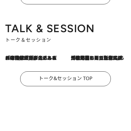
TALK & SESSION
トーク＆セッション
2026.8.3
「今後値上げがあるとすれば…」「リスクがあるのは今年の冬」エネルギー専門家が語る、ホルムズ海峡封鎖が家庭にもたらす“ある心配”
2026.8.3
「住宅建てられない…」「サーチャージ料の高値が続いている」ホルムズ海峡封鎖による影響はいつまで続く？《エネルギー専門家に聞く“どうなる日本の暮らし”》
トーク&セッション TOP