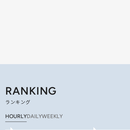
RANKING
ランキング
HOURLY
DAILY
WEEKLY