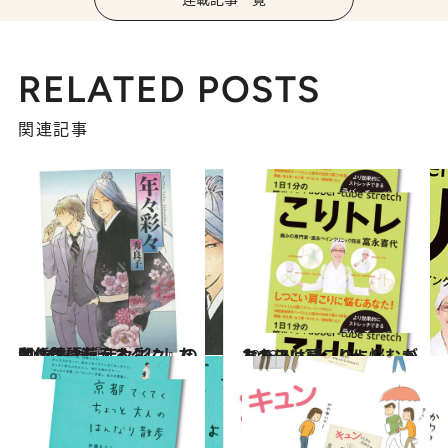
RELATED POSTS
関連記事
2014.3.2
名作落語を元ネタにしたBLマンガ『年々彩々』の関係性に萌える
カルチャー
2013.11.22
しつこい肩こりに悩むあなたには『こりトレ』がある！
カルチャー