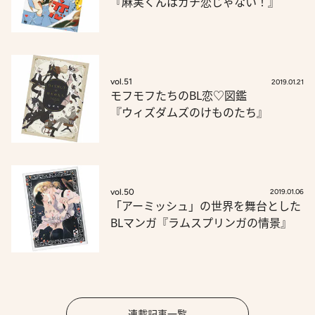
『麻実くんはガチ恋じゃない！』
vol.51
2019.01.21
モフモフたちのBL恋♡図鑑
『ウィズダムズのけものたち』
vol.50
2019.01.06
「アーミッシュ」の世界を舞台とした
BLマンガ『ラムスプリンガの情景』
連載記事一覧