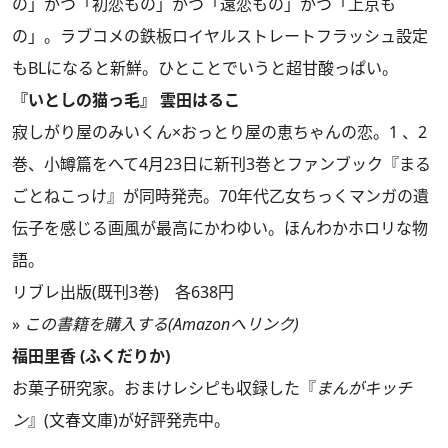
の」かつ「初恋もの」かつ「遠恋もの」かつ「上京も
の」。ラブコメの鉄板ロイヤルストレートフラッシュ設定
もBLになると新鮮。ひとことでいうと超甘酸っぱい。
『いとしの猫っ毛』 雲田はるこ
寂しがり屋のみいくん×おっとり屋の恵ちゃんの恋。1 、2
巻、小罇篇をへて4月23日に新刊3巻とファンブック『まる
ごとねこっけ』が同時発売。70年代乙女ちっくマンガの遺
伝子を感じる画風が最高にかわゆい。ほんわかホロリな物
語。
リブレ出版(既刊3巻) 各638円
»
この書籍を購入する(Amazonへリンク)
福田里香 (ふくだりか)
お菓子研究家。おまけレシピも収録した『
まんがキッチ
ン
』(文春文庫)が好評発売中。