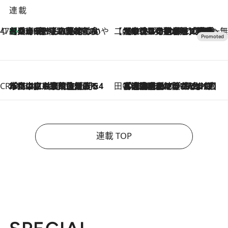
連載
47都道府県の手みやげ ひんやりスイーツで夏を満喫
【兵庫県】この夏絶対食べたい 冷やしておいしいおやつ3選 淡路島の恵みをジェラートに集約
2026.8.8
【CREA×星野リゾート】唯一無二。癒しと発見が待つ場所へ
2026.8.7
【トンボの足水浴】ヒノキの香りに包まれて涼感マックス！約13℃の湧水かけ流しを避暑地「星野温泉 トンボの湯」で体験
CREA'S CHOICE
2026.8.7
「立川にも歌舞伎があるんだよ」 片岡仁左衛門・市川中車ら豪華座組みで4年目の立川立飛歌舞伎へ
田中稲の勝手に再ブーム
2026.8.7
「湘南乃風に憧れて」観客大盛上がりの“タオル回し”に、ラッパー顔負けの高速歌唱まで…さだまさし（74）のアグレッシブすぎる現在地
連載 TOP