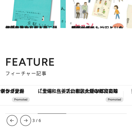
2013.11.20
伊藤まさこ京都本第二弾は「ちょっと大人の」はんなり散歩
カルチャー
2013.9.15
男性に「キュン」とした瞬間を集めた益田ミリの新エッセイ
カルチャー
FEATURE
フィーチャー記事
「土佐和ハーブかき氷」がOMO7高知に登場！生姜、山椒、大葉など目にも舌にも涼を呼ぶ郷土の味
3
/
6