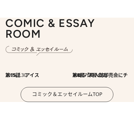
COMIC & ESSAY
ROOM
2026.7.30
第15話 アイス
2026.7.30
第8回「同人誌即売会にチャレンジ その2」
コミック＆エッセイルームTOP