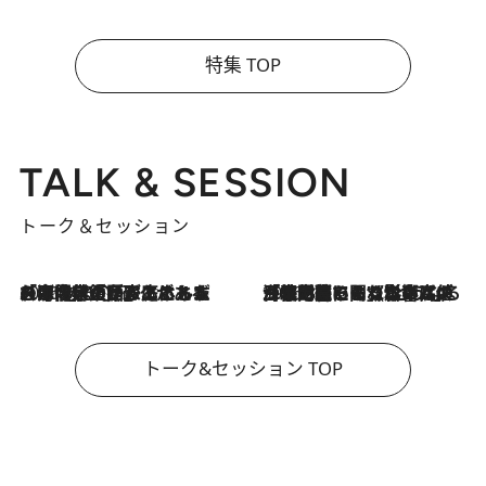
特集 TOP
TALK & SESSION
トーク＆セッション
2026.8.3
「今後値上げがあるとすれば…」「リスクがあるのは今年の冬」エネルギー専門家が語る、ホルムズ海峡封鎖が家庭にもたらす“ある心配”
2026.8.3
「住宅建てられない…」「サーチャージ料の高値が続いている」ホルムズ海峡封鎖による影響はいつまで続く？《エネルギー専門家に聞く“どうなる日本の暮らし”》
トーク&セッション TOP