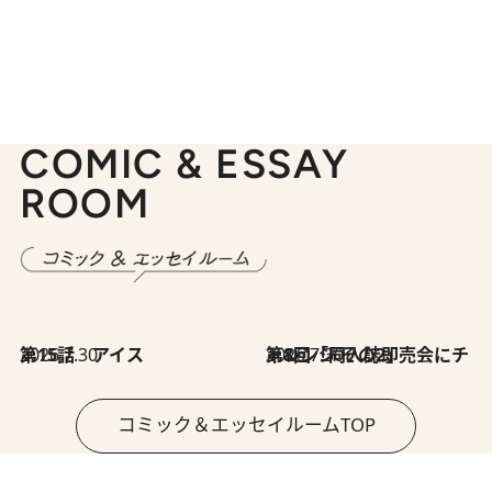
COMIC & ESSAY
ROOM
2026.7.30
第15話 アイス
2026.7.30
第8回「同人誌即売会にチャレンジ その2」
コミック＆エッセイルームTOP