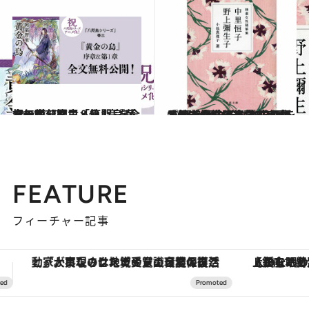
2024.7.27
祝・阿部智里「八咫烏シリーズ」アニメ化！ 『黄金の烏』序章＆第1章を全文無料公開
カルチャー
2024.7.26
『精選女性随筆集 中里恒子 野上彌生子』漱石を師と仰ぎ約100年もの年月をかけて自らの文学を完成させた長寿作家
カルチャー
FEATURE
フィーチャー記事
【銀座で出合う最旬美容】美髪ケアや上質な眠り…セルフケアのアップデートから、特別な名入れギフトまで。大人のための「ReFa GINZA」クルーズ