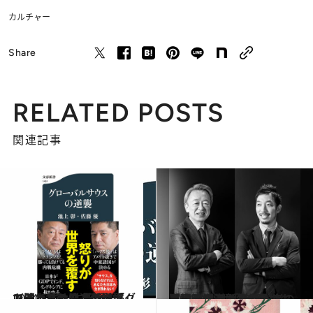
カルチャー
Share
RELATED POSTS
関連記事
2024.5.20
トランプの快進撃、「グローバルサウスの逆襲」で問われる日本の覚悟 （池上 彰、佐藤 優）
カルチャー
2024.5.1
「政治ガチャ」で私たちは損してる？ 社会学者のド直球解説は気付きの嵐！ 政治は「監視が必要」と池上彰さんも
ライフスタイル