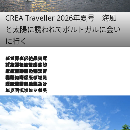
CREA Traveller 2026年夏号 海風
と太陽に誘われてポルトガルに会い
に行く
2026.8.8
リスボンの絶品スイーツ「パステル・デ・ナタ」とは？ポルトガル伝統の奥深い世界へ
2026.7.27
「私の祖国はポルトガル語です」国民的詩人フェルナンド・ペソアと、彼が愛した文学の街を歩く
2026.7.26
ポルトガル近海が育む極上の海の幸。キリリと冷えた白ワインと愉しむ、シーフード専門店の贅沢
2026.7.22
伝統の味をモダンに昇華。高感度な地元客が集う、リスボンの最旬ガストロノミー
2026.7.21
大航海時代の栄華から、震災、独裁、そして革命へ。ポルトガル・首都リスボンの石畳に刻まれた「歴史の光と影」
2026.7.13
エッセイ・ヤマザキマリ「慎ましくも美しき国 ポルトガル」