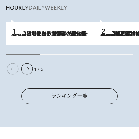
HOURLY
DAILY
WEEKLY
2026.8.3
《「文士の子ども被害者の会」発足！》阿川佐和子（72）が語る遠藤周作に北杜夫、劇作家・矢代静一の子どもたちの“文豪プライベート事件簿”
2026.8.8
「最後に見られてよかった」上野動物園の東園パンダ舎が解体前に特別公開。8月16日まで延長されたパネル展と共に辿る“半世紀”のパンダ飼育《解体工事の図面あり》
1 / 5
ランキング一覧