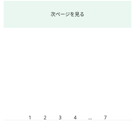
次ページを見る
1
2
3
4
...
7