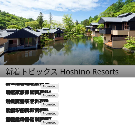
新着トピックス Hoshino Resorts
2026.8.7
【トンボの足水浴】ヒノキの香りに包まれて涼感マックス！約13℃の湧水かけ流しを避暑地「星野温泉 トンボの湯」で体験
2026.7.31
【ホテル帰省】という選択肢をOMOが提案。家族とほどよい距離を保つには「昼は実家、夜は気兼ねなくホテルで！」
2026.7.24
【夏限定ディナーコース】旬を迎える稚鮎や花ズッキーニなどをイタリア・トスカーナの郷土料理の手法で満喫！
2026.7.17
「土佐和ハーブかき氷」がOMO7高知に登場！生姜、山椒、大葉など目にも舌にも涼を呼ぶ郷土の味
2026.7.10
NEW OPEN！【界 草津】名湯の地に誕生。趣の異なる2種の温泉と上州ならではの会席・蕎麦割烹など美食を味わう究極の癒やし旅