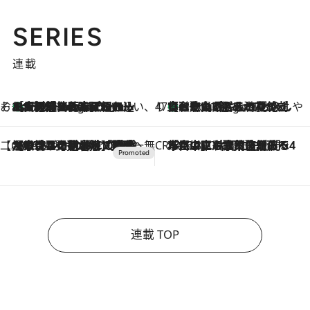
SERIES
連載
そおだよおこの関西おいしい、おやつ紀行
［大阪府箕面市］一皿一皿目の前で仕上げられる、料理を巧みに組み込んだアシェットデセールコース「ミチル アシェット デセール（Michiru assiette dessert）」
5 Hours Ago
47都道府県の手みやげ ひんやりスイーツで夏を満喫
【和歌山県】この夏絶対食べたい 冷やしておいしいおやつ3選 みかんがごろっと丸ごと入ったジュレ
5 Hours Ago
【CREA×星野リゾート】唯一無二。癒しと発見が待つ場所へ
2026.8.7
【トンボの足水浴】ヒノキの香りに包まれて涼感マックス！約13℃の湧水かけ流しを避暑地「星野温泉 トンボの湯」で体験
CREA'S CHOICE
2026.8.7
「立川にも歌舞伎があるんだよ」 片岡仁左衛門・市川中車ら豪華座組みで4年目の立川立飛歌舞伎へ
連載 TOP