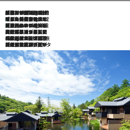
「荷物が増えるほど旅ストレスは増す」美容ジャーナリストがたどり着いた最終結論。“化粧品を劇的に減らす”感動の凝縮美容とは
10 Hours Ago
「旅先には金髪ウィッグを持参」日本と同じメイクでは損してる!? 美容ジャーナリストが提案する“掟破りの旅美容”とは
10 Hours Ago
【厳選旅コスメ】「身軽さ＆UV対策重視！」ヘアアーティストshucoが選んだ夏旅ベストコスメを発表【Mサイズジップ】
10 Hours Ago
2026.8.5
【厳選旅コスメ】国内をあちこち移動する河井菜摘が選んだ夏旅ベストコスメ発表！「リラックスアイテムはマスト」【Mサイズジップ】
2026.8.4
【厳選旅コスメ】「紫外線＆乾燥対策しながらメイク感も！」ヘア＆メイクGeorgeが選んだ夏旅ベストコスメを発表！【Mサイズジップ】
2026.8.3
【厳選旅コスメ】「保湿もタイパ重視！」“サウナ好き”タレント清水みさとが愛用する夏旅ベストコスメを発表！【Mサイズジップ】