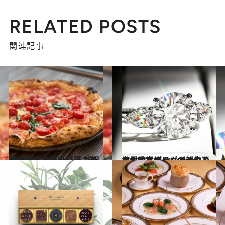
RELATED POSTS
関連記事
2024.7.12
発祥の地に新たな風 新旧ピッツェリアの競演 100年の歴史を誇るレジェンド店
旅＆お出かけ
2024.3.5
世界最高峰のダイヤモンドが並ぶパリ、ヴァンドーム広場のメゾンが生み出すジュエリーの美を巡る
コミック ＆ エッセイ