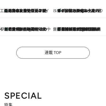
工藤まやのおもてなしハワイ
【ハワイ土産】ローカルの絶大な支持で復活！ 絶品の幻クッキー《元ファンの日本人女性が受け継いだ名店》
10 Hours Ago
ハワイ賢者 リサのお気に入りリスト
あの伝説の限定トートも！ リニューアルした「ディーン＆デルーカ ハワイ」で必須のお土産8選
10 Hours Ago
47都道府県の手みやげ ひんやりスイーツで夏を満喫
【三重県】この夏絶対食べたい 冷やしておいしいおやつ3選 お餅×アイスの新感覚スイーツ
10 Hours Ago
齋藤 薫 美容脳ルネサンス
「荷物が増えるほど旅ストレスは増す」美容ジャーナリストがたどり着いた最終結論。“化粧品を劇的に減らす”感動の凝縮美容とは
10 Hours Ago
連載 TOP
SPECIAL
特集