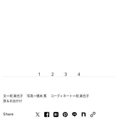
1
2
3
4
文＝祝 美也子 写真＝橋本 篤 コーディネート＝祝 美也子
旅＆お出かけ
Share