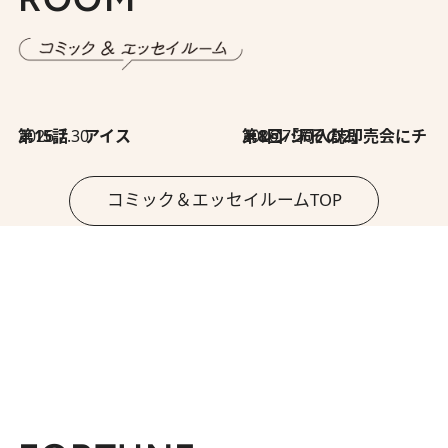
2026.7.30
第15話 アイス
2026.7.30
第8回「同人誌即売会にチャレンジ その2」
コミック＆エッセイルームTOP