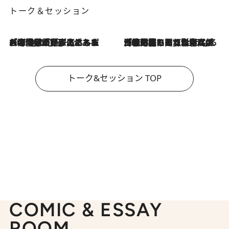
トーク＆セッション
2026.8.3
「今後値上げがあるとすれば…」「リスクがあるのは今年の冬」エネルギー専門家が語る、ホルムズ海峡封鎖が家庭にもたらす“ある心配”
2026.8.3
「住宅建てられない…」「サーチャージ料の高値が続いている」ホルムズ海峡封鎖による影響はいつまで続く？《エネルギー専門家に聞く“どうなる日本の暮らし”》
トーク&セッション TOP
COMIC & ESSAY
ROOM