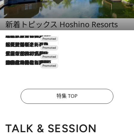
新着トピックス Hoshino Resorts
2026.7.31
【ホテル帰省】という選択肢をOMOが提案。家族とほどよい距離を保つには「昼は実家、夜は気兼ねなくホテルで！」
2026.7.24
【夏限定ディナーコース】旬を迎える稚鮎や花ズッキーニなどをイタリア・トスカーナの郷土料理の手法で満喫！
2026.7.17
「土佐和ハーブかき氷」がOMO7高知に登場！生姜、山椒、大葉など目にも舌にも涼を呼ぶ郷土の味
2026.7.10
NEW OPEN！【界 草津】名湯の地に誕生。趣の異なる2種の温泉と上州ならではの会席・蕎麦割烹など美食を味わう究極の癒やし旅
特集 TOP
TALK & SESSION