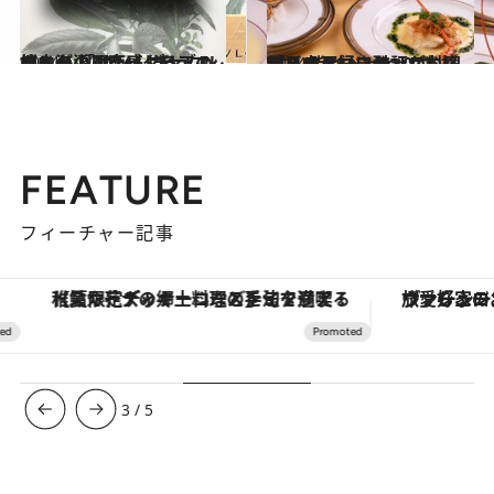
2024.1.30
地中海の風を感じるブルガリの 「サン・ヴァレンティーノ 2024」 チョコレートが導く南イタリアの旅へ
グルメ
2024.2.11
“白い脂がべっとり”本格派ビストロに酷評が…「日本人、フランス料理があまり好きじゃない説」の深いワケ
グルメ
FEATURE
フィーチャー記事
【夏限定ディナーコース】旬を迎える稚鮎や花ズッキーニなどをイタリア・トスカーナの郷土料理の手法で満喫！
ヴァシュロン・コンスタンタン
3
/
5