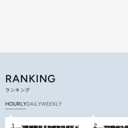
RANKING
ランキング
HOURLY
DAILY
WEEKLY
2026.8.5
【なぜ吉沢亮は「気配を消せる」のか？】興行収入208億の『国宝』を経て挑むミュージカル『ディア・エヴァン・ハンセン』。トップ俳優が舞台上でさらけ出した“孤独”とは
2026.8.5
【阿川佐和子さんの年とる力】なぜ70代で始めた趣味は“こんなに楽しい”のか？ ピアノ、俳句…スランプに陥っても続けられる“ある秘訣”とは