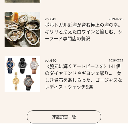
vol.641
2026.07.26
ポルトガル近海が育む極上の海の幸。
キリリと冷えた白ワインと愉しむ、シ
ーフード専門店の贅沢
vol.640
2026.07.25
〈腕元に輝くアートピースを〉141個
のダイヤモンドやギヨシェ彫り... 美
しき貴石をあしらった、ゴージャスな
レディス・ウォッチ5選
連載記事一覧