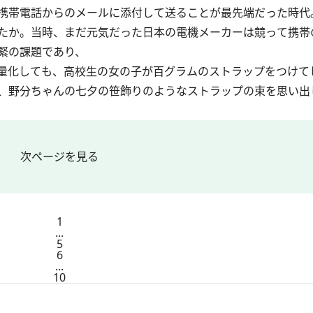
携帯電話からのメールに添付して送ることが最先端だった時代
たか。当時、まだ元気だった日本の電機メーカーは競って携帯
緊の課題であり、
量化しても、高校生の女の子が百グラムのストラップをつけて
、野分ちゃんの七夕の笹飾りのようなストラップの束を思い出
次ページを見る
1
...
5
6
...
10