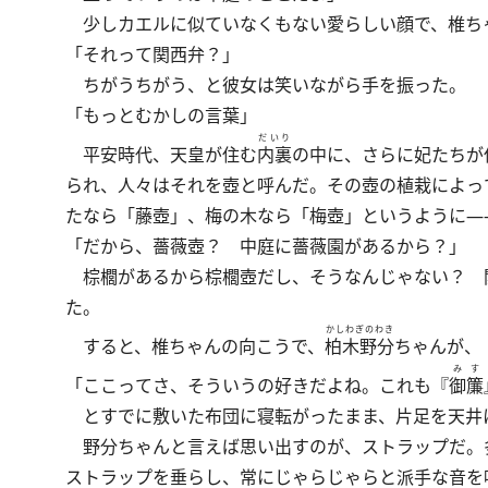
少しカエルに似ていなくもない愛らしい顔で、椎ち
「それって関西弁？」
ちがうちがう、と彼女は笑いながら手を振った。
「もっとむかしの言葉」
だいり
平安時代、天皇が住む
内裏
の中に、さらに妃たちが
られ、人々はそれを壺と呼んだ。その壺の植栽によっ
たなら「藤壺」、梅の木なら「梅壺」というように―
「だから、薔薇壺？ 中庭に薔薇園があるから？」
棕櫚があるから棕櫚壺だし、そうなんじゃない？ 
た。
かしわぎのわき
すると、椎ちゃんの向こうで、
柏木野分
ちゃんが、
みす
「ここってさ、そういうの好きだよね。これも『
御簾
とすでに敷いた布団に寝転がったまま、片足を天井
野分ちゃんと言えば思い出すのが、ストラップだ。
ストラップを垂らし、常にじゃらじゃらと派手な音を