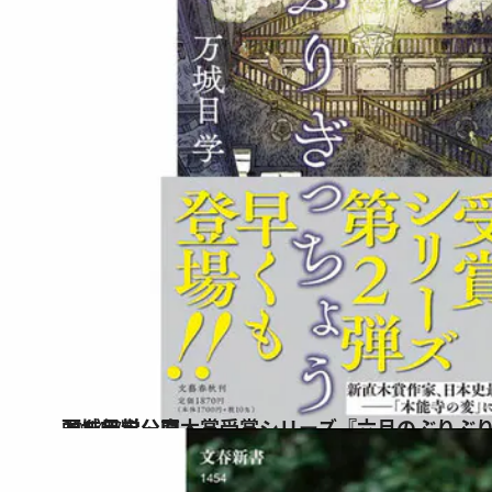
2024.7.6
万城目学、直木賞受賞シリーズ『六月のぶりぶりぎっちょう』より冒頭を無料公開
カルチャー