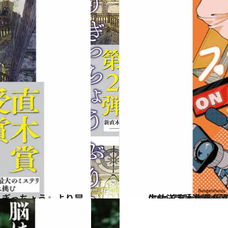
2024.7.7
生放送で大物俳優の死体発見!? 森バジル『なんで死体がス
カルチャー