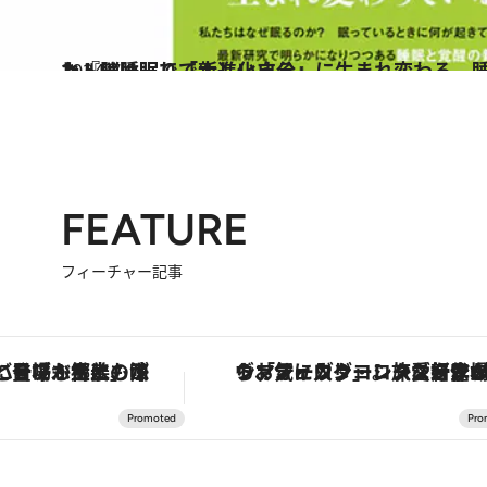
2024.7.5
ヒトは睡眠で「新しい自分」に生まれ変わる 睡眠と覚醒の謎に迫った『脳は眠りで大進化する』
カルチャー
FEATURE
フィーチャー記事
「土佐和ハーブかき氷」がOMO7高知に登場！生姜、山椒、大葉など目にも舌にも涼を呼ぶ郷土の味
ヴァシュロン・コンスタンタン「オーヴァーシーズ・オートマティック」。旅愛好家のお気に入りコレクションから、ジェンダーレスな新