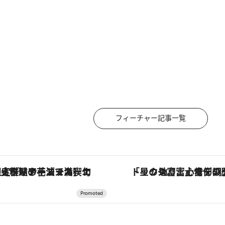
フィーチャー記事一覧
コース】旬を迎える稚鮎や花ズッキーニなどをイタリア・トスカーナの郷土料理の手法で満喫！
「星のや富士」でデジタルデトックス。冨士信仰の歴史を