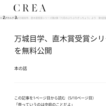
トップ
カルチャー
万城目学、直木賞受賞シリーズ第2弾『六月のぶりぶりぎっちょう』より 第1話
万城目学、直木賞受賞シリ
を無料公開
本の話
この記事を1ページ目から読む（5/10ページ目）
「壺っていうのは中庭のことだよ」