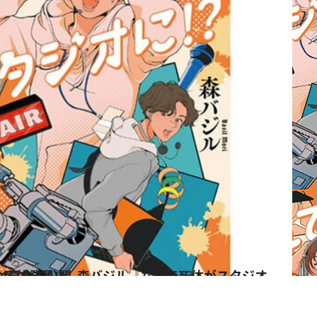
タジオに!?』話題沸騰の第1章全文公開