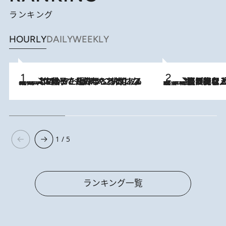
ランキング
HOURLY
DAILY
WEEKLY
2026.8.5
【阿川佐和子さんの年とる力】なぜ70代で始めた趣味は“こんなに楽しい”のか？ ピアノ、俳句…スランプに陥っても続けられる“ある秘訣”とは
2026.8.5
【なぜ吉沢亮は「気配を消せる」のか？】興行収入208億の『国宝』を経て挑むミュージカル『ディア・エヴァン・ハンセン』。トップ俳優が舞台上でさらけ出した“孤独”とは
1 / 5
ランキング一覧