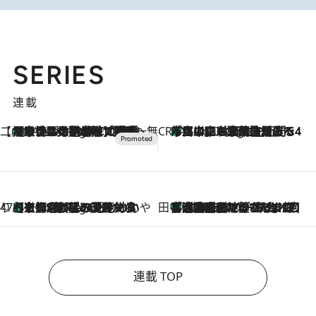
SERIES
連載
【CREA×星野リゾート】唯一無二。癒しと発見が待つ場所へ
【トンボの足水浴】ヒノキの香りに包まれて涼感マックス！約13℃の湧水かけ流しを避暑地「星野温泉 トンボの湯」で体験
6 Hours Ago
CREA'S CHOICE
「立川にも歌舞伎があるんだよ」 片岡仁左衛門・市川中車ら豪華座組みで4年目の立川立飛歌舞伎へ
8 Hours Ago
47都道府県の手みやげ ひんやりスイーツで夏を満喫
【京都府】この夏絶対食べたい 冷やしておいしいおやつ3選 ひと口目から心を掴む新緑のテリーヌ
8 Hours Ago
田中稲の勝手に再ブーム
「湘南乃風に憧れて」観客大盛上がりの“タオル回し”に、ラッパー顔負けの高速歌唱まで…さだまさし（74）のアグレッシブすぎる現在地
2026.8.7
連載 TOP