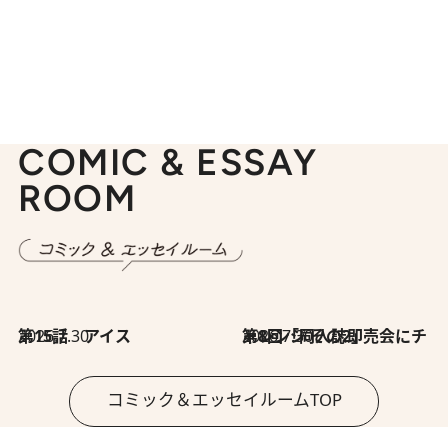
COMIC & ESSAY
ROOM
2026.7.30
第15話 アイス
2026.7.30
第8回「同人誌即売会にチャレンジ その2」
コミック＆エッセイルームTOP