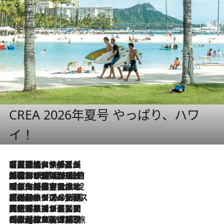
CREA 2026年夏号 やっぱり、ハワ
イ！
【厳選旅コスメ】「多機能アイテムがメイン！」旅好き美容エディターが選んだ夏旅ベストコスメを発表【Mサイズジップ】
8 Hours Ago
2026.8.6
「荷物が増えるほど旅ストレスは増す」美容ジャーナリストがたどり着いた最終結論。“化粧品を劇的に減らす”感動の凝縮美容とは
2026.8.6
「旅先には金髪ウィッグを持参」日本と同じメイクでは損してる!? 美容ジャーナリストが提案する“掟破りの旅美容”とは
2026.8.6
【厳選旅コスメ】「身軽さ＆UV対策重視！」ヘアアーティストshucoが選んだ夏旅ベストコスメを発表【Mサイズジップ】
2026.8.5
【厳選旅コスメ】国内をあちこち移動する河井菜摘が選んだ夏旅ベストコスメ発表！「リラックスアイテムはマスト」【Mサイズジップ】
2026.8.4
【厳選旅コスメ】「紫外線＆乾燥対策しながらメイク感も！」ヘア＆メイクGeorgeが選んだ夏旅ベストコスメを発表！【Mサイズジップ】