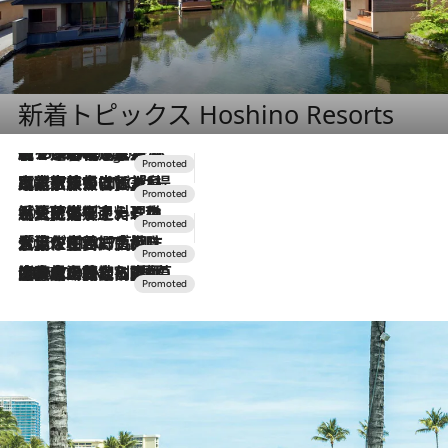
新着トピックス Hoshino Resorts
【トンボの足水浴】ヒノキの香りに包まれて涼感マックス！約13℃の湧水かけ流しを避暑地「星野温泉 トンボの湯」で体験
6 Hours Ago
2026.7.31
【ホテル帰省】という選択肢をOMOが提案。家族とほどよい距離を保つには「昼は実家、夜は気兼ねなくホテルで！」
2026.7.24
【夏限定ディナーコース】旬を迎える稚鮎や花ズッキーニなどをイタリア・トスカーナの郷土料理の手法で満喫！
2026.7.17
「土佐和ハーブかき氷」がOMO7高知に登場！生姜、山椒、大葉など目にも舌にも涼を呼ぶ郷土の味
2026.7.10
NEW OPEN！【界 草津】名湯の地に誕生。趣の異なる2種の温泉と上州ならではの会席・蕎麦割烹など美食を味わう究極の癒やし旅