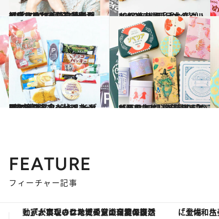
2024.7.31
【はじめから読む】料理は「ラクじゃないわぁ」と思うけれど…神崎恵が紹介する“3人の息子のため”につくる毎日ご飯
グルメ
2024.1.4
47都道府県「手土産グルメ」2024 “西日本の旨いもの”を総まとめ
グルメ
2023.6.25
3億本売れているのに64円の安さ！ シャトレーゼのアイスを食べ比べた ライターが選んだイチオシは？
グルメ
2022.3.19
【西日本エリアを総まとめ】おいしいが詰まっている！ 47都道府県の「かわいい缶」
グルメ
FEATURE
フィーチャー記事
「土佐和ハーブかき氷」がOMO7高知に登場！生姜、山椒、大葉など目にも舌にも涼を呼ぶ郷土の味
【銀座で出合う最旬美容】美髪ケアや上質な眠