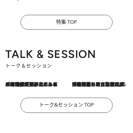
特集 TOP
TALK & SESSION
トーク＆セッション
2026.8.3
「今後値上げがあるとすれば…」「リスクがあるのは今年の冬」エネルギー専門家が語る、ホルムズ海峡封鎖が家庭にもたらす“ある心配”
2026.8.3
「住宅建てられない…」「サーチャージ料の高値が続いている」ホルムズ海峡封鎖による影響はいつまで続く？《エネルギー専門家に聞く“どうなる日本の暮らし”》
トーク&セッション TOP