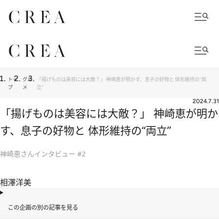
トッ
グル
「揚げものは美容には大敵？」 神崎恵が明かす、息子の好物と 体形維持の“両
プ
メ
立”
2024.7.31
「揚げものは美容には大敵？」 神崎恵が明か
す、息子の好物と 体形維持の“両立”
神崎恵さんインタビュー #2
相澤洋美
この企画の別の記事を見る