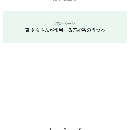
次のページ
恵藤 文さんが常用する万能系のうつわ
1
2
3