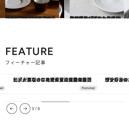
2024.2.13
「うつわ集め」を始めたい人必見！ 賢者に学ぶ、暮らしにフィットする “出番の多いうつわ”の選び方
ライフスタイル
2024.5.21
賢者直伝「うつわ集め」のヒント 「白シャツ的存在で秀逸」「和も洋も使えて料理が映える」愛用品紹介も
ライフスタイル
FEATURE
フィーチャー記事
「大事なのは地域の意識を変えること」。ロレックス賞受賞の自然保護活動家が実現させたナイジェリアの自然環境の復活
ヴァシュロン・コンスタンタン
3
/
6