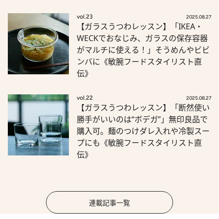
vol.23
2025.08.27
【ガラスうつわレッスン】「IKEA・
WECKでおなじみ、ガラスの保存容器
がマルチに使える！」そうめんやビビ
ンバに《敏腕フードスタイリスト直
伝》
vol.22
2025.08.27
【ガラスうつわレッスン】「断然使い
勝手がいいのは“ボデガ”」無印良品で
購入可。麺のつけダレ入れや冷製スー
プにも《敏腕フードスタイリスト直
伝》
連載記事一覧