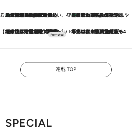
そおだよおこの関西おいしい、おやつ紀行
［大阪府箕面市］一皿一皿目の前で仕上げられる、料理を巧みに組み込んだアシェットデセールコース「ミチル アシェット デセール（Michiru assiette dessert）」
3 Hours Ago
47都道府県の手みやげ ひんやりスイーツで夏を満喫
【和歌山県】この夏絶対食べたい 冷やしておいしいおやつ3選 みかんがごろっと丸ごと入ったジュレ
3 Hours Ago
【CREA×星野リゾート】唯一無二。癒しと発見が待つ場所へ
2026.8.7
【トンボの足水浴】ヒノキの香りに包まれて涼感マックス！約13℃の湧水かけ流しを避暑地「星野温泉 トンボの湯」で体験
CREA'S CHOICE
2026.8.7
「立川にも歌舞伎があるんだよ」 片岡仁左衛門・市川中車ら豪華座組みで4年目の立川立飛歌舞伎へ
連載 TOP
SPECIAL