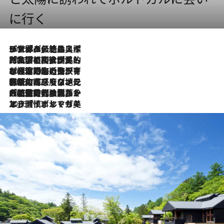
に行く
2026.8.8
リスボンの絶品スイーツ「パステル・デ・ナタ」とは？ポルトガル伝統の奥深い世界へ
2026.7.27
「私の祖国はポルトガル語です」国民的詩人フェルナンド・ペソアと、彼が愛した文学の街を歩く
2026.7.26
ポルトガル近海が育む極上の海の幸。キリリと冷えた白ワインと愉しむ、シーフード専門店の贅沢
2026.7.22
伝統の味をモダンに昇華。高感度な地元客が集う、リスボンの最旬ガストロノミー
2026.7.21
大航海時代の栄華から、震災、独裁、そして革命へ。ポルトガル・首都リスボンの石畳に刻まれた「歴史の光と影」
2026.7.13
エッセイ・ヤマザキマリ「慎ましくも美しき国 ポルトガル」