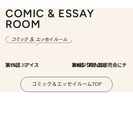
COMIC & ESSAY
ROOM
2026.7.30
第15話 アイス
2026.7.30
第8回「同人誌即売会にチャレンジ その2」
コミック＆エッセイルームTOP