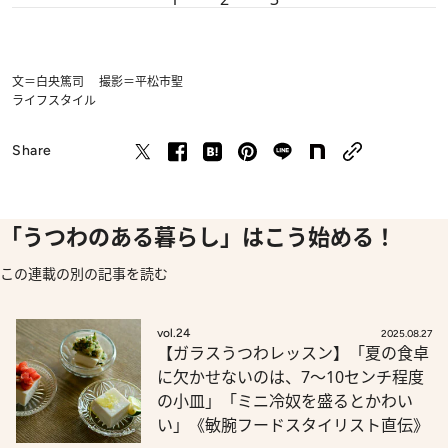
文＝白央篤司 撮影＝平松市聖
ライフスタイル
Share
「うつわのある暮らし」はこう始める！
この連載の別の記事を読む
vol.24
2025.08.27
【ガラスうつわレッスン】「夏の食卓
に欠かせないのは、7～10センチ程度
の小皿」「ミニ冷奴を盛るとかわい
い」《敏腕フードスタイリスト直伝》