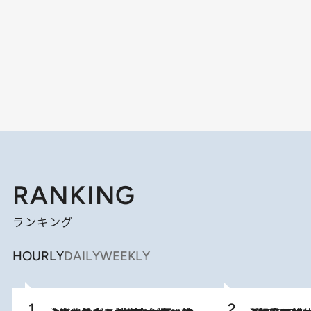
RANKING
ランキング
HOURLY
DAILY
WEEKLY