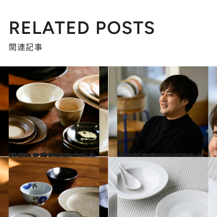
RELATED POSTS
関連記事
2023.11.18
「ざっと適当に盛るだけでセンスよく 見える」…料理研究家が愛用する うつわとは？ ひと目惚れ皿紹介も
ライフスタイル
2024.4.25
人気料理家・山田英季さんに聞く 愛用のうつわ＆うつわの選び方 「うつわは本に近いな、と思います」
ライフスタイル