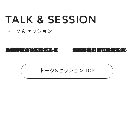
TALK & SESSION
トーク＆セッション
2026.8.3
「今後値上げがあるとすれば…」「リスクがあるのは今年の冬」エネルギー専門家が語る、ホルムズ海峡封鎖が家庭にもたらす“ある心配”
2026.8.3
「住宅建てられない…」「サーチャージ料の高値が続いている」ホルムズ海峡封鎖による影響はいつまで続く？《エネルギー専門家に聞く“どうなる日本の暮らし”》
トーク&セッション TOP