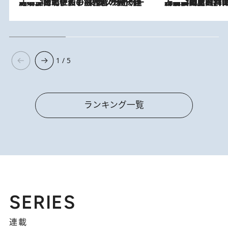
2026.8.3
《「文士の子ども被害者の会」発足！》阿川佐和子（72）が語る遠藤周作に北杜夫、劇作家・矢代静一の子どもたちの“文豪プライベート事件簿”
2026.8.8
「最後に見られてよかった」上野動物園の東園パンダ舎が解体前に特別公開。8月16日まで延長されたパネル展と共に辿る“半世紀”のパンダ飼育《解体工事の図面あり》
1 / 5
ランキング一覧
SERIES
連載