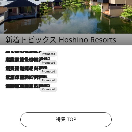
新着トピックス Hoshino Resorts
2026.8.7
【トンボの足水浴】ヒノキの香りに包まれて涼感マックス！約13℃の湧水かけ流しを避暑地「星野温泉 トンボの湯」で体験
2026.7.31
【ホテル帰省】という選択肢をOMOが提案。家族とほどよい距離を保つには「昼は実家、夜は気兼ねなくホテルで！」
2026.7.24
【夏限定ディナーコース】旬を迎える稚鮎や花ズッキーニなどをイタリア・トスカーナの郷土料理の手法で満喫！
2026.7.17
「土佐和ハーブかき氷」がOMO7高知に登場！生姜、山椒、大葉など目にも舌にも涼を呼ぶ郷土の味
2026.7.10
NEW OPEN！【界 草津】名湯の地に誕生。趣の異なる2種の温泉と上州ならではの会席・蕎麦割烹など美食を味わう究極の癒やし旅
特集 TOP