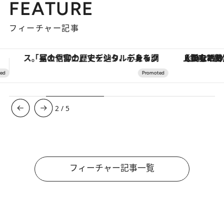
FEATURE
フィーチャー記事
【銀座で出合う最旬美容】美髪ケアや上質な眠り…セルフケアのアップデートから、特別な名入れギフトまで。大人のための「ReFa GINZA」クルーズ
3
/
5
フィーチャー記事一覧