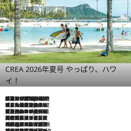
CREA 2026年夏号 やっぱり、ハワ
イ！
「荷物が増えるほど旅ストレスは増す」美容ジャーナリストがたどり着いた最終結論。“化粧品を劇的に減らす”感動の凝縮美容とは
7 Hours Ago
「旅先には金髪ウィッグを持参」日本と同じメイクでは損してる!? 美容ジャーナリストが提案する“掟破りの旅美容”とは
7 Hours Ago
【厳選旅コスメ】「身軽さ＆UV対策重視！」ヘアアーティストshucoが選んだ夏旅ベストコスメを発表【Mサイズジップ】
7 Hours Ago
2026.8.5
【厳選旅コスメ】国内をあちこち移動する河井菜摘が選んだ夏旅ベストコスメ発表！「リラックスアイテムはマスト」【Mサイズジップ】
2026.8.4
【厳選旅コスメ】「紫外線＆乾燥対策しながらメイク感も！」ヘア＆メイクGeorgeが選んだ夏旅ベストコスメを発表！【Mサイズジップ】
2026.8.3
【厳選旅コスメ】「保湿もタイパ重視！」“サウナ好き”タレント清水みさとが愛用する夏旅ベストコスメを発表！【Mサイズジップ】