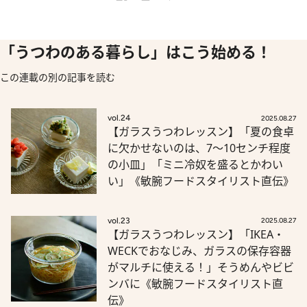
「うつわのある暮らし」はこう始める！
この連載の別の記事を読む
vol.24
2025.08.27
【ガラスうつわレッスン】「夏の食卓
に欠かせないのは、7～10センチ程度
の小皿」「ミニ冷奴を盛るとかわい
い」《敏腕フードスタイリスト直伝》
vol.23
2025.08.27
【ガラスうつわレッスン】「IKEA・
WECKでおなじみ、ガラスの保存容器
がマルチに使える！」そうめんやビビ
ンバに《敏腕フードスタイリスト直
伝》