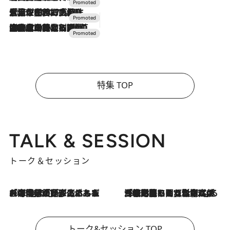
2026.7.17
「土佐和ハーブかき氷」がOMO7高知に登場！生姜、山椒、大葉など目にも舌にも涼を呼ぶ郷土の味
2026.7.10
NEW OPEN！【界 草津】名湯の地に誕生。趣の異なる2種の温泉と上州ならではの会席・蕎麦割烹など美食を味わう究極の癒やし旅
特集 TOP
TALK & SESSION
トーク＆セッション
2026.8.3
「今後値上げがあるとすれば…」「リスクがあるのは今年の冬」エネルギー専門家が語る、ホルムズ海峡封鎖が家庭にもたらす“ある心配”
2026.8.3
「住宅建てられない…」「サーチャージ料の高値が続いている」ホルムズ海峡封鎖による影響はいつまで続く？《エネルギー専門家に聞く“どうなる日本の暮らし”》
トーク&セッション TOP