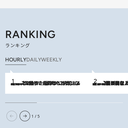
RANKING
ランキング
HOURLY
DAILY
WEEKLY
2026.8.5
【阿川佐和子さんの年とる力】なぜ70代で始めた趣味は“こんなに楽しい”のか？ ピアノ、俳句…スランプに陥っても続けられる“ある秘訣”とは
2026.8.5
【なぜ吉沢亮は「気配を消せる」のか？】興行収入208億の『国宝』を経て挑むミュージカル『ディア・エヴァン・ハンセン』。トップ俳優が舞台上でさらけ出した“孤独”とは
1 / 5