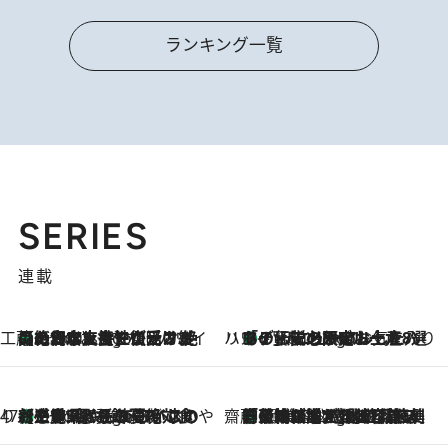
ランキング一覧
SERIES
連載
工藤まやのおもてなしハワイ
【ハワイ土産】ローカルの絶大な支持で復活！ 絶品の幻クッキー《元ファンの日本人女性が受け継いだ名店》
7 Hours Ago
ハワイ賢者 リサのお気に入りリスト
あの伝説の限定トートも！ リニューアルした「ディーン＆デルーカ ハワイ」で必須のお土産8選
7 Hours Ago
47都道府県の手みやげ ひんやりスイーツで夏を満喫
【三重県】この夏絶対食べたい 冷やしておいしいおやつ3選 お餅×アイスの新感覚スイーツ
7 Hours Ago
齋藤 薫 美容脳ルネサンス
「荷物が増えるほど旅ストレスは増す」美容ジャーナリストがたどり着いた最終結論。“化粧品を劇的に減らす”感動の凝縮美容とは
7 Hours Ago