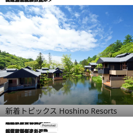
新着トピックス Hoshino Resorts
2026.7.31
【ホテル帰省】という選択肢をOMOが提案。家族とほどよい距離を保つには「昼は実家、夜は気兼ねなくホテルで！」
2026.7.24
【夏限定ディナーコース】旬を迎える稚鮎や花ズッキーニなどをイタリア・トスカーナの郷土料理の手法で満喫！