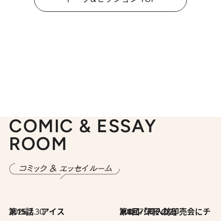
COMIC & ESSAY
ROOM
2026.7.30
第15話 アイス
2026.7.30
第8回「同人誌即売会にチャレンジ その2」