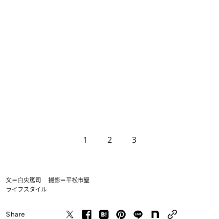
1
2
3
文＝白央篤司 撮影＝平松市聖
ライフスタイル
Share