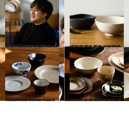
2024.4.25
人気料理家・山田英季さんに聞く 愛用のうつわ＆うつわの選び方 「うつわは本に近いな、と思います」
ライフスタイル
2024.3.14
「はじめはものまねでいい」 失敗しない「うつわの集め方」とは？ 人気うつわショップ店主が伝授
ライフスタイル
2024.2.13
「うつわ集め」を始めたい人必見！ 賢者に学ぶ、暮らしにフィットする “出番の多いうつわ”の選び方
ライフスタイル
2023.11.18
「ざっと適当に盛るだけでセンスよく 見える」…料理研究家が愛用する うつわとは？ ひと目惚れ皿紹介も
ライフスタイル