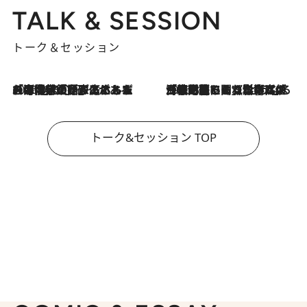
TALK & SESSION
トーク＆セッション
2026.8.3
「今後値上げがあるとすれば…」「リスクがあるのは今年の冬」エネルギー専門家が語る、ホルムズ海峡封鎖が家庭にもたらす“ある心配”
2026.8.3
「住宅建てられない…」「サーチャージ料の高値が続いている」ホルムズ海峡封鎖による影響はいつまで続く？《エネルギー専門家に聞く“どうなる日本の暮らし”》
トーク&セッション TOP