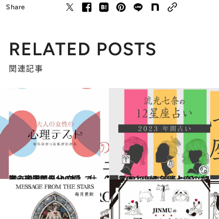
Share
RELATED POSTS
関連記事
2025.9.28
【心理テスト100本】で知る本当の自分 恋愛、仕事、人間関係…
占い
2022.12.14
【2023年の年間占い】“視える占い師”流光七奈の12星座占い
占い