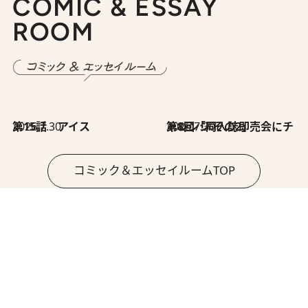
COMIC & ESSAY
ROOM
2026.7.30
第15話 アイス
2026.7.30
第8回「同人誌即売会にチャレンジ その2」
コミック＆エッセイルームTOP