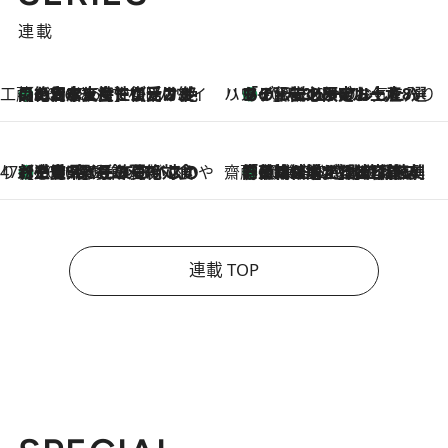
連載
工藤まやのおもてなしハワイ
【ハワイ土産】ローカルの絶大な支持で復活！ 絶品の幻クッキー《元ファンの日本人女性が受け継いだ名店》
2026.8.6
ハワイ賢者 リサのお気に入りリスト
あの伝説の限定トートも！ リニューアルした「ディーン＆デルーカ ハワイ」で必須のお土産8選
2026.8.6
47都道府県の手みやげ ひんやりスイーツで夏を満喫
【三重県】この夏絶対食べたい 冷やしておいしいおやつ3選 お餅×アイスの新感覚スイーツ
2026.8.6
齋藤 薫 美容脳ルネサンス
「荷物が増えるほど旅ストレスは増す」美容ジャーナリストがたどり着いた最終結論。“化粧品を劇的に減らす”感動の凝縮美容とは
2026.8.6
連載 TOP