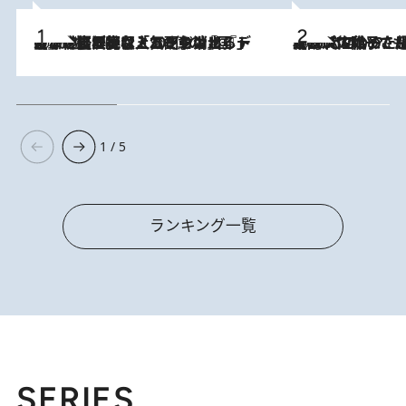
2026.8.5
【なぜ吉沢亮は「気配を消せる」のか？】興行収入208億の『国宝』を経て挑むミュージカル『ディア・エヴァン・ハンセン』。トップ俳優が舞台上でさらけ出した“孤独”とは
2026.8.5
【阿川佐和子さんの年とる力】なぜ70代で始めた趣味は“こんなに楽しい”のか？ ピアノ、俳句…スランプに陥っても続けられる“ある秘訣”とは
1 / 5
ランキング一覧
SERIES