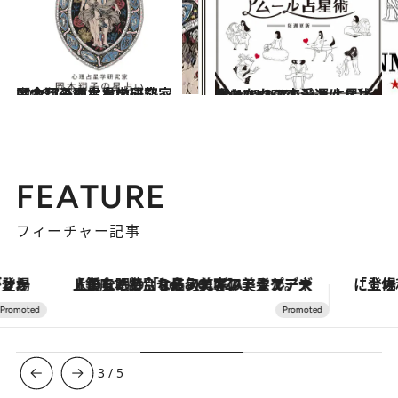
2026.7.31
【今月のあなたの運勢は？】心理占星学研究家 岡本翔子の星占い
占い
2024.6.15
【あなたの恋愛運は？】JINMUのアムール占星術 愛とエロスのジンムリズム
占い
FEATURE
フィーチャー記事
【銀座で出合う最旬美容】美髪ケアや上質な眠り…セルフケアのアップデートから、特別な名入れギフトまで。大人のための「ReFa GINZA」クルーズ
3
/
5