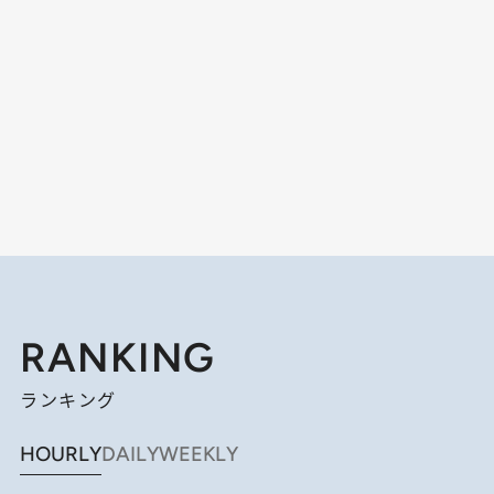
RANKING
ランキング
HOURLY
DAILY
WEEKLY