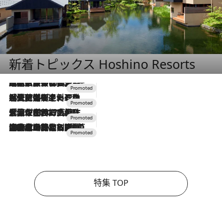
新着トピックス Hoshino Resorts
2026.7.31
【ホテル帰省】という選択肢をOMOが提案。家族とほどよい距離を保つには「昼は実家、夜は気兼ねなくホテルで！」
2026.7.24
【夏限定ディナーコース】旬を迎える稚鮎や花ズッキーニなどをイタリア・トスカーナの郷土料理の手法で満喫！
2026.7.17
「土佐和ハーブかき氷」がOMO7高知に登場！生姜、山椒、大葉など目にも舌にも涼を呼ぶ郷土の味
2026.7.10
NEW OPEN！【界 草津】名湯の地に誕生。趣の異なる2種の温泉と上州ならではの会席・蕎麦割烹など美食を味わう究極の癒やし旅
特集 TOP