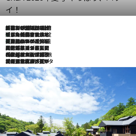
イ！
「荷物が増えるほど旅ストレスは増す」美容ジャーナリストがたどり着いた最終結論。“化粧品を劇的に減らす”感動の凝縮美容とは
2026.8.6
「旅先には金髪ウィッグを持参」日本と同じメイクでは損してる!? 美容ジャーナリストが提案する“掟破りの旅美容”とは
2026.8.6
【厳選旅コスメ】「身軽さ＆UV対策重視！」ヘアアーティストshucoが選んだ夏旅ベストコスメを発表【Mサイズジップ】
2026.8.6
2026.8.5
【厳選旅コスメ】国内をあちこち移動する河井菜摘が選んだ夏旅ベストコスメ発表！「リラックスアイテムはマスト」【Mサイズジップ】
2026.8.4
【厳選旅コスメ】「紫外線＆乾燥対策しながらメイク感も！」ヘア＆メイクGeorgeが選んだ夏旅ベストコスメを発表！【Mサイズジップ】
2026.8.3
【厳選旅コスメ】「保湿もタイパ重視！」“サウナ好き”タレント清水みさとが愛用する夏旅ベストコスメを発表！【Mサイズジップ】