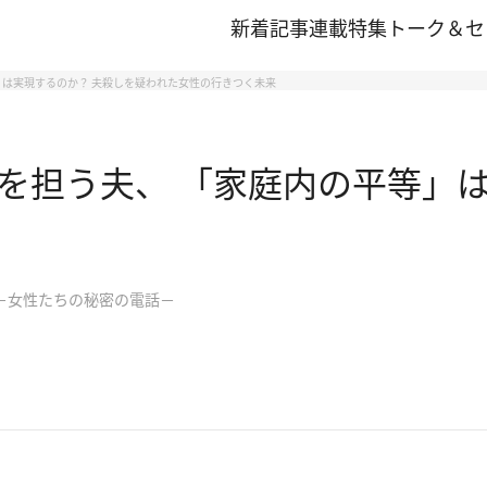
新着記事
連載
特集
トーク＆セ
は実現するのか？ 夫殺しを疑われた女性の行きつく未来
を担う夫、 「家庭内の平等」は
－女性たちの秘密の電話－