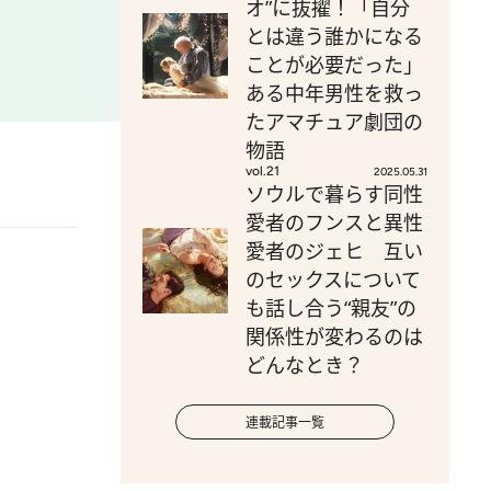
オ”に抜擢！「自分
とは違う誰かになる
ことが必要だった」
ある中年男性を救っ
たアマチュア劇団の
物語
vol.21
2025.05.31
ソウルで暮らす同性
愛者のフンスと異性
愛者のジェヒ 互い
のセックスについて
も話し合う“親友”の
関係性が変わるのは
どんなとき？
連載記事一覧