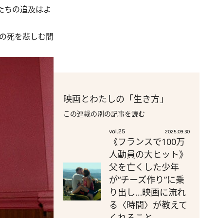
たちの追及はよ
の死を悲しむ間
映画とわたしの「生き方」
この連載の別の記事を読む
vol.25
2025.09.30
《フランスで100万
人動員の大ヒット》
父を亡くした少年
が“チーズ作り”に乗
り出し…映画に流れ
る〈時間〉が教えて
くれること