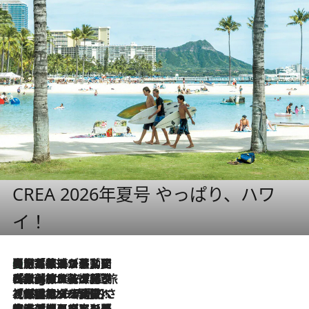
CREA 2026年夏号 やっぱり、ハワ
イ！
【厳選旅コスメ】国内をあちこち移動する河井菜摘が選んだ夏旅ベストコスメ発表！「リラックスアイテムはマスト」【Mサイズジップ】
2026.8.5
2026.8.4
【厳選旅コスメ】「紫外線＆乾燥対策しながらメイク感も！」ヘア＆メイクGeorgeが選んだ夏旅ベストコスメを発表！【Mサイズジップ】
2026.8.3
【厳選旅コスメ】「保湿もタイパ重視！」“サウナ好き”タレント清水みさとが愛用する夏旅ベストコスメを発表！【Mサイズジップ】
2026.8.2
【厳選旅コスメ】美容家・瀬戸麻実の夏旅ベストコスメを発表！「ストレスなく使えるクレンジング＆洗顔は必須」【Mサイズジップ】