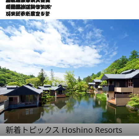
2026.8.1
【厳選旅コスメ】「UV＆美白ケアはマスト！」フリーアナウンサー宇賀なつみの夏旅ベストコスメを発表！【Mサイズジップ】
2026.7.23
【リピート確定！】ハワイの名店ランチプレートとサンドイッチ、手が止まらない人気ドーナツ
新着トピックス Hoshino Resorts