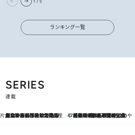
1 / 5
ランキング一覧
SERIES
連載
片倉真理のときめく台湾土産
台北からちょっと足を延ばして嘉義へ！ マジョリカタイルの博物館で見つけたレトロ可愛い台湾土産
2026.8.5
47都道府県の手みやげ ひんやりスイーツで夏を満喫
【静岡県】この夏絶対食べたい 冷やしておいしいおやつ3選 お茶香る生食感のふるふるゼリー
2026.8.5