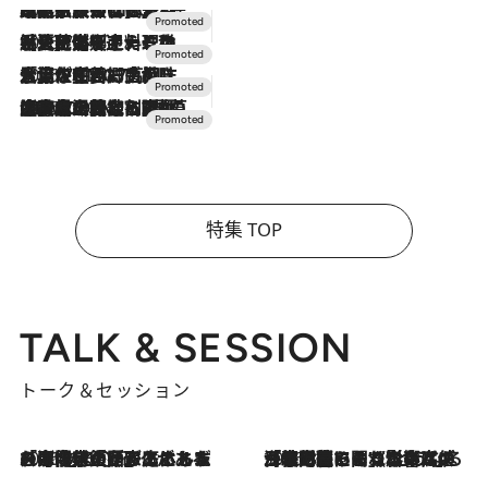
2026.7.31
【ホテル帰省】という選択肢をOMOが提案。家族とほどよい距離を保つには「昼は実家、夜は気兼ねなくホテルで！」
2026.7.24
【夏限定ディナーコース】旬を迎える稚鮎や花ズッキーニなどをイタリア・トスカーナの郷土料理の手法で満喫！
2026.7.17
「土佐和ハーブかき氷」がOMO7高知に登場！生姜、山椒、大葉など目にも舌にも涼を呼ぶ郷土の味
2026.7.10
NEW OPEN！【界 草津】名湯の地に誕生。趣の異なる2種の温泉と上州ならではの会席・蕎麦割烹など美食を味わう究極の癒やし旅
特集 TOP
TALK & SESSION
トーク＆セッション
2026.8.3
「今後値上げがあるとすれば…」「リスクがあるのは今年の冬」エネルギー専門家が語る、ホルムズ海峡封鎖が家庭にもたらす“ある心配”
2026.8.3
「住宅建てられない…」「サーチャージ料の高値が続いている」ホルムズ海峡封鎖による影響はいつまで続く？《エネルギー専門家に聞く“どうなる日本の暮らし”》