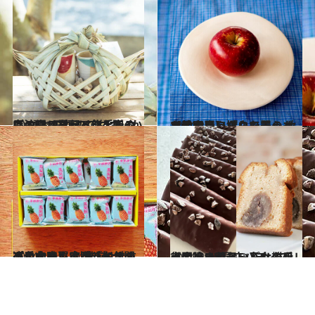
2024.2.7
【沖縄で買うべき手みやげ4選】石垣のアロマ、かご、幸せを配る餅…南の島の“ものづくり”を贈る
ライフスタイル
2024.2.8
【韓国・ソウルで買うべき手土産】搾りたてのゴマ油を買うならここ！ センスのいい「白い器」もおすすめ
ライフスタイル
2024.2.9
【台北で買うべきおすすめ手土産】定番パイナップルケーキは“老舗”が間違いなし！ 創業140年のプロの味
ライフスタイル
2024.2.10
【間違いのないパリの手土産】1ツ星店パティスリーの焼き菓子、乙女心をくすぐるキュートな雑貨…
ライフスタイル