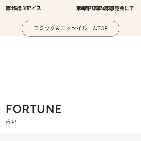
2026.7.30
第15話 アイス
2026.7.30
第8回「同人誌即売会にチャレンジ その2」
コミック＆エッセイルームTOP
FORTUNE
占い