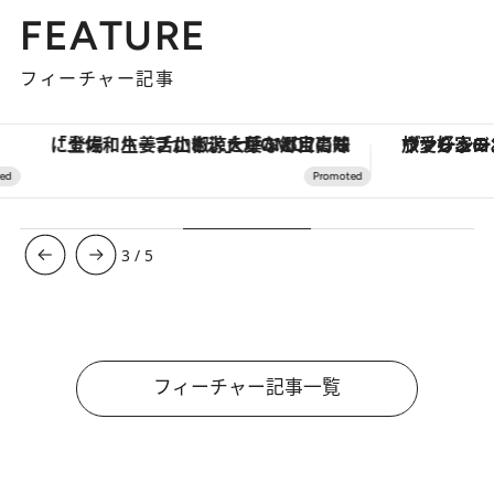
FEATURE
フィーチャー記事
「土佐和ハーブかき氷」がOMO7高知に登場！生姜、山椒、大葉など目にも舌にも涼を呼ぶ郷土の味
ヴァシュロン・コンスタンタン
3
/
5
フィーチャー記事一覧