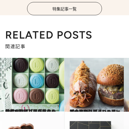
特集記事一覧
RELATED POSTS
関連記事
2024.1.25
スイーツ編【間違いのない手みやげ】ラデュレのマカロンに並ぶ自信作…最旬を知るプロが教える鉄板4選
グルメ
2024.1.26
お食事編【間違いのない手みやげ】フランス流・特大海老フライサンドとパテドカンパーニュバーガー…圧巻！
グルメ