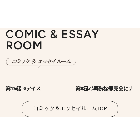
COMIC & ESSAY
ROOM
2026.7.30
第15話 アイス
2026.7.30
第8回「同人誌即売会にチャレンジ その2」
コミック＆エッセイルームTOP