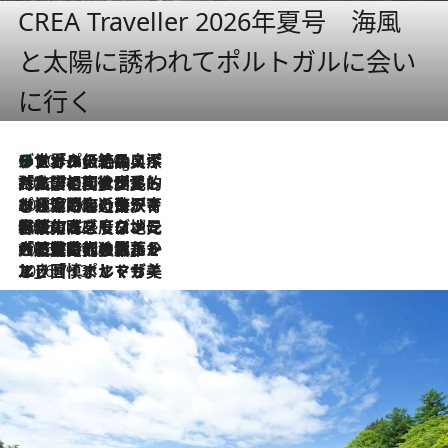
CREA Traveller 2026年夏号 海風
と太陽に誘われてポルトガルに会い
に行く
リスボンの絶品スイーツ「パステル・デ・ナタ」とは？ポルトガル伝統の奥深い世界へ
10 Hours Ago
2026.7.27
「私の祖国はポルトガル語です」国民的詩人フェルナンド・ペソアと、彼が愛した文学の街を歩く
2026.7.26
ポルトガル近海が育む極上の海の幸。キリリと冷えた白ワインと愉しむ、シーフード専門店の贅沢
2026.7.22
伝統の味をモダンに昇華。高感度な地元客が集う、リスボンの最旬ガストロノミー
2026.7.21
大航海時代の栄華から、震災、独裁、そして革命へ。ポルトガル・首都リスボンの石畳に刻まれた「歴史の光と影」
2026.7.13
エッセイ・ヤマザキマリ「慎ましくも美しき国 ポルトガル」