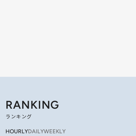
RANKING
ランキング
HOURLY
DAILY
WEEKLY