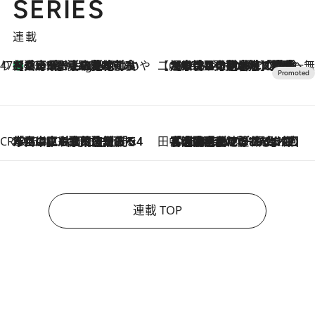
SERIES
連載
47都道府県の手みやげ ひんやりスイーツで夏を満喫
【兵庫県】この夏絶対食べたい 冷やしておいしいおやつ3選 淡路島の恵みをジェラートに集約
10 Hours Ago
【CREA×星野リゾート】唯一無二。癒しと発見が待つ場所へ
2026.8.7
【トンボの足水浴】ヒノキの香りに包まれて涼感マックス！約13℃の湧水かけ流しを避暑地「星野温泉 トンボの湯」で体験
CREA'S CHOICE
2026.8.7
「立川にも歌舞伎があるんだよ」 片岡仁左衛門・市川中車ら豪華座組みで4年目の立川立飛歌舞伎へ
田中稲の勝手に再ブーム
2026.8.7
「湘南乃風に憧れて」観客大盛上がりの“タオル回し”に、ラッパー顔負けの高速歌唱まで…さだまさし（74）のアグレッシブすぎる現在地
連載 TOP