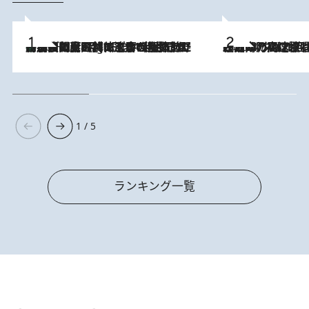
「最後に見られてよかった」上野動物園の東園パンダ舎が解体前に特別公開。8月16日まで延長されたパネル展と共に辿る“半世紀”のパンダ飼育《解体工事の図面あり》
10 Hours Ago
2026.8.7
「湘南乃風に憧れて」観客大盛上がりの“タオル回し”に、ラッパー顔負けの高速歌唱まで…さだまさし（74）のアグレッシブすぎる現在地
1 / 5
ランキング一覧