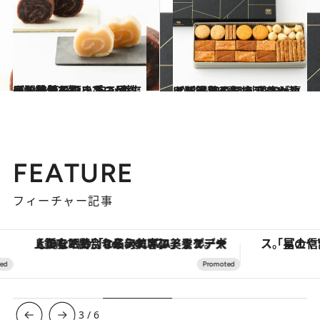
2024.1.27
【間違いのない手みやげ】和菓子編 レモンの爽やか羊羹、つきたて団子…最旬を知るプロが教える鉄板4選
グルメ
2024.1.28
【間違いのない手みやげ】洋菓子編 料理家が喜ぶパイ菓子、絶品タルト… 最旬を知るプロが教える鉄板4選
グルメ
FEATURE
フィーチャー記事
【銀座で出合う最旬美容】美髪ケアや上質な眠り…セルフケアのアップデートから、特別な名入れギフトまで。大人のための「ReFa GINZA」クルーズ
3
/
6