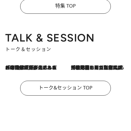
特集 TOP
TALK & SESSION
トーク＆セッション
2026.8.3
「今後値上げがあるとすれば…」「リスクがあるのは今年の冬」エネルギー専門家が語る、ホルムズ海峡封鎖が家庭にもたらす“ある心配”
2026.8.3
「住宅建てられない…」「サーチャージ料の高値が続いている」ホルムズ海峡封鎖による影響はいつまで続く？《エネルギー専門家に聞く“どうなる日本の暮らし”》
トーク&セッション TOP