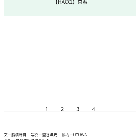
【HACCI】巣蜜
1
2
3
4
文＝船橋麻貴 写真＝釜谷洋史 協力＝UTUWA