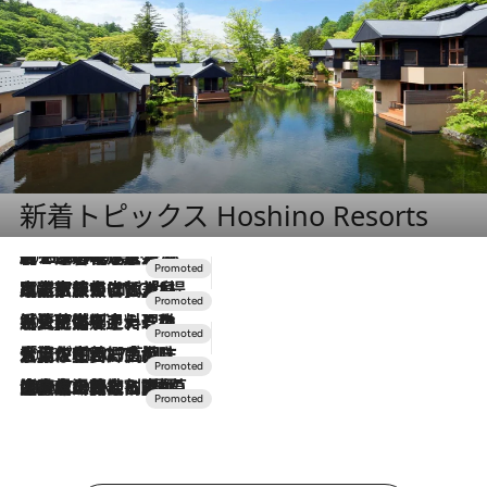
新着トピックス Hoshino Resorts
2026.8.7
【トンボの足水浴】ヒノキの香りに包まれて涼感マックス！約13℃の湧水かけ流しを避暑地「星野温泉 トンボの湯」で体験
2026.7.31
【ホテル帰省】という選択肢をOMOが提案。家族とほどよい距離を保つには「昼は実家、夜は気兼ねなくホテルで！」
2026.7.24
【夏限定ディナーコース】旬を迎える稚鮎や花ズッキーニなどをイタリア・トスカーナの郷土料理の手法で満喫！
2026.7.17
「土佐和ハーブかき氷」がOMO7高知に登場！生姜、山椒、大葉など目にも舌にも涼を呼ぶ郷土の味
2026.7.10
NEW OPEN！【界 草津】名湯の地に誕生。趣の異なる2種の温泉と上州ならではの会席・蕎麦割烹など美食を味わう究極の癒やし旅