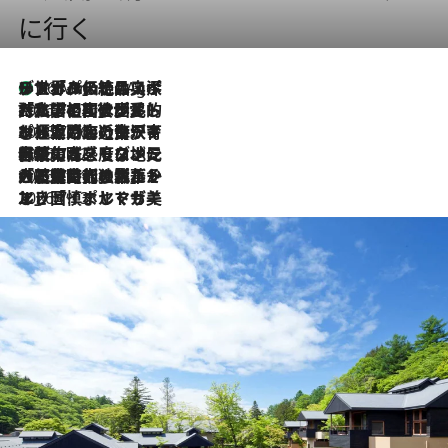
に行く
リスボンの絶品スイーツ「パステル・デ・ナタ」とは？ポルトガル伝統の奥深い世界へ
46 Minutes Ago
2026.7.27
「私の祖国はポルトガル語です」国民的詩人フェルナンド・ペソアと、彼が愛した文学の街を歩く
2026.7.26
ポルトガル近海が育む極上の海の幸。キリリと冷えた白ワインと愉しむ、シーフード専門店の贅沢
2026.7.22
伝統の味をモダンに昇華。高感度な地元客が集う、リスボンの最旬ガストロノミー
2026.7.21
大航海時代の栄華から、震災、独裁、そして革命へ。ポルトガル・首都リスボンの石畳に刻まれた「歴史の光と影」
2026.7.13
エッセイ・ヤマザキマリ「慎ましくも美しき国 ポルトガル」