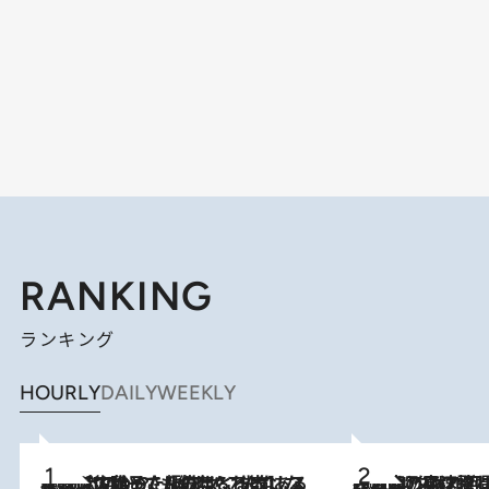
RANKING
ランキング
HOURLY
DAILY
WEEKLY
2026.8.5
【阿川佐和子さんの年とる力】なぜ70代で始めた趣味は“こんなに楽しい”のか？ ピアノ、俳句…スランプに陥っても続けられる“ある秘訣”とは
2026.8.7
「湘南乃風に憧れて」観客大盛上がりの“タオル回し”に、ラッパー顔負けの高速歌唱まで…さだまさし（74）のアグレッシブすぎる現在地