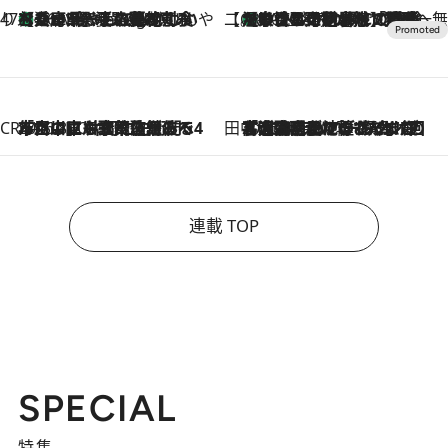
47都道府県の手みやげ ひんやりスイーツで夏を満喫
【兵庫県】この夏絶対食べたい 冷やしておいしいおやつ3選 淡路島の恵みをジェラートに集約
46 Minutes Ago
【CREA×星野リゾート】唯一無二。癒しと発見が待つ場所へ
【トンボの足水浴】ヒノキの香りに包まれて涼感マックス！約13℃の湧水かけ流しを避暑地「星野温泉 トンボの湯」で体験
2026.8.7
CREA'S CHOICE
2026.8.7
「立川にも歌舞伎があるんだよ」 片岡仁左衛門・市川中車ら豪華座組みで4年目の立川立飛歌舞伎へ
田中稲の勝手に再ブーム
2026.8.7
「湘南乃風に憧れて」観客大盛上がりの“タオル回し”に、ラッパー顔負けの高速歌唱まで…さだまさし（74）のアグレッシブすぎる現在地
連載 TOP
SPECIAL
特集