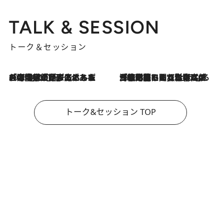
TALK & SESSION
トーク＆セッション
2026.8.3
「今後値上げがあるとすれば…」「リスクがあるのは今年の冬」エネルギー専門家が語る、ホルムズ海峡封鎖が家庭にもたらす“ある心配”
2026.8.3
「住宅建てられない…」「サーチャージ料の高値が続いている」ホルムズ海峡封鎖による影響はいつまで続く？《エネルギー専門家に聞く“どうなる日本の暮らし”》
トーク&セッション TOP