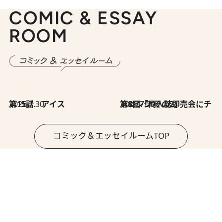
COMIC & ESSAY
ROOM
2026.7.30
第15話 アイス
2026.7.30
第8回「同人誌即売会にチャレンジ その2」
コミック＆エッセイルームTOP