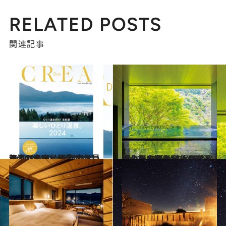
RELATED POSTS
関連記事
2023.12.16
秘湯、名宿、絶景サウナ…CREA Due「ひとり温泉ガイド最新版 楽しいひとり温泉。2024」を見る
旅＆お出かけ
2022.12.22
もっと！楽しいひとり温泉。温泉賢者17人が選んだ今行くべき宿 実際に宿泊した17軒をピックアップ！
旅＆お出かけ