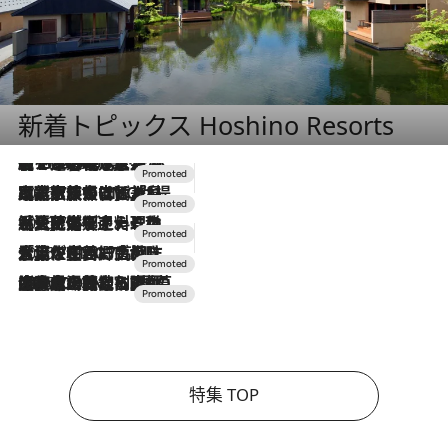
新着トピックス Hoshino Resorts
【トンボの足水浴】ヒノキの香りに包まれて涼感マックス！約13℃の湧水かけ流しを避暑地「星野温泉 トンボの湯」で体験
2026.8.7
2026.7.31
【ホテル帰省】という選択肢をOMOが提案。家族とほどよい距離を保つには「昼は実家、夜は気兼ねなくホテルで！」
2026.7.24
【夏限定ディナーコース】旬を迎える稚鮎や花ズッキーニなどをイタリア・トスカーナの郷土料理の手法で満喫！
2026.7.17
「土佐和ハーブかき氷」がOMO7高知に登場！生姜、山椒、大葉など目にも舌にも涼を呼ぶ郷土の味
2026.7.10
NEW OPEN！【界 草津】名湯の地に誕生。趣の異なる2種の温泉と上州ならではの会席・蕎麦割烹など美食を味わう究極の癒やし旅
特集 TOP