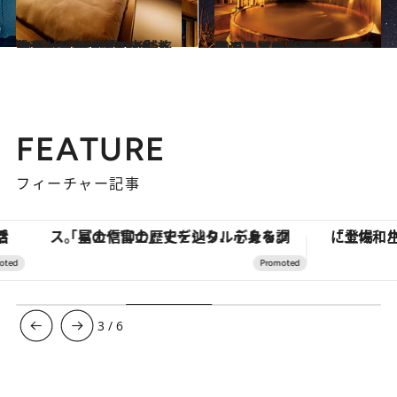
2023.11.28
大分・日田温泉の老舗旅館が“サウナ旅館”に生まれ変わった！「Ryokan ＆ Sauna Yorozuya Hita」
旅＆お出かけ
2022.6.27
【温泉賢者が語る】ぬる湯のすすめ 温泉に入れば入るほど魅力がわかる 全国のおススメぬる湯も紹介！
旅＆お出かけ
FEATURE
フィーチャー記事
「星のや富士」でデジタルデトックス。冨士信仰の歴史を辿り、心身を調える。
3
/
6