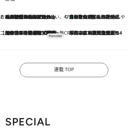
そおだよおこの関西おいしい、おやつ紀行
［大阪府箕面市］一皿一皿目の前で仕上げられる、料理を巧みに組み込んだアシェットデセールコース「ミチル アシェット デセール（Michiru assiette dessert）」
2026.8.9
47都道府県の手みやげ ひんやりスイーツで夏を満喫
【和歌山県】この夏絶対食べたい 冷やしておいしいおやつ3選 みかんがごろっと丸ごと入ったジュレ
2026.8.9
【CREA×星野リゾート】唯一無二。癒しと発見が待つ場所へ
2026.8.7
【トンボの足水浴】ヒノキの香りに包まれて涼感マックス！約13℃の湧水かけ流しを避暑地「星野温泉 トンボの湯」で体験
CREA'S CHOICE
2026.8.7
「立川にも歌舞伎があるんだよ」 片岡仁左衛門・市川中車ら豪華座組みで4年目の立川立飛歌舞伎へ
連載 TOP
SPECIAL