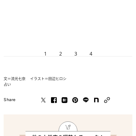
1
2
3
4
文＝流光七奈 イラスト＝田辺ヒロシ
占い
Share