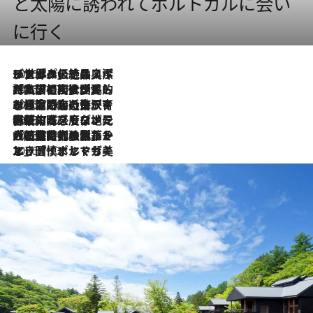
と太陽に誘われてポルトガルに会い
に行く
2026.8.8
リスボンの絶品スイーツ「パステル・デ・ナタ」とは？ポルトガル伝統の奥深い世界へ
2026.7.27
「私の祖国はポルトガル語です」国民的詩人フェルナンド・ペソアと、彼が愛した文学の街を歩く
2026.7.26
ポルトガル近海が育む極上の海の幸。キリリと冷えた白ワインと愉しむ、シーフード専門店の贅沢
2026.7.22
伝統の味をモダンに昇華。高感度な地元客が集う、リスボンの最旬ガストロノミー
2026.7.21
大航海時代の栄華から、震災、独裁、そして革命へ。ポルトガル・首都リスボンの石畳に刻まれた「歴史の光と影」
2026.7.13
エッセイ・ヤマザキマリ「慎ましくも美しき国 ポルトガル」