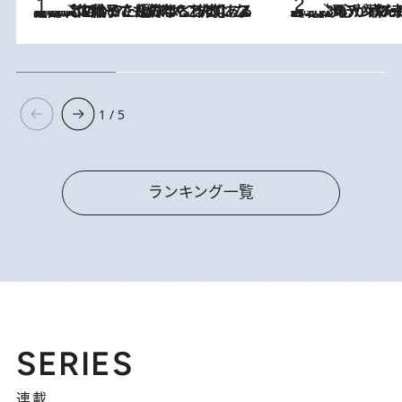
2026.8.5
【阿川佐和子さんの年とる力】なぜ70代で始めた趣味は“こんなに楽しい”のか？ ピアノ、俳句…スランプに陥っても続けられる“ある秘訣”とは
2026.8.8
《北欧の人々の幸福度が高いのは…》元デンマーク親善大使が出会った“心が満たされる暮らし”「いいかげんにヒュッゲしなさい！」
1 / 5
ランキング一覧
SERIES
連載