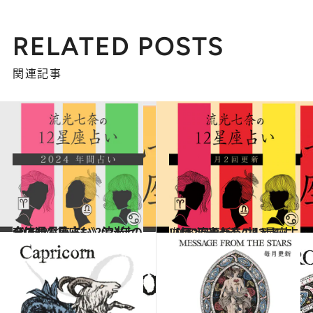
RELATED POSTS
関連記事
2023.12.16
《ほかの星座も》流光七奈の12星座占い 2024年の全体運
占い
2026.7.29
【月2回更新】“視える占い師”流光七奈の12星座占い
占い