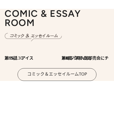
COMIC & ESSAY
ROOM
2026.7.30
第15話 アイス
2026.7.30
第8回「同人誌即売会にチャレンジ その2」
コミック＆エッセイルームTOP