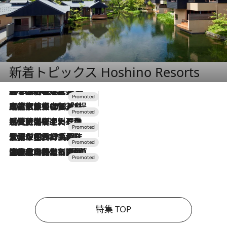
新着トピックス Hoshino Resorts
2026.8.7
【トンボの足水浴】ヒノキの香りに包まれて涼感マックス！約13℃の湧水かけ流しを避暑地「星野温泉 トンボの湯」で体験
2026.7.31
【ホテル帰省】という選択肢をOMOが提案。家族とほどよい距離を保つには「昼は実家、夜は気兼ねなくホテルで！」
2026.7.24
【夏限定ディナーコース】旬を迎える稚鮎や花ズッキーニなどをイタリア・トスカーナの郷土料理の手法で満喫！
2026.7.17
「土佐和ハーブかき氷」がOMO7高知に登場！生姜、山椒、大葉など目にも舌にも涼を呼ぶ郷土の味
2026.7.10
NEW OPEN！【界 草津】名湯の地に誕生。趣の異なる2種の温泉と上州ならではの会席・蕎麦割烹など美食を味わう究極の癒やし旅
特集 TOP