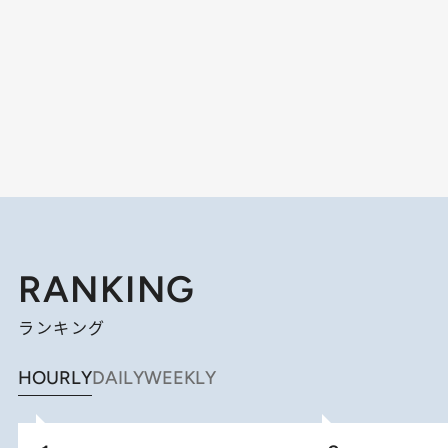
RANKING
ランキング
HOURLY
DAILY
WEEKLY