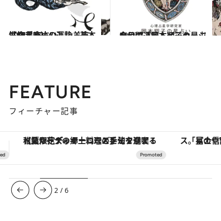
2021.12.1
【12星座占い】山羊座（やぎ座）の運勢、基本性格まとめ
占い
2026.7.31
今月の運勢＆メッセージを公開「岡本翔子の星占い」
占い
FEATURE
フィーチャー記事
「星のや富士」でデジタルデトックス。冨士信仰の歴史を辿り、心身を調える。
【銀座で出合う最旬美容】美髪ケアや上質な眠
3
/
6