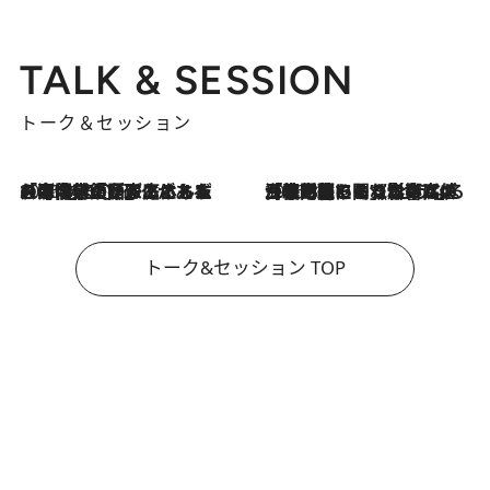
TALK & SESSION
トーク＆セッション
2026.8.3
「今後値上げがあるとすれば…」「リスクがあるのは今年の冬」エネルギー専門家が語る、ホルムズ海峡封鎖が家庭にもたらす“ある心配”
2026.8.3
「住宅建てられない…」「サーチャージ料の高値が続いている」ホルムズ海峡封鎖による影響はいつまで続く？《エネルギー専門家に聞く“どうなる日本の暮らし”》
トーク&セッション TOP