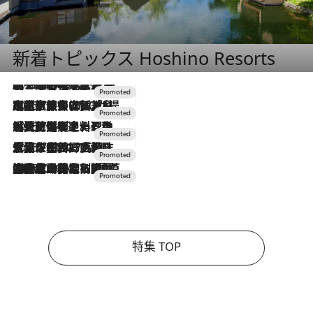
新着トピックス Hoshino Resorts
2026.8.7
【トンボの足水浴】ヒノキの香りに包まれて涼感マックス！約13℃の湧水かけ流しを避暑地「星野温泉 トンボの湯」で体験
2026.7.31
【ホテル帰省】という選択肢をOMOが提案。家族とほどよい距離を保つには「昼は実家、夜は気兼ねなくホテルで！」
2026.7.24
【夏限定ディナーコース】旬を迎える稚鮎や花ズッキーニなどをイタリア・トスカーナの郷土料理の手法で満喫！
2026.7.17
「土佐和ハーブかき氷」がOMO7高知に登場！生姜、山椒、大葉など目にも舌にも涼を呼ぶ郷土の味
2026.7.10
NEW OPEN！【界 草津】名湯の地に誕生。趣の異なる2種の温泉と上州ならではの会席・蕎麦割烹など美食を味わう究極の癒やし旅
特集 TOP