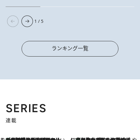
1 / 5
ランキング一覧
SERIES
連載
そおだよおこの関西おいしい、おやつ紀行
［大阪府箕面市］一皿一皿目の前で仕上げられる、料理を巧みに組み込んだアシェットデセールコース「ミチル アシェット デセール（Michiru assiette dessert）」
4 Hours Ago
47都道府県の手みやげ ひんやりスイーツで夏を満喫
【和歌山県】この夏絶対食べたい 冷やしておいしいおやつ3選 みかんがごろっと丸ごと入ったジュレ
4 Hours Ago