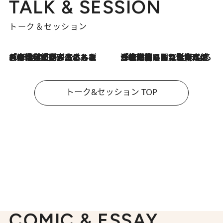
TALK & SESSION
トーク＆セッション
2026.8.3
「今後値上げがあるとすれば…」「リスクがあるのは今年の冬」エネルギー専門家が語る、ホルムズ海峡封鎖が家庭にもたらす“ある心配”
2026.8.3
「住宅建てられない…」「サーチャージ料の高値が続いている」ホルムズ海峡封鎖による影響はいつまで続く？《エネルギー専門家に聞く“どうなる日本の暮らし”》
トーク&セッション TOP
COMIC & ESSAY