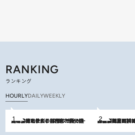
RANKING
ランキング
HOURLY
DAILY
WEEKLY
2026.8.3
《「文士の子ども被害者の会」発足！》阿川佐和子（72）が語る遠藤周作に北杜夫、劇作家・矢代静一の子どもたちの“文豪プライベート事件簿”
2026.8.8
「最後に見られてよかった」上野動物園の東園パンダ舎が解体前に特別公開。8月16日まで延長されたパネル展と共に辿る“半世紀”のパンダ飼育《解体工事の図面あり》