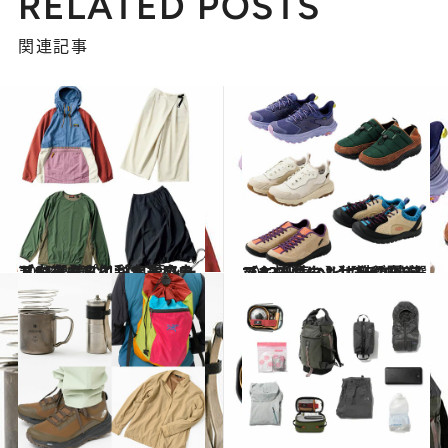
RELATED POSTS
関連記事
2023.11.4
【#1を読む】【紅葉シーズンをさらに彩る】アウトドアのプロがすすめる アウター＆インナーウェア11選
ライフスタイル
2023.11.4
【#2を読む】【秋の外遊びも快適に！】普段履きでもOK。ヘビロテできるスニーカー＆サンダル9選
ライフスタイル