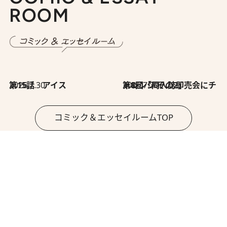
ROOM
2026.7.30
第15話 アイス
2026.7.30
第8回「同人誌即売会にチャレンジ その2」
コミック＆エッセイルームTOP