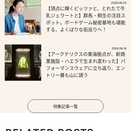
2026.06.20
【頂点に輝くピッツァと、とれたて牛
乳ジェラートと】群馬・桐生の注目ス
ポット。ボードゲーム秘密基地も堪能
する、よくばりな街巡りへ！
2026.06.18
【アークテリクスの東海拠点が、新商
業施設・ハエラで生まれ変わった】パ
フォーマンスウェアに立ち返り、エン
トリー層も山に誘う
特集記事一覧