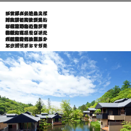
2026.8.8
リスボンの絶品スイーツ「パステル・デ・ナタ」とは？ポルトガル伝統の奥深い世界へ
2026.7.27
「私の祖国はポルトガル語です」国民的詩人フェルナンド・ペソアと、彼が愛した文学の街を歩く
2026.7.26
ポルトガル近海が育む極上の海の幸。キリリと冷えた白ワインと愉しむ、シーフード専門店の贅沢
2026.7.22
伝統の味をモダンに昇華。高感度な地元客が集う、リスボンの最旬ガストロノミー
2026.7.21
大航海時代の栄華から、震災、独裁、そして革命へ。ポルトガル・首都リスボンの石畳に刻まれた「歴史の光と影」
2026.7.13
エッセイ・ヤマザキマリ「慎ましくも美しき国 ポルトガル」