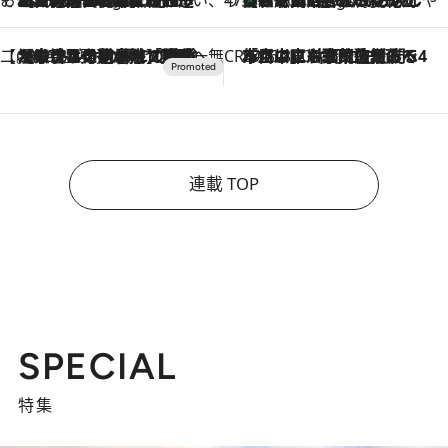
【CREA×星野リゾート】唯一無二。癒しと発見が待つ場所へ
2026.8.7
【トンボの足水浴】ヒノキの香りに包まれて涼感マックス！約13℃の湧水かけ流しを避暑地「星野温泉 トンボの湯」で体験
CREA'S CHOICE
2026.8.7
「立川にも歌舞伎があるんだよ」 片岡仁左衛門・市川中車ら豪華座組みで4年目の立川立飛歌舞伎へ
連載 TOP
SPECIAL
特集