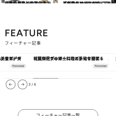
2023.10.25
山登りもおしゃれも楽しみたい おしゃれな人たちの秋のアウトドア スナップ＆愛用アイテム
コミック ＆ エッセイ
2023.9.8
「自分らしく山を歩く」 人気登山YouTuber山下舞弓が愛用 本当に頼りになるアウトドアグッズ
ファッション
FEATURE
フィーチャー記事
【夏限定ディナーコース】旬を迎える稚鮎や花ズッキーニなどをイタリア・トスカーナの郷土料理の手法で満喫！
ヴァシュロン・コンスタンタン
3
/
6
フィーチャー記事一覧