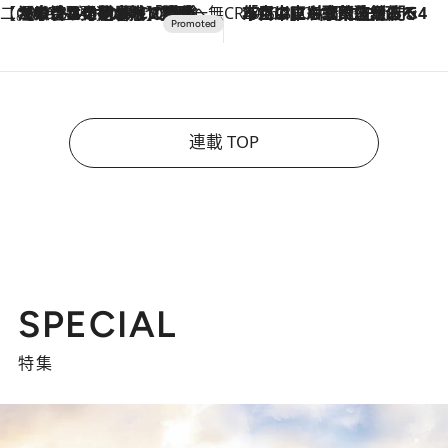
【CREA×星野リゾート】唯一無二。癒しと発見が待つ場所へ
2026.8.7
【トンボの足水浴】ヒノキの香りに包まれて涼感マックス！約13℃の湧水かけ流しを避暑地「星野温泉 トンボの湯」で体験
CREA'S CHOICE
2026.8.7
「立川にも歌舞伎があるんだよ」 片岡仁左衛門・市川中車ら豪華座組みで4年目の立川立飛歌舞伎へ
連載 TOP
SPECIAL
特集