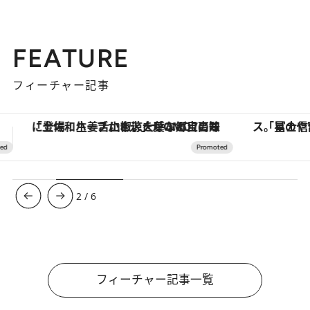
FEATURE
フィーチャー記事
「星のや富士」でデジタルデトックス。冨士信仰の歴史を辿り、心身を調える。
【銀座で出合う最旬美容】美髪ケアや上質な眠
3
/
6
フィーチャー記事一覧