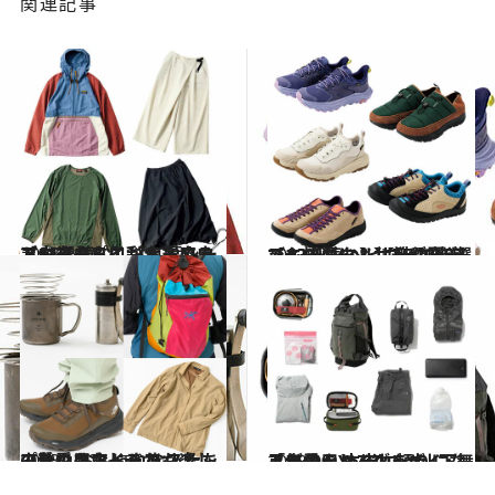
関連記事
2023.11.4
【#1を読む】【紅葉シーズンをさらに彩る】アウトドアのプロがすすめる アウター＆インナーウェア11選
ライフスタイル
2023.11.4
【#2を読む】【秋の外遊びも快適に！】普段履きでもOK。ヘビロテできるスニーカー＆サンダル9選
ライフスタイル
2023.10.25
山登りもおしゃれも楽しみたい おしゃれな人たちの秋のアウトドア スナップ＆愛用アイテム
コミック ＆ エッセイ
2023.9.8
「自分らしく山を歩く」 人気登山YouTuber山下舞弓が愛用 本当に頼りになるアウトドアグッズ
ファッション