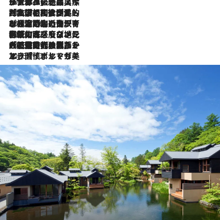
2026.8.8
リスボンの絶品スイーツ「パステル・デ・ナタ」とは？ポルトガル伝統の奥深い世界へ
2026.7.27
「私の祖国はポルトガル語です」国民的詩人フェルナンド・ペソアと、彼が愛した文学の街を歩く
2026.7.26
ポルトガル近海が育む極上の海の幸。キリリと冷えた白ワインと愉しむ、シーフード専門店の贅沢
2026.7.22
伝統の味をモダンに昇華。高感度な地元客が集う、リスボンの最旬ガストロノミー
2026.7.21
大航海時代の栄華から、震災、独裁、そして革命へ。ポルトガル・首都リスボンの石畳に刻まれた「歴史の光と影」
2026.7.13
エッセイ・ヤマザキマリ「慎ましくも美しき国 ポルトガル」