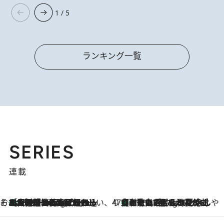
1 / 5
ランキング一覧
SERIES
連載
そおだよおこの関西おいしい、おやつ紀行
［大阪府箕面市］一皿一皿目の前で仕上げられる、料理を巧みに組み込んだアシェットデセールコース「ミチル アシェット デセール（Michiru assiette dessert）」
11 Hours Ago
47都道府県の手みやげ ひんやりスイーツで夏を満喫
【和歌山県】この夏絶対食べたい 冷やしておいしいおやつ3選 みかんがごろっと丸ごと入ったジュレ
11 Hours Ago