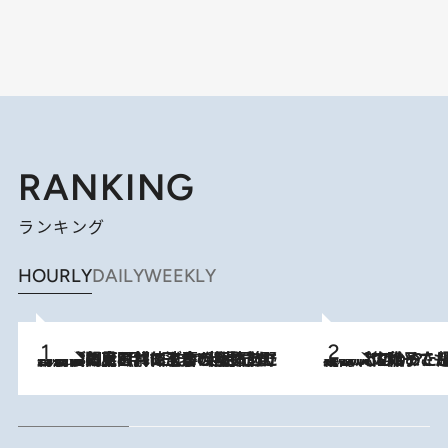
RANKING
ランキング
HOURLY
DAILY
WEEKLY
2026.8.8
「最後に見られてよかった」上野動物園の東園パンダ舎が解体前に特別公開。8月16日まで延長されたパネル展と共に辿る“半世紀”のパンダ飼育《解体工事の図面あり》
2026.8.5
【阿川佐和子さんの年とる力】なぜ70代で始めた趣味は“こんなに楽しい”のか？ ピアノ、俳句…スランプに陥っても続けられる“ある秘訣”とは