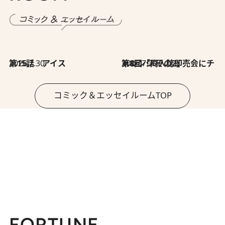
2026.7.30
第15話 アイス
2026.7.30
第8回「同人誌即売会にチャレンジ その2」
コミック＆エッセイルームTOP
FORTUNE