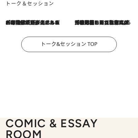
トーク＆セッション
2026.8.3
「今後値上げがあるとすれば…」「リスクがあるのは今年の冬」エネルギー専門家が語る、ホルムズ海峡封鎖が家庭にもたらす“ある心配”
2026.8.3
「住宅建てられない…」「サーチャージ料の高値が続いている」ホルムズ海峡封鎖による影響はいつまで続く？《エネルギー専門家に聞く“どうなる日本の暮らし”》
トーク&セッション TOP
COMIC & ESSAY
ROOM