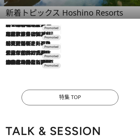
新着トピックス Hoshino Resorts
2026.8.7
【トンボの足水浴】ヒノキの香りに包まれて涼感マックス！約13℃の湧水かけ流しを避暑地「星野温泉 トンボの湯」で体験
2026.7.31
【ホテル帰省】という選択肢をOMOが提案。家族とほどよい距離を保つには「昼は実家、夜は気兼ねなくホテルで！」
2026.7.24
【夏限定ディナーコース】旬を迎える稚鮎や花ズッキーニなどをイタリア・トスカーナの郷土料理の手法で満喫！
2026.7.17
「土佐和ハーブかき氷」がOMO7高知に登場！生姜、山椒、大葉など目にも舌にも涼を呼ぶ郷土の味
2026.7.10
NEW OPEN！【界 草津】名湯の地に誕生。趣の異なる2種の温泉と上州ならではの会席・蕎麦割烹など美食を味わう究極の癒やし旅
特集 TOP
TALK & SESSION