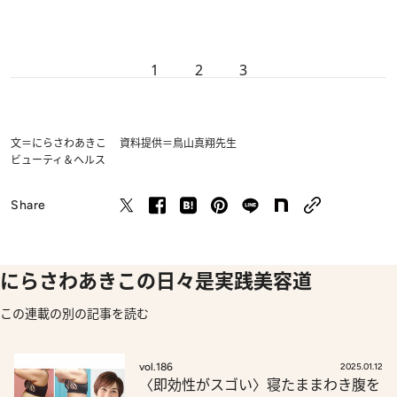
1
2
3
文＝にらさわあきこ 資料提供＝鳥山真翔先生
ビューティ＆ヘルス
Share
にらさわあきこの日々是実践美容道
この連載の別の記事を読む
vol.186
2025.01.12
〈即効性がスゴい〉寝たままわき腹を