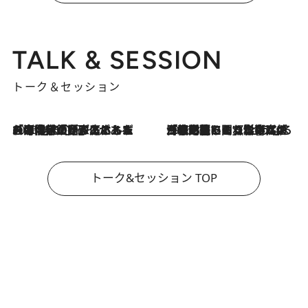
TALK & SESSION
トーク＆セッション
2026.8.3
「今後値上げがあるとすれば…」「リスクがあるのは今年の冬」エネルギー専門家が語る、ホルムズ海峡封鎖が家庭にもたらす“ある心配”
2026.8.3
「住宅建てられない…」「サーチャージ料の高値が続いている」ホルムズ海峡封鎖による影響はいつまで続く？《エネルギー専門家に聞く“どうなる日本の暮らし”》
トーク&セッション TOP