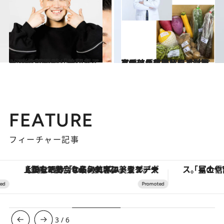
2021.2.27
withマスク時代の印象アップ術 話題の「美顔ボイトレ」とは？
ビューティ＆ヘルス
2023.10.22
寒暖差が肌に及ぼす影響とは!? 人気美容クリニックの院長に聞いた 今すべきケアは保湿とシミ対策
ビューティ＆ヘルス
FEATURE
フィーチャー記事
【銀座で出合う最旬美容】美髪ケアや上質な眠り…セルフケアのアップデートから、特別な名入れギフトまで。大人のための「ReFa GINZA」クルーズ
3
/
6