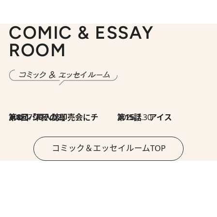
COMIC & ESSAY
ROOM
2026.7.30
第8回「同人誌即売会にチャレンジ その2」
2026.7.30
第15話 アイス
コミック＆エッセイルームTOP