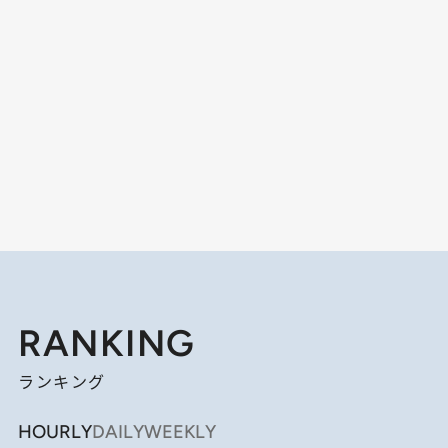
RANKING
ランキング
HOURLY
DAILY
WEEKLY