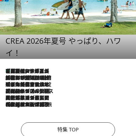
CREA 2026年夏号 やっぱり、ハワ
イ！
【厳選旅コスメ】「多機能アイテムがメイン！」旅好き美容エディターが選んだ夏旅ベストコスメを発表【Mサイズジップ】
2026.8.7
2026.8.6
「荷物が増えるほど旅ストレスは増す」美容ジャーナリストがたどり着いた最終結論。“化粧品を劇的に減らす”感動の凝縮美容とは
2026.8.6
「旅先には金髪ウィッグを持参」日本と同じメイクでは損してる!? 美容ジャーナリストが提案する“掟破りの旅美容”とは
2026.8.6
【厳選旅コスメ】「身軽さ＆UV対策重視！」ヘアアーティストshucoが選んだ夏旅ベストコスメを発表【Mサイズジップ】
2026.8.5
【厳選旅コスメ】国内をあちこち移動する河井菜摘が選んだ夏旅ベストコスメ発表！「リラックスアイテムはマスト」【Mサイズジップ】
2026.8.4
【厳選旅コスメ】「紫外線＆乾燥対策しながらメイク感も！」ヘア＆メイクGeorgeが選んだ夏旅ベストコスメを発表！【Mサイズジップ】
特集 TOP