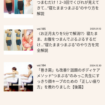
つまむだけ！2~3回でくびれが見えて
きて…“寝たままつまぷる”のやり方を
解説
vol.185
2025.01.12
〈お正月太りを5分で解消!?〉寝たま
ま、お腹をつまんでぷるぷるするだ
け…“寝たままつまぷる”のやり方を完
全解説
vol.184
2024.12.30
「巻き肩」も改善!? 話題のボディケア
メソッド“つまぷる”のみっこ先生にす
っきり顔キープのための「正しい座り
方」を教わりました【後篇】