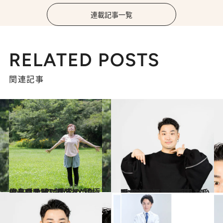
連載記事一覧
RELATED POSTS
関連記事
2019.11.11
エクササイズ感覚の“積極的鼻呼吸”で 頬があがりウルウル瞳になる
ビューティ＆ヘルス
2021.3.24
あらゆる不調の原因！呼吸が 浅い人が意識したい3つのこと
ビューティ＆ヘルス