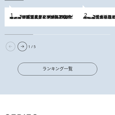
メントールやエタノールは不使用。ピジョンより、マイルドな冷感成分で肌温度をマイナス3℃まで下げる「ごきげんクール ひんやりアクアミスト」を3名様にプレゼント
2026.8.7
2026.8.5
下町風情あふれる台北屈指の人気エリア・大稲埕でセンスのいい台湾土産《ヴィン
1 / 5
ランキング一覧