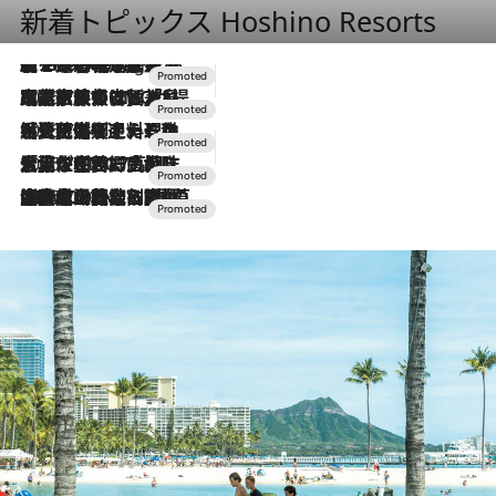
新着トピックス Hoshino Resorts
【トンボの足水浴】ヒノキの香りに包まれて涼感マックス！約13℃の湧水かけ流しを避暑地「星野温泉 トンボの湯」で体験
10 Hours Ago
2026.7.31
【ホテル帰省】という選択肢をOMOが提案。家族とほどよい距離を保つには「昼は実家、夜は気兼ねなくホテルで！」
2026.7.24
【夏限定ディナーコース】旬を迎える稚鮎や花ズッキーニなどをイタリア・トスカーナの郷土料理の手法で満喫！
2026.7.17
「土佐和ハーブかき氷」がOMO7高知に登場！生姜、山椒、大葉など目にも舌にも涼を呼ぶ郷土の味
2026.7.10
NEW OPEN！【界 草津】名湯の地に誕生。趣の異なる2種の温泉と上州ならではの会席・蕎麦割烹など美食を味わう究極の癒やし旅