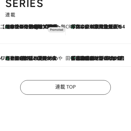
SERIES
連載
【CREA×星野リゾート】唯一無二。癒しと発見が待つ場所へ
【トンボの足水浴】ヒノキの香りに包まれて涼感マックス！約13℃の湧水かけ流しを避暑地「星野温泉 トンボの湯」で体験
10 Hours Ago
CREA'S CHOICE
「立川にも歌舞伎があるんだよ」 片岡仁左衛門・市川中車ら豪華座組みで4年目の立川立飛歌舞伎へ
2026.8.7
47都道府県の手みやげ ひんやりスイーツで夏を満喫
【京都府】この夏絶対食べたい 冷やしておいしいおやつ3選 ひと口目から心を掴む新緑のテリーヌ
2026.8.7
田中稲の勝手に再ブーム
「湘南乃風に憧れて」観客大盛上がりの“タオル回し”に、ラッパー顔負けの高速歌唱まで…さだまさし（74）のアグレッシブすぎる現在地
2026.8.7
連載 TOP