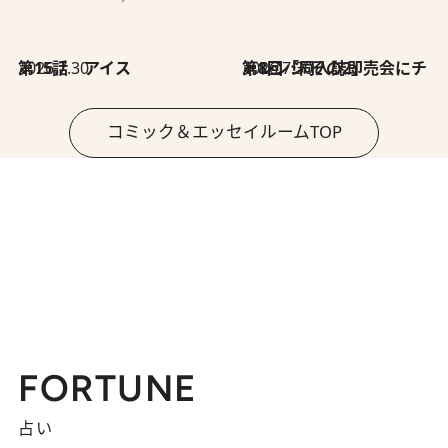
2026.7.30
第15話 アイス
2026.7.30
第8回「同人誌即売会にチャレンジ その2」
コミック＆エッセイルームTOP
FORTUNE
占い