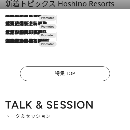
新着トピックス Hoshino Resorts
2026.7.31
【ホテル帰省】という選択肢をOMOが提案。家族とほどよい距離を保つには「昼は実家、夜は気兼ねなくホテルで！」
2026.7.24
【夏限定ディナーコース】旬を迎える稚鮎や花ズッキーニなどをイタリア・トスカーナの郷土料理の手法で満喫！
2026.7.17
「土佐和ハーブかき氷」がOMO7高知に登場！生姜、山椒、大葉など目にも舌にも涼を呼ぶ郷土の味
2026.7.10
NEW OPEN！【界 草津】名湯の地に誕生。趣の異なる2種の温泉と上州ならではの会席・蕎麦割烹など美食を味わう究極の癒やし旅
特集 TOP
TALK & SESSION
トーク＆セッション