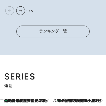
1 / 5
ランキング一覧
SERIES
連載
工藤まやのおもてなしハワイ
【ハワイ土産】ローカルの絶大な支持で復活！ 絶品の幻クッキー《元ファンの日本人女性が受け継いだ名店》
2026.8.6
ハワイ賢者 リサのお気に入りリスト
あの伝説の限定トートも！ リニューアルした「ディーン＆デルーカ ハワイ」で必須のお土産8選
2026.8.6