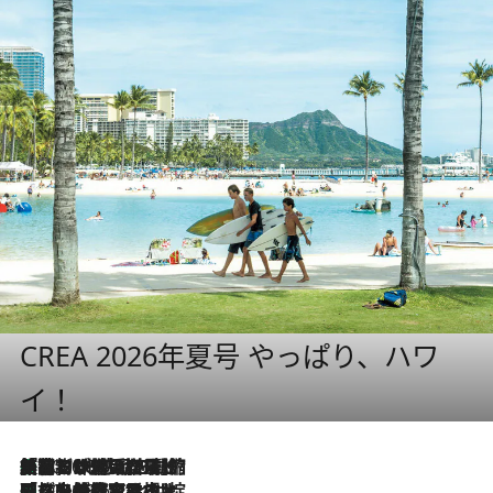
CREA 2026年夏号 やっぱり、ハワ
イ！
「荷物が増えるほど旅ストレスは増す」美容ジャーナリストがたどり着いた最終結論。“化粧品を劇的に減らす”感動の凝縮美容とは
2026.8.6
「旅先には金髪ウィッグを持参」日本と同じメイクでは損してる!? 美容ジャーナリストが提案する“掟破りの旅美容”とは
2026.8.6