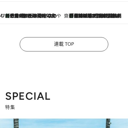
47都道府県の手みやげ ひんやりスイーツで夏を満喫
【三重県】この夏絶対食べたい 冷やしておいしいおやつ3選 お餅×アイスの新感覚スイーツ
2026.8.6
齋藤 薫 美容脳ルネサンス
「荷物が増えるほど旅ストレスは増す」美容ジャーナリストがたどり着いた最終結論。“化粧品を劇的に減らす”感動の凝縮美容とは
2026.8.6
連載 TOP
SPECIAL
特集