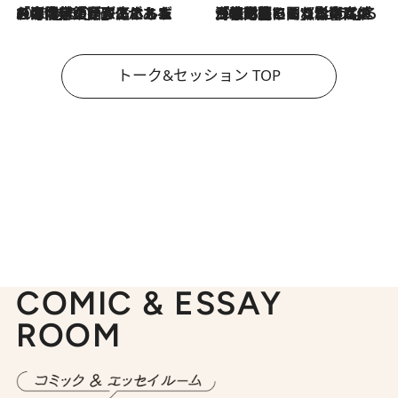
2026.8.3
「今後値上げがあるとすれば…」「リスクがあるのは今年の冬」エネルギー専門家が語る、ホルムズ海峡封鎖が家庭にもたらす“ある心配”
2026.8.3
「住宅建てられない…」「サーチャージ料の高値が続いている」ホルムズ海峡封鎖による影響はいつまで続く？《エネルギー専門家に聞く“どうなる日本の暮らし”》
トーク&セッション TOP
COMIC & ESSAY
ROOM