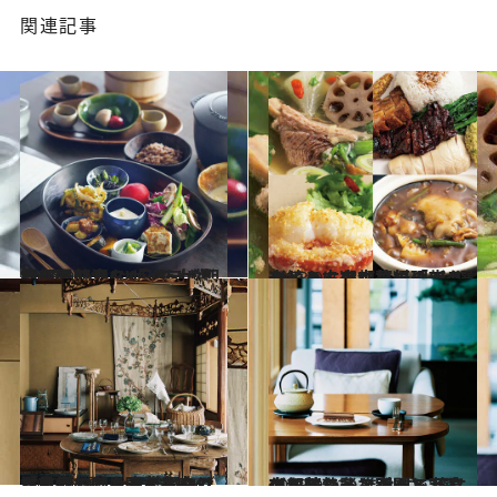
関連記事
2023.9.26
京都の朝食スポットはどこも混むから 「ホテル朝食」で贅沢な1日を 丸福樓、MALDA Kyoto…注目4選
グルメ
2023.9.7
楽しみ方のバリエーション続々！京都旅行のアクセントに選びたい「新スタイル」な中華料理店4選
グルメ
2023.9.10
【京都のアンティークショップ2選】 日本古来の「見立て」を意識すれば 洋皿探しはもっと面白くなる
旅＆お出かけ
2023.9.12
京都の静謐な空間で至高のお茶を… 進化する茶文化を味わうスポット2選 【川端二条・祇園】
グルメ