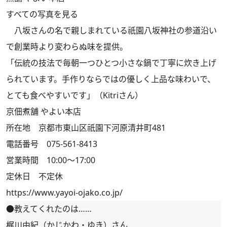
すべての写真を見る
八坂さんの名で親しまれている祇園八坂神社の参道沿い
で創業時より変わらぬ味を提供。
「伝統の技法で毎朝一つひとつ小さな鍋で丁寧に炊き上げ
られています。手作りならではの優しく上品な味わいで、
とても食べやすいです」（Kitriさん）
京佃煮舗 やよい本店
所在地 京都市東山区祇園下河原清井町481
電話番号 075-561-8413
営業時間 10:00～17:00
定休日 不定休
https://www.yayoi-ojako.co.jp/
●教えてくれたのは……
梶川由紀（かじかわ・ゆき）さん