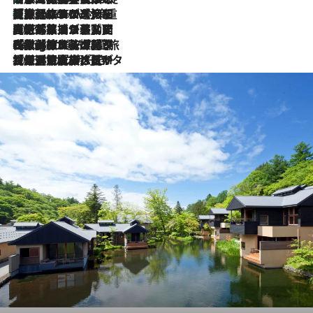
【厳選旅コスメ】「身軽さ＆UV対策重視！」ヘアアーティストshucoが選んだ夏旅ベストコスメを発表【Mサイズジップ】
2026.8.6
2026.8.5
【厳選旅コスメ】国内をあちこち移動する河井菜摘が選んだ夏旅ベストコスメ発表！「リラックスアイテムはマスト」【Mサイズジップ】
2026.8.4
【厳選旅コスメ】「紫外線＆乾燥対策しながらメイク感も！」ヘア＆メイクGeorgeが選んだ夏旅ベストコスメを発表！【Mサイズジップ】
2026.8.3
【厳選旅コスメ】「保湿もタイパ重視！」“サウナ好き”タレント清水みさとが愛用する夏旅ベストコスメを発表！【Mサイズジップ】