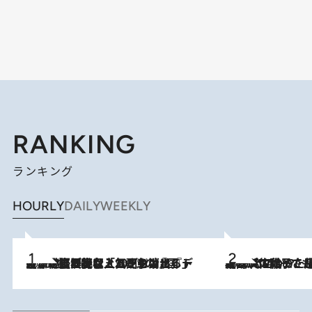
RANKING
ランキング
HOURLY
DAILY
WEEKLY
2026.8.5
【なぜ吉沢亮は「気配を消せる」のか？】興行収入208億の『国宝』を経て挑むミュージカル『ディア・エヴァン・ハンセン』。トップ俳優が舞台上でさらけ出した“孤独”とは
2026.8.5
【阿川佐和子さんの年とる力】なぜ70代で始めた趣味は“こんなに楽しい”のか？ ピアノ、俳句…スランプに陥っても続けられる“ある秘訣”とは