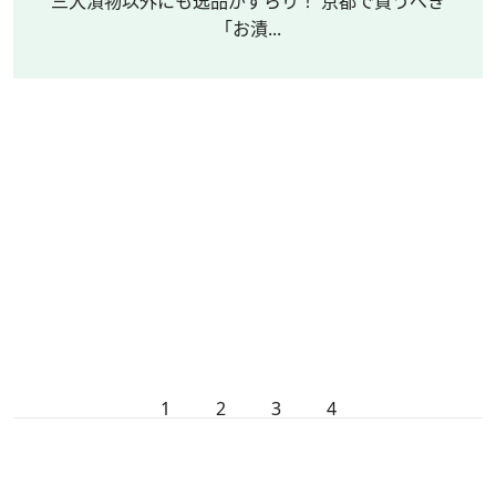
三大漬物以外にも逸品がずらり！ 京都で買うべき
「お漬...
1
2
3
4