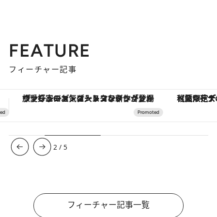
FEATURE
フィーチャー記事
【夏限定ディナーコース】旬を迎える稚鮎や花ズッキーニなどをイタリア・トスカーナの郷土料理の手法で満喫！
【銀座で出合う最旬美容】美髪ケアや上質な眠
3
/
5
フィーチャー記事一覧