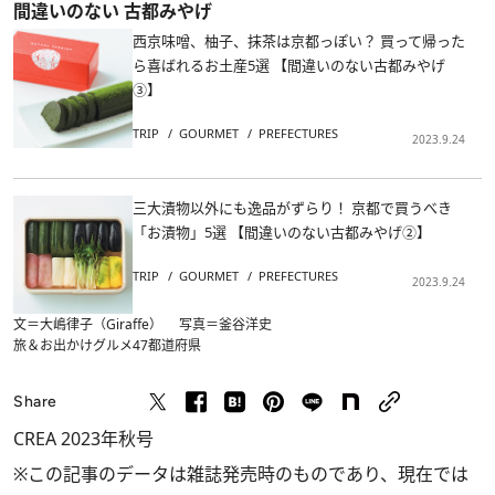
間違いのない 古都みやげ
西京味噌、柚子、抹茶は京都っぽい？ 買って帰った
ら喜ばれるお土産5選 【間違いのない古都みやげ
③】
TRIP
GOURMET
PREFECTURES
2023.9.24
三大漬物以外にも逸品がずらり！ 京都で買うべき
「お漬物」5選 【間違いのない古都みやげ②】
TRIP
GOURMET
PREFECTURES
2023.9.24
文＝大嶋律子（Giraffe） 写真＝釜谷洋史
旅＆お出かけ
グルメ
47都道府県
Share
CREA 2023年秋号
※この記事のデータは雑誌発売時のものであり、現在では