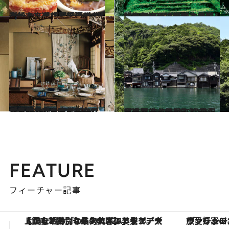
2023.9.7
楽しみ方のバリエーション続々！京都旅行のアクセントに選びたい「新スタイル」な中華料理店4選
グルメ
2023.9.7
【京都この場所、この時間】カメラマン岡本佳樹が街を歩いて出逢った、4つの”珠玉の瞬間”
旅＆お出かけ
2023.9.10
【京都のアンティークショップ2選】 日本古来の「見立て」を意識すれば 洋皿探しはもっと面白くなる
旅＆お出かけ
2023.7.25
【京都府・伊根町】 舟屋が建ち並ぶ伊根で涼を感じる夏旅 海を臨む絶景温泉にカフェも！
旅＆お出かけ
FEATURE
フィーチャー記事
ヴァシュロン・コンスタンタン「オーヴァーシーズ・オートマティック」。旅愛好家のお気に入りコレクションから、ジェンダーレスな新作が登場