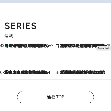
SERIES
連載
47都道府県の手みやげ ひんやりスイーツで夏を満喫
【兵庫県】この夏絶対食べたい 冷やしておいしいおやつ3選 淡路島の恵みをジェラートに集約
11 Hours Ago
【CREA×星野リゾート】唯一無二。癒しと発見が待つ場所へ
2026.8.7
【トンボの足水浴】ヒノキの香りに包まれて涼感マックス！約13℃の湧水かけ流しを避暑地「星野温泉 トンボの湯」で体験
CREA'S CHOICE
2026.8.7
「立川にも歌舞伎があるんだよ」 片岡仁左衛門・市川中車ら豪華座組みで4年目の立川立飛歌舞伎へ
田中稲の勝手に再ブーム
2026.8.7
「湘南乃風に憧れて」観客大盛上がりの“タオル回し”に、ラッパー顔負けの高速歌唱まで…さだまさし（74）のアグレッシブすぎる現在地
連載 TOP