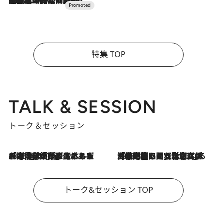
特集 TOP
TALK & SESSION
トーク＆セッション
2026.8.3
「今後値上げがあるとすれば…」「リスクがあるのは今年の冬」エネルギー専門家が語る、ホルムズ海峡封鎖が家庭にもたらす“ある心配”
2026.8.3
「住宅建てられない…」「サーチャージ料の高値が続いている」ホルムズ海峡封鎖による影響はいつまで続く？《エネルギー専門家に聞く“どうなる日本の暮らし”》
トーク&セッション TOP