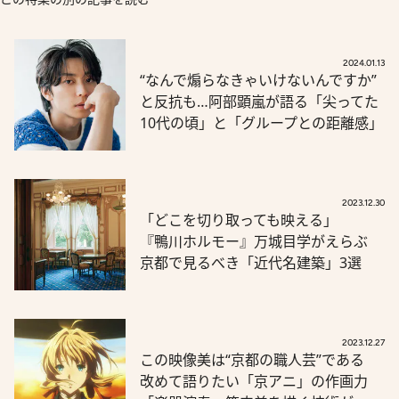
2024.01.13
“なんで煽らなきゃいけないんですか”
と反抗も…阿部顕嵐が語る「尖ってた
10代の頃」と「グループとの距離感」
2023.12.30
「どこを切り取っても映える」
『鴨川ホルモー』万城目学がえらぶ
京都で見るべき「近代名建築」3選
2023.12.27
この映像美は“京都の職人芸”である
改めて語りたい「京アニ」の作画力