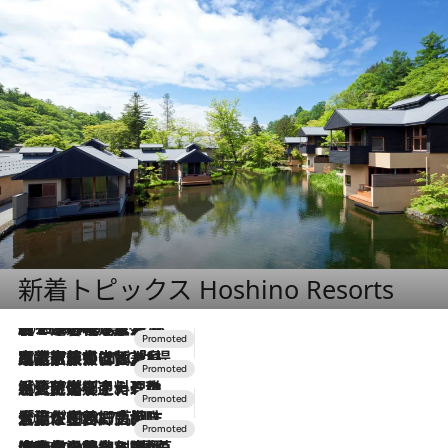
新着トピックス Hoshino Resorts
2026.8.7
【トンボの足水浴】ヒノキの香りに包まれて涼感マックス！約13℃の湧水かけ流しを避暑地「星野温泉 トンボの湯」で体験
2026.7.31
【ホテル帰省】という選択肢をOMOが提案。家族とほどよい距離を保つには「昼は実家、夜は気兼ねなくホテルで！」
2026.7.24
【夏限定ディナーコース】旬を迎える稚鮎や花ズッキーニなどをイタリア・トスカーナの郷土料理の手法で満喫！
2026.7.17
「土佐和ハーブかき氷」がOMO7高知に登場！生姜、山椒、大葉など目にも舌にも涼を呼ぶ郷土の味
2026.7.10
NEW OPEN！【界 草津】名湯の地に誕生。趣の異なる2種の温泉と上州ならではの会席・蕎麦割烹など美食を味わう究極の癒やし旅