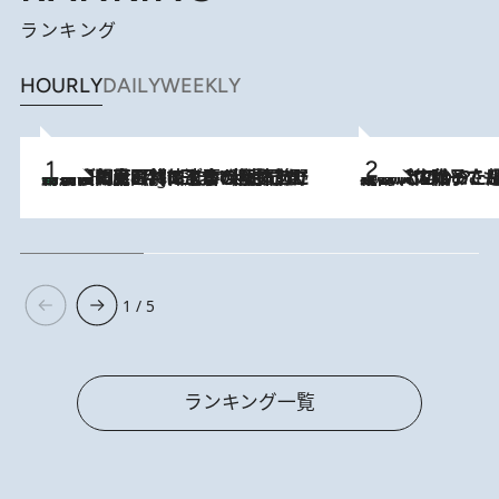
ランキング
HOURLY
DAILY
WEEKLY
「最後に見られてよかった」上野動物園の東園パンダ舎が解体前に特別公開。8月16日まで延長されたパネル展と共に辿る“半世紀”のパンダ飼育《解体工事の図面あり》
11 Hours Ago
2026.8.5
【阿川佐和子さんの年とる力】なぜ70代で始めた趣味は“こんなに楽しい”のか？ ピアノ、俳句…スランプに陥っても続けられる“ある秘訣”とは
1 / 5
ランキング一覧