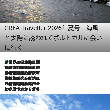
CREA Traveller 2026年夏号 海風
と太陽に誘われてポルトガルに会い
に行く
リスボンの絶品スイーツ「パステル・デ・ナタ」とは？ポルトガル伝統の奥深い世界へ
11 Hours Ago
2026.7.27
「私の祖国はポルトガル語です」国民的詩人フェルナンド・ペソアと、彼が愛した文学の街を歩く
2026.7.26
ポルトガル近海が育む極上の海の幸。キリリと冷えた白ワインと愉しむ、シーフード専門店の贅沢
2026.7.22
伝統の味をモダンに昇華。高感度な地元客が集う、リスボンの最旬ガストロノミー
2026.7.21
大航海時代の栄華から、震災、独裁、そして革命へ。ポルトガル・首都リスボンの石畳に刻まれた「歴史の光と影」
2026.7.13
エッセイ・ヤマザキマリ「慎ましくも美しき国 ポルトガル」