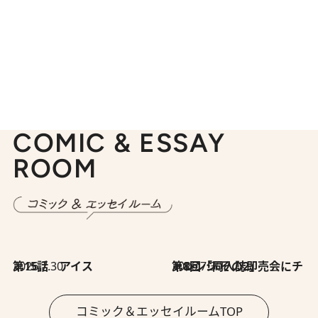
COMIC & ESSAY
ROOM
2026.7.30
第15話 アイス
2026.7.30
第8回「同人誌即売会にチャレンジ その2」
コミック＆エッセイルームTOP