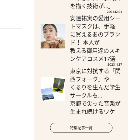
を描く技術が…」
2023.12.03
安達祐実の愛用シー
トマスクは、手軽
に買えるあのブラン
ド！ 本人が
教える御用達のスキ
ンケアコスメ17選
2023.11.27
東京に対抗する「関
西フォーク」や
くるりを生んだ学生
サークルも…
京都で尖った音楽が
生まれ続けるワケ
特集記事一覧