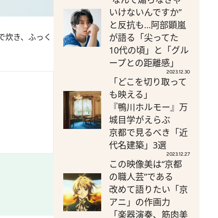
いけないんですか”
と反抗も…阿部顕嵐
で炊き、ふっく
が語る「尖ってた
10代の頃」と「グル
ープとの距離感」
2023.12.30
「どこを切り取って
も映える」
『鴨川ホルモー』万
城目学がえらぶ
京都で見るべき「近
代名建築」3選
2023.12.27
この映像美は“京都
の職人芸”である
改めて語りたい「京
アニ」の作画力
「楽器演奏、筋肉美