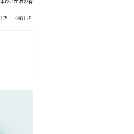
味わいが酒の肴
好き」（梶川さ