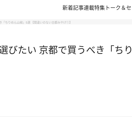
新着記事
連載
特集
トーク＆セ
き「ちりめん山椒」5選 【間違いのない古都みやげ①】
選びたい 京都で買うべき「ちり