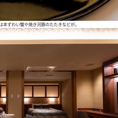
は本ずわい蟹や焼き河豚のたたきなどが。