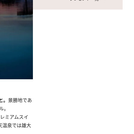
と。
景勝地であ
テル。
プレミアムスイ
天温泉では雄大