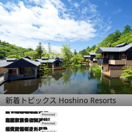
新着トピックス Hoshino Resorts
【トンボの足水浴】ヒノキの香りに包まれて涼感マックス！約13℃の湧水かけ流しを避暑地「星野温泉 トンボの湯」で体験
2026.8.7
2026.7.31
【ホテル帰省】という選択肢をOMOが提案。家族とほどよい距離を保つには「昼は実家、夜は気兼ねなくホテルで！」
2026.7.24
【夏限定ディナーコース】旬を迎える稚鮎や花ズッキーニなどをイタリア・トスカーナの郷土料理の手法で満喫！