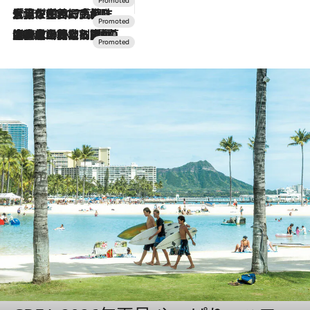
2026.7.17
「土佐和ハーブかき氷」がOMO7高知に登場！生姜、山椒、大葉など目にも舌にも涼を呼ぶ郷土の味
2026.7.10
NEW OPEN！【界 草津】名湯の地に誕生。趣の異なる2種の温泉と上州ならではの会席・蕎麦割烹など美食を味わう究極の癒やし旅