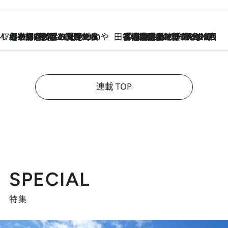
47都道府県の手みやげ ひんやりスイーツで夏を満喫
【京都府】この夏絶対食べたい 冷やしておいしいおやつ3選 ひと口目から心を掴む新緑のテリーヌ
2026.8.7
田中稲の勝手に再ブーム
2026.8.7
「湘南乃風に憧れて」観客大盛上がりの“タオル回し”に、ラッパー顔負けの高速歌唱まで…さだまさし（74）のアグレッシブすぎる現在地
連載 TOP
SPECIAL
特集