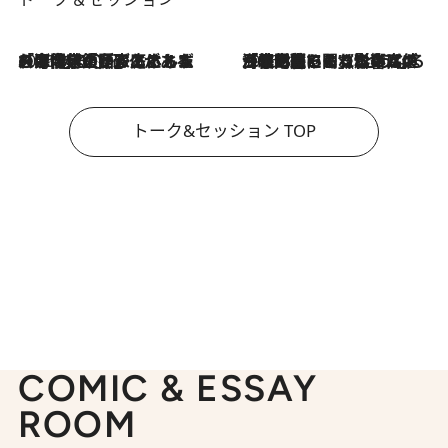
2026.8.3
「今後値上げがあるとすれば…」「リスクがあるのは今年の冬」エネルギー専門家が語る、ホルムズ海峡封鎖が家庭にもたらす“ある心配”
2026.8.3
「住宅建てられない…」「サーチャージ料の高値が続いている」ホルムズ海峡封鎖による影響はいつまで続く？《エネルギー専門家に聞く“どうなる日本の暮らし”》
トーク&セッション TOP
COMIC & ESSAY
ROOM