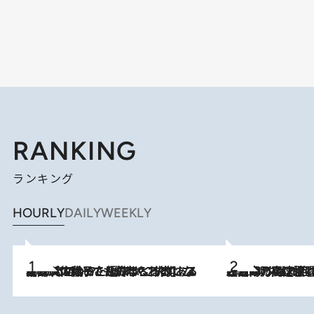
RANKING
ランキング
HOURLY
DAILY
WEEKLY
2026.8.5
【阿川佐和子さんの年とる力】なぜ70代で始めた趣味は“こんなに楽しい”のか？ ピアノ、俳句…スランプに陥っても続けられる“ある秘訣”とは
2026.8.7
「湘南乃風に憧れて」観客大盛上がりの“タオル回し”に、ラッパー顔負けの高速歌唱まで…さだまさし（74）のアグレッシブすぎる現在地