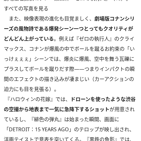
すべての写真を見る
また、映像表現の進化も目覚ましく、
劇場版コナンシリ
ーズの風物詩である爆発シーン一つとってもクオリティが
どんどん上がっている
。例えば『ゼロの執行人』のクライ
マックス、コナンが爆風の中でボールを蹴るお約束の「い
っけぇぇぇ」シーンでは、爆炎に爆風、空中を舞う瓦礫に
プラスしてボールを蹴りだす際――つまりインパクトの瞬
間のエフェクトの描き込みが凄まじい（カーアクションの
迫力にも目を見張る）。
『ハロウィンの花嫁』では、
ドローンを使ったような渋谷
の空撮から地表まで一気に急降下するショット
が用意され
ているし、『緋色の弾丸』は始まった瞬間、画面に
「DETROIT：15 YEARS AGO」のテロップが映し出され、
洋画テイストで意表を突いてくる。『黒鉄の魚影』では、