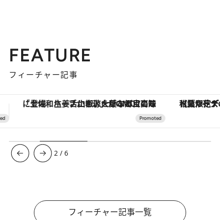
FEATURE
フィーチャー記事
【夏限定ディナーコース】旬を迎える稚鮎や花ズッキーニなどをイタリア・トスカーナの郷土料理の手法で満喫！
ヴァシュロン・コンスタンタン
3
/
6
フィーチャー記事一覧