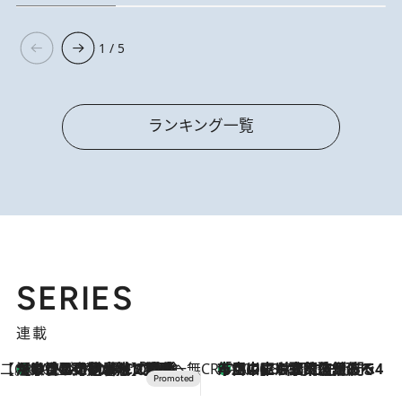
1 / 5
ランキング一覧
SERIES
連載
【CREA×星野リゾート】唯一無二。癒しと発見が待つ場所へ
【トンボの足水浴】ヒノキの香りに包まれて涼感マックス！約13℃の湧水かけ流しを避暑地「星野温泉 トンボの湯」で体験
2026.8.7
CREA'S CHOICE
「立川にも歌舞伎があるんだよ」 片岡仁左衛門・市川中車ら豪華座組みで4年目の立川立飛歌舞伎へ
2026.8.7