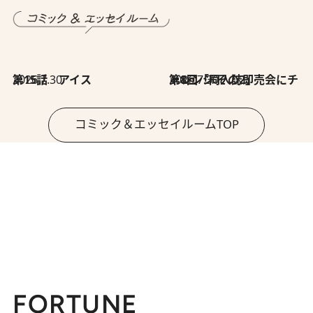
2026.7.30
第15話 アイス
2026.7.30
第8回「同人誌即売会にチャレンジ その2」
コミック＆エッセイルームTOP
FORTUNE