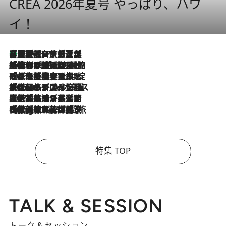
CREA 2026年夏号 やっぱり、ハワ
イ！
【厳選旅コスメ】「多機能アイテムがメイン！」旅好き美容エディターが選んだ夏旅ベストコスメを発表【Mサイズジップ】
2026.8.7
2026.8.6
「荷物が増えるほど旅ストレスは増す」美容ジャーナリストがたどり着いた最終結論。“化粧品を劇的に減らす”感動の凝縮美容とは
2026.8.6
「旅先には金髪ウィッグを持参」日本と同じメイクでは損してる!? 美容ジャーナリストが提案する“掟破りの旅美容”とは
2026.8.6
【厳選旅コスメ】「身軽さ＆UV対策重視！」ヘアアーティストshucoが選んだ夏旅ベストコスメを発表【Mサイズジップ】
2026.8.5
【厳選旅コスメ】国内をあちこち移動する河井菜摘が選んだ夏旅ベストコスメ発表！「リラックスアイテムはマスト」【Mサイズジップ】
2026.8.4
【厳選旅コスメ】「紫外線＆乾燥対策しながらメイク感も！」ヘア＆メイクGeorgeが選んだ夏旅ベストコスメを発表！【Mサイズジップ】
特集 TOP
TALK & SESSION
トーク＆セッション