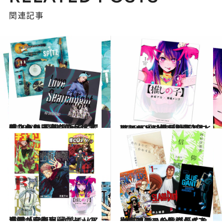
関連記事
2023.7.5
あなたはいくつ気が付きましたか？ 劇場版『名探偵コナン 黒鉄の魚影』に 隠された灰原哀のセルフオマージュ
カルチャー
2023.6.28
アニメ『【推しの子】』のヒットに繋がったプロモーションの巧妙さとYOASOBIとの相乗効果とは
カルチャー
2021.1.29
鬼滅、呪術廻戦… ヒット漫画から考察 過酷でリアルな「令和ヒーロー」の系譜
カルチャー
2023.5.20
いま映画の分数が長くなっている…？タイムパフォーマンスの意識がエンターテイメントに与える影響とは
カルチャー