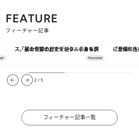
FEATURE
フィーチャー記事
「土佐和ハーブかき氷」がOMO7高知に登場！生姜、山椒、大葉など目にも舌にも涼を呼ぶ郷土の味
ヴァシュロン・コンスタンタン
3
/
5
フィーチャー記事一覧