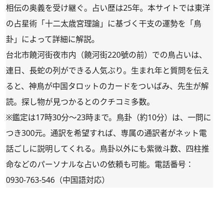
相伝の奥義を受け継ぐ。占い歴は25年。本サイトでは東洋
の占星術「十二太歳宮理論」に基づく干支の運勢を「鳥
卦」によって詳細に解説。
台北市饒河街夜市内（饒河街220號の前）での鳥占いは、
連日、長蛇の列ができる人気ぶり。生まれ年と質問を伝え
ると、神鳥が中国タロットのカードをついばみ、先生が解
読。探し物が見つかるとのクチコミ多数。
※鑑定は17時30分～23時まで。鳥卦（約10分）は、一問に
つき300元。通訳を希望すれば、専属の通訳者がネット電
話ごしに説明してくれる。鳥卦以外にも紫微斗数、四柱推
命などのパーソナルな占いの依頼も可能。電話番号：
0930-763-546（中国語対応）