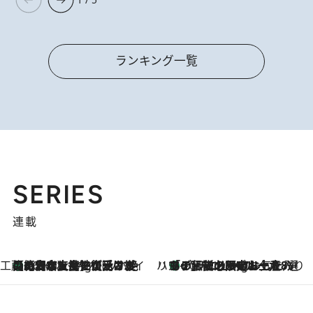
ランキング一覧
SERIES
連載
工藤まやのおもてなしハワイ
【ハワイ土産】ローカルの絶大な支持で復活！ 絶品の幻クッキー《元ファンの日本人女性が受け継いだ名店》
10 Hours Ago
ハワイ賢者 リサのお気に入りリスト
あの伝説の限定トートも！ リニューアルした「ディーン＆デルーカ ハワイ」で必須のお土産8選
10 Hours Ago