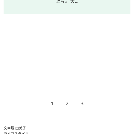
上々。天...
1
2
3
文＝堀 由美子
ライフスタイル