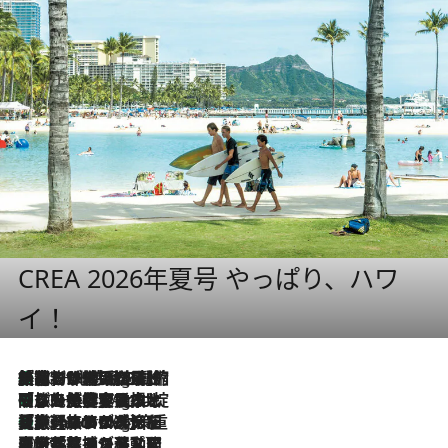
CREA 2026年夏号 やっぱり、ハワ
イ！
「荷物が増えるほど旅ストレスは増す」美容ジャーナリストがたどり着いた最終結論。“化粧品を劇的に減らす”感動の凝縮美容とは
10 Hours Ago
「旅先には金髪ウィッグを持参」日本と同じメイクでは損してる!? 美容ジャーナリストが提案する“掟破りの旅美容”とは
10 Hours Ago
【厳選旅コスメ】「身軽さ＆UV対策重視！」ヘアアーティストshucoが選んだ夏旅ベストコスメを発表【Mサイズジップ】
10 Hours Ago
2026.8.5
【厳選旅コスメ】国内をあちこち移動する河井菜摘が選んだ夏旅ベストコスメ発表！「リラックスアイテムはマスト」【Mサイズジップ】