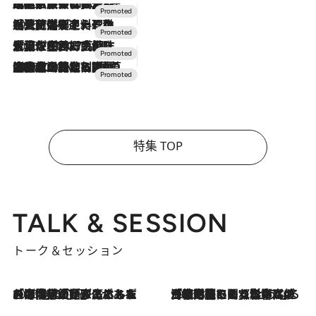
2026.7.31
【ホテル帰省】という選択肢をOMOが提案。家族とほどよい距離を保つには「昼は実家、夜は気兼ねなくホテルで！」
2026.7.24
【夏限定ディナーコース】旬を迎える稚鮎や花ズッキーニなどをイタリア・トスカーナの郷土料理の手法で満喫！
2026.7.17
「土佐和ハーブかき氷」がOMO7高知に登場！生姜、山椒、大葉など目にも舌にも涼を呼ぶ郷土の味
2026.7.10
NEW OPEN！【界 草津】名湯の地に誕生。趣の異なる2種の温泉と上州ならではの会席・蕎麦割烹など美食を味わう究極の癒やし旅
特集 TOP
TALK & SESSION
トーク＆セッション
2026.8.3
「今後値上げがあるとすれば…」「リスクがあるのは今年の冬」エネルギー専門家が語る、ホルムズ海峡封鎖が家庭にもたらす“ある心配”
2026.8.3
「住宅建てられない…」「サーチャージ料の高値が続いている」ホルムズ海峡封鎖による影響はいつまで続く？《エネルギー専門家に聞く“どうなる日本の暮らし”》