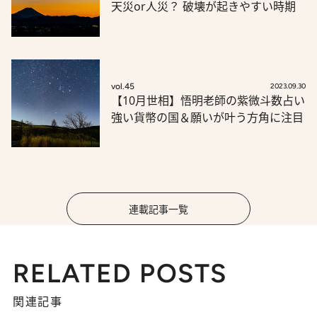
天災or人災？ 破壊が起きやすい時期
vol.45
2023.09.30
【10月世相】悟明老師の紫微斗数占い
強い貨幣の国＆願いが叶う方角に注目
連載記事一覧
RELATED POSTS
関連記事