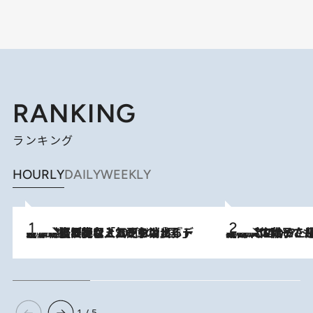
RANKING
ランキング
HOURLY
DAILY
WEEKLY
2026.8.5
【なぜ吉沢亮は「気配を消せる」のか？】興行収入208億の『国宝』を経て挑むミュージカル『ディア・エヴァン・ハンセン』。トップ俳優が舞台上でさらけ出した“孤独”とは
2026.8.5
【阿川佐和子さんの年とる力】なぜ70代で始めた趣味は“こんなに楽しい”のか？ ピアノ、俳句…スランプに陥っても続けられる“ある秘訣”とは
1 / 5