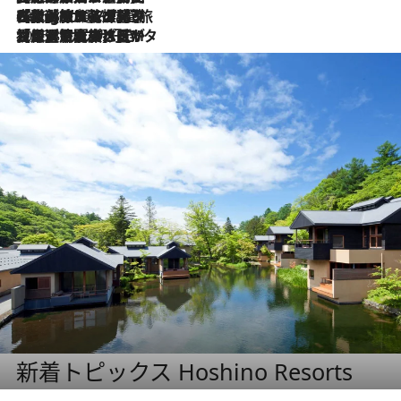
2026.8.4
【厳選旅コスメ】「紫外線＆乾燥対策しながらメイク感も！」ヘア＆メイクGeorgeが選んだ夏旅ベストコスメを発表！【Mサイズジップ】
2026.8.3
【厳選旅コスメ】「保湿もタイパ重視！」“サウナ好き”タレント清水みさとが愛用する夏旅ベストコスメを発表！【Mサイズジップ】
新着トピックス Hoshino Resorts