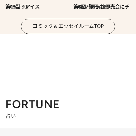
2026.7.30
第15話 アイス
2026.7.30
第8回「同人誌即売会にチャレンジ その2」
コミック＆エッセイルームTOP
FORTUNE
占い