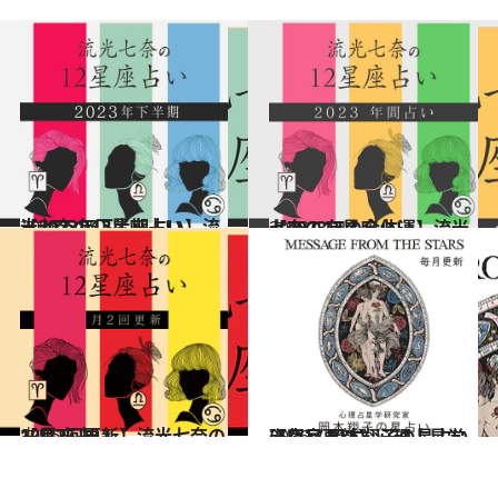
2023.6.28
【2023年下半期占い】流光七奈の12星座占い
占い
2022.12.14
【2023年の全体運】流光七奈の12星座占い
占い
2026.7.29
【月2回更新】流光七奈の12星座占い
占い
2026.7.31
【毎月更新】心理占星学研究家 岡本翔子の星占い
占い