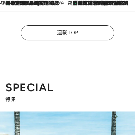
47都道府県の手みやげ ひんやりスイーツで夏を満喫
【三重県】この夏絶対食べたい 冷やしておいしいおやつ3選 お餅×アイスの新感覚スイーツ
10 Hours Ago
齋藤 薫 美容脳ルネサンス
「荷物が増えるほど旅ストレスは増す」美容ジャーナリストがたどり着いた最終結論。“化粧品を劇的に減らす”感動の凝縮美容とは
10 Hours Ago
連載 TOP
SPECIAL
特集