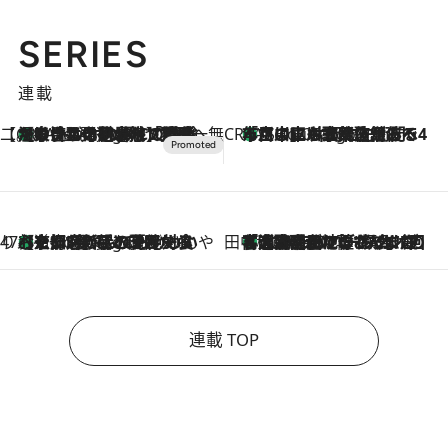
SERIES
連載
【CREA×星野リゾート】唯一無二。癒しと発見が待つ場所へ
【トンボの足水浴】ヒノキの香りに包まれて涼感マックス！約13℃の湧水かけ流しを避暑地「星野温泉 トンボの湯」で体験
5 Hours Ago
CREA'S CHOICE
「立川にも歌舞伎があるんだよ」 片岡仁左衛門・市川中車ら豪華座組みで4年目の立川立飛歌舞伎へ
7 Hours Ago
47都道府県の手みやげ ひんやりスイーツで夏を満喫
【京都府】この夏絶対食べたい 冷やしておいしいおやつ3選 ひと口目から心を掴む新緑のテリーヌ
7 Hours Ago
田中稲の勝手に再ブーム
「湘南乃風に憧れて」観客大盛上がりの“タオル回し”に、ラッパー顔負けの高速歌唱まで…さだまさし（74）のアグレッシブすぎる現在地
2026.8.7
連載 TOP