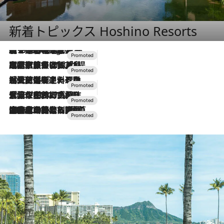
新着トピックス Hoshino Resorts
【トンボの足水浴】ヒノキの香りに包まれて涼感マックス！約13℃の湧水かけ流しを避暑地「星野温泉 トンボの湯」で体験
5 Hours Ago
2026.7.31
【ホテル帰省】という選択肢をOMOが提案。家族とほどよい距離を保つには「昼は実家、夜は気兼ねなくホテルで！」
2026.7.24
【夏限定ディナーコース】旬を迎える稚鮎や花ズッキーニなどをイタリア・トスカーナの郷土料理の手法で満喫！
2026.7.17
「土佐和ハーブかき氷」がOMO7高知に登場！生姜、山椒、大葉など目にも舌にも涼を呼ぶ郷土の味
2026.7.10
NEW OPEN！【界 草津】名湯の地に誕生。趣の異なる2種の温泉と上州ならではの会席・蕎麦割烹など美食を味わう究極の癒やし旅