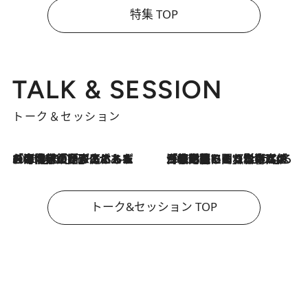
特集 TOP
TALK & SESSION
トーク＆セッション
2026.8.3
「今後値上げがあるとすれば…」「リスクがあるのは今年の冬」エネルギー専門家が語る、ホルムズ海峡封鎖が家庭にもたらす“ある心配”
2026.8.3
「住宅建てられない…」「サーチャージ料の高値が続いている」ホルムズ海峡封鎖による影響はいつまで続く？《エネルギー専門家に聞く“どうなる日本の暮らし”》
トーク&セッション TOP