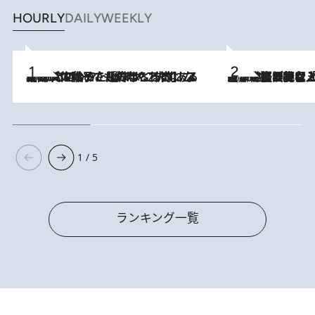
HOURLY
DAILY
WEEKLY
2026.8.5
【阿川佐和子さんの年とる力】なぜ70代で始めた趣味は“こんなに楽しい”のか？ ピアノ、俳句…スランプに陥っても続けられる“ある秘訣”とは
2026.8.5
【なぜ吉沢亮は「気配を消せる」のか？】興行収入208億の『国宝』を経て挑むミュージカル『ディア・エヴァン・ハンセン』。トップ俳優が舞台上でさらけ出した“孤独”とは
1 / 5
ランキング一覧