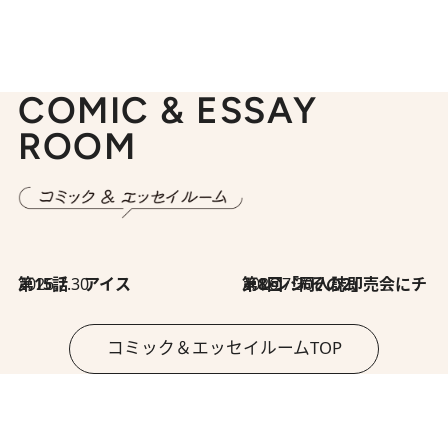
COMIC & ESSAY
ROOM
2026.7.30
第15話 アイス
2026.7.30
第8回「同人誌即売会にチャレンジ その2」
コミック＆エッセイルームTOP