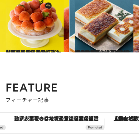
2023.6.7
お取り寄せ賢者が推薦！ 夏はやっぱり【アイスクリーム】 ひんやりスイーツでご褒美タイム
グルメ
2023.1.21
“おいしい”を知る賢人が選ぶ贈りもの ご飯のおともに、お酒のアテに。心も舌も満足の逸品6選をご紹介！
グルメ
FEATURE
フィーチャー記事
「大事なのは地域の意識を変えること」。ロレックス賞受賞の自然保護活動家が実現させたナイジェリアの自然環境の復活
【銀座で出合う最旬美容】美髪ケアや上質な眠