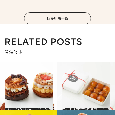
特集記事一覧
RELATED POSTS
関連記事
2022.12.23
【画像】47都道府県「手土産グルメ」2023 “東日本の旨いもの”を総まとめ
グルメ
2023.1.5
【画像】47都道府県「手土産グルメ」2023 “西日本の旨いもの”を総まとめ
グルメ