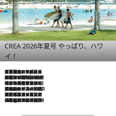
CREA 2026年夏号 やっぱり、ハワ
イ！
【厳選旅コスメ】「多機能アイテムがメイン！」旅好き美容エディターが選んだ夏旅ベストコスメを発表【Mサイズジップ】
7 Hours Ago
2026.8.6
「荷物が増えるほど旅ストレスは増す」美容ジャーナリストがたどり着いた最終結論。“化粧品を劇的に減らす”感動の凝縮美容とは
2026.8.6
「旅先には金髪ウィッグを持参」日本と同じメイクでは損してる!? 美容ジャーナリストが提案する“掟破りの旅美容”とは
2026.8.6
【厳選旅コスメ】「身軽さ＆UV対策重視！」ヘアアーティストshucoが選んだ夏旅ベストコスメを発表【Mサイズジップ】
2026.8.5
【厳選旅コスメ】国内をあちこち移動する河井菜摘が選んだ夏旅ベストコスメ発表！「リラックスアイテムはマスト」【Mサイズジップ】
2026.8.4
【厳選旅コスメ】「紫外線＆乾燥対策しながらメイク感も！」ヘア＆メイクGeorgeが選んだ夏旅ベストコスメを発表！【Mサイズジップ】