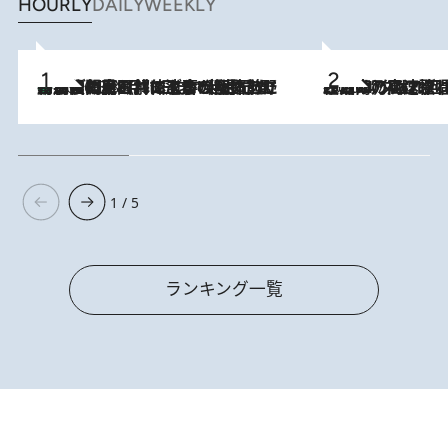
HOURLY
DAILY
WEEKLY
「最後に見られてよかった」上野動物園の東園パンダ舎が解体前に特別公開。8月16日まで延長されたパネル展と共に辿る“半世紀”のパンダ飼育《解体工事の図面あり》
2026.8.8
2026.8.7
「湘南乃風に憧れて」観客大盛上がりの“タオル回し”に、ラッパー顔負けの高速歌唱まで…さだまさし（74）のアグレッシブすぎる現在地
1 / 5
ランキング一覧