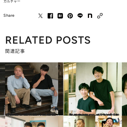
カルチャー
Share
RELATED POSTS
関連記事
2023.5.30
「審査とか、もうされたくねぇ」 賞レースには戻らないと語る ニューヨークの次なる野望とは？
カルチャー
2021.11.16
ジャルジャルの2人が 11人の“オモロい奴”を集結させた コントシネマ『サンチョー』
カルチャー