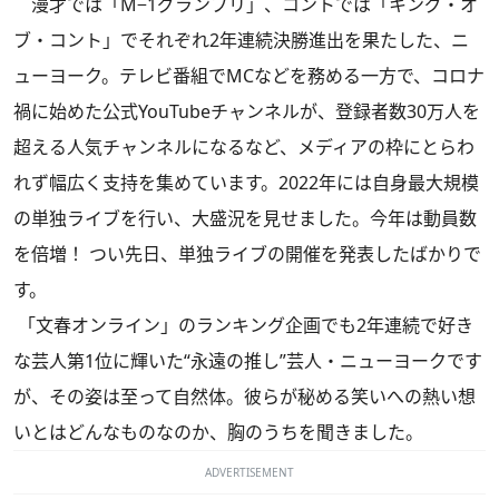
漫才では「M−1グランプリ」、コントでは「キング・オ
ブ・コント」でそれぞれ2年連続決勝進出を果たした、ニ
ューヨーク。テレビ番組でMCなどを務める一方で、コロナ
禍に始めた公式YouTubeチャンネルが、登録者数30万人を
超える人気チャンネルになるなど、メディアの枠にとらわ
れず幅広く支持を集めています。2022年には自身最大規模
の単独ライブを行い、大盛況を見せました。今年は動員数
を倍増！ つい先日、単独ライブの開催を発表したばかりで
す。
「文春オンライン」のランキング企画でも2年連続で好き
な芸人第1位に輝いた“永遠の推し”芸人・ニューヨークです
が、その姿は至って自然体。彼らが秘める笑いへの熱い想
いとはどんなものなのか、胸のうちを聞きました。
ADVERTISEMENT