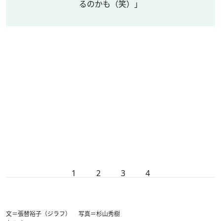
るのかも（笑）」
1
2
3
4
文＝張替裕子（ジラフ） 写真＝杉山秀樹