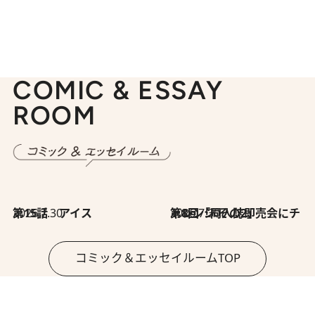
COMIC & ESSAY
ROOM
2026.7.30
第15話 アイス
2026.7.30
第8回「同人誌即売会にチャレンジ その2」
コミック＆エッセイルームTOP