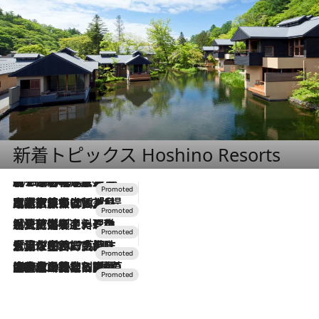
新着トピックス Hoshino Resorts
2026.8.7
【トンボの足水浴】ヒノキの香りに包まれて涼感マックス！約13℃の湧水かけ流しを避暑地「星野温泉 トンボの湯」で体験
2026.7.31
【ホテル帰省】という選択肢をOMOが提案。家族とほどよい距離を保つには「昼は実家、夜は気兼ねなくホテルで！」
2026.7.24
【夏限定ディナーコース】旬を迎える稚鮎や花ズッキーニなどをイタリア・トスカーナの郷土料理の手法で満喫！
2026.7.17
「土佐和ハーブかき氷」がOMO7高知に登場！生姜、山椒、大葉など目にも舌にも涼を呼ぶ郷土の味
2026.7.10
NEW OPEN！【界 草津】名湯の地に誕生。趣の異なる2種の温泉と上州ならではの会席・蕎麦割烹など美食を味わう究極の癒やし旅