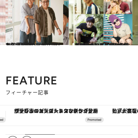
2021.7.24
人気爆発中のミキのこれから 「現役バリバリ感はまだまだ欲しい」
カルチャー
2022.1.29
【人気インタビューを総ざらい！】 この子はあなたにとってどんな存在？ 人気芸人11人に聞いた、ペットのこと
カルチャー
FEATURE
フィーチャー記事
「大事なのは地域の意識を変えること」。ロレックス賞受賞の自然保護活動家が実現させたナイジェリアの自然環境の復活