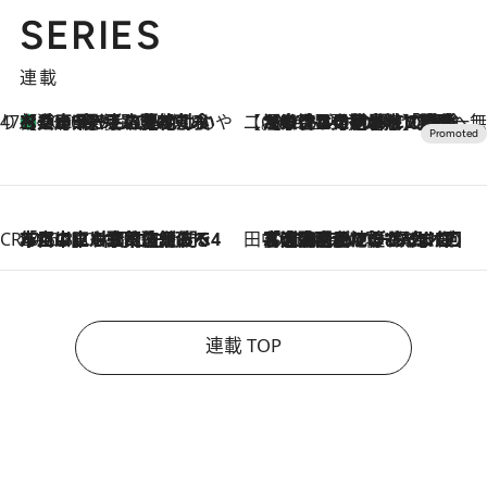
SERIES
連載
47都道府県の手みやげ ひんやりスイーツで夏を満喫
【兵庫県】この夏絶対食べたい 冷やしておいしいおやつ3選 淡路島の恵みをジェラートに集約
2026.8.8
【CREA×星野リゾート】唯一無二。癒しと発見が待つ場所へ
2026.8.7
【トンボの足水浴】ヒノキの香りに包まれて涼感マックス！約13℃の湧水かけ流しを避暑地「星野温泉 トンボの湯」で体験
CREA'S CHOICE
2026.8.7
「立川にも歌舞伎があるんだよ」 片岡仁左衛門・市川中車ら豪華座組みで4年目の立川立飛歌舞伎へ
田中稲の勝手に再ブーム
2026.8.7
「湘南乃風に憧れて」観客大盛上がりの“タオル回し”に、ラッパー顔負けの高速歌唱まで…さだまさし（74）のアグレッシブすぎる現在地
連載 TOP