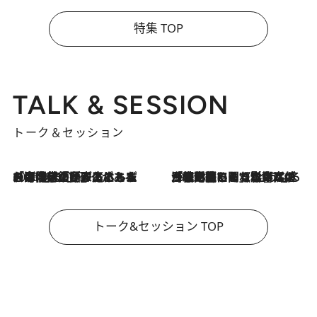
特集 TOP
TALK & SESSION
トーク＆セッション
2026.8.3
「今後値上げがあるとすれば…」「リスクがあるのは今年の冬」エネルギー専門家が語る、ホルムズ海峡封鎖が家庭にもたらす“ある心配”
2026.8.3
「住宅建てられない…」「サーチャージ料の高値が続いている」ホルムズ海峡封鎖による影響はいつまで続く？《エネルギー専門家に聞く“どうなる日本の暮らし”》
トーク&セッション TOP