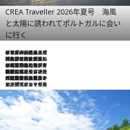
CREA Traveller 2026年夏号 海風
と太陽に誘われてポルトガルに会い
に行く
リスボンの絶品スイーツ「パステル・デ・ナタ」とは？ポルトガル伝統の奥深い世界へ
2026.8.8
2026.7.27
「私の祖国はポルトガル語です」国民的詩人フェルナンド・ペソアと、彼が愛した文学の街を歩く
2026.7.26
ポルトガル近海が育む極上の海の幸。キリリと冷えた白ワインと愉しむ、シーフード専門店の贅沢
2026.7.22
伝統の味をモダンに昇華。高感度な地元客が集う、リスボンの最旬ガストロノミー
2026.7.21
大航海時代の栄華から、震災、独裁、そして革命へ。ポルトガル・首都リスボンの石畳に刻まれた「歴史の光と影」
2026.7.13
エッセイ・ヤマザキマリ「慎ましくも美しき国 ポルトガル」