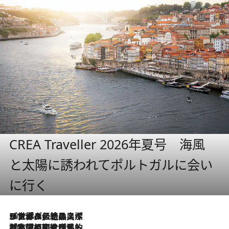
CREA Traveller 2026年夏号 海風
と太陽に誘われてポルトガルに会い
に行く
2026.8.8
リスボンの絶品スイーツ「パステル・デ・ナタ」とは？ポルトガル伝統の奥深い世界へ
2026.7.27
「私の祖国はポルトガル語です」国民的詩人フェルナンド・ペソアと、彼が愛した文学の街を歩く