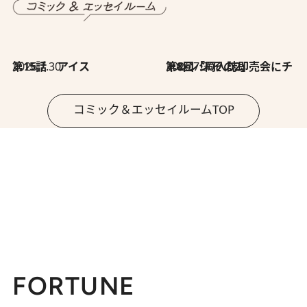
2026.7.30
第15話 アイス
2026.7.30
第8回「同人誌即売会にチャレンジ その2」
コミック＆エッセイルームTOP
FORTUNE