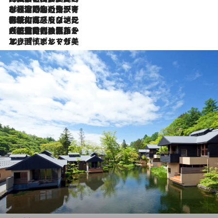
2026.7.26
ポルトガル近海が育む極上の海の幸。キリリと冷えた白ワインと愉しむ、シーフード専門店の贅沢
2026.7.22
伝統の味をモダンに昇華。高感度な地元客が集う、リスボンの最旬ガストロノミー
2026.7.21
大航海時代の栄華から、震災、独裁、そして革命へ。ポルトガル・首都リスボンの石畳に刻まれた「歴史の光と影」
2026.7.13
エッセイ・ヤマザキマリ「慎ましくも美しき国 ポルトガル」