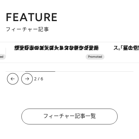
FEATURE
フィーチャー記事
「星のや富士」でデジタルデトックス。冨士信仰の歴史を辿り、心身を調える。
【銀座で出合う最旬美容】美髪ケアや上質な眠
3
/
6
フィーチャー記事一覧