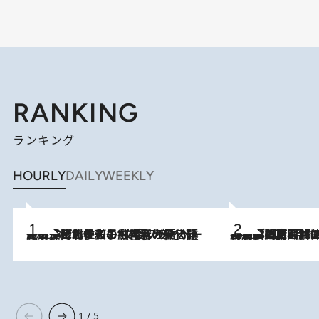
RANKING
ランキング
HOURLY
DAILY
WEEKLY
2026.8.3
《「文士の子ども被害者の会」発足！》阿川佐和子（72）が語る遠藤周作に北杜夫、劇作家・矢代静一の子どもたちの“文豪プライベート事件簿”
2026.8.8
「最後に見られてよかった」上野動物園の東園パンダ舎が解体前に特別公開。8月16日まで延長されたパネル展と共に辿る“半世紀”のパンダ飼育《解体工事の図面あり》
1 / 5