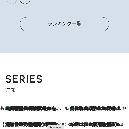
ランキング一覧
SERIES
連載
そおだよおこの関西おいしい、おやつ紀行
［大阪府箕面市］一皿一皿目の前で仕上げられる、料理を巧みに組み込んだアシェットデセールコース「ミチル アシェット デセール（Michiru assiette dessert）」
4 Hours Ago
47都道府県の手みやげ ひんやりスイーツで夏を満喫
【和歌山県】この夏絶対食べたい 冷やしておいしいおやつ3選 みかんがごろっと丸ごと入ったジュレ
4 Hours Ago
【CREA×星野リゾート】唯一無二。癒しと発見が待つ場所へ
2026.8.7
【トンボの足水浴】ヒノキの香りに包まれて涼感マックス！約13℃の湧水かけ流しを避暑地「星野温泉 トンボの湯」で体験
CREA'S CHOICE
2026.8.7
「立川にも歌舞伎があるんだよ」 片岡仁左衛門・市川中車ら豪華座組みで4年目の立川立飛歌舞伎へ