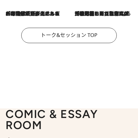
2026.8.3
「今後値上げがあるとすれば…」「リスクがあるのは今年の冬」エネルギー専門家が語る、ホルムズ海峡封鎖が家庭にもたらす“ある心配”
2026.8.3
「住宅建てられない…」「サーチャージ料の高値が続いている」ホルムズ海峡封鎖による影響はいつまで続く？《エネルギー専門家に聞く“どうなる日本の暮らし”》
トーク&セッション TOP
COMIC & ESSAY
ROOM