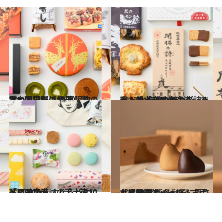
2023.4.27
「大阪国際（伊丹）空港」で見つける 京阪神のおいしいもの10選
旅＆お出かけ
2023.4.25
大人気「新千歳空港」で選ぶ 北海道の魅力が詰まった手土産10品
旅＆お出かけ
2023.4.26
「羽田空港」の手土産10選 乙女心くすぐるパケにメロメロ
旅＆お出かけ
2020.5.30
「福岡空港」ばりうま手土産10選 博多っ子に愛される最新スイーツ
グルメ