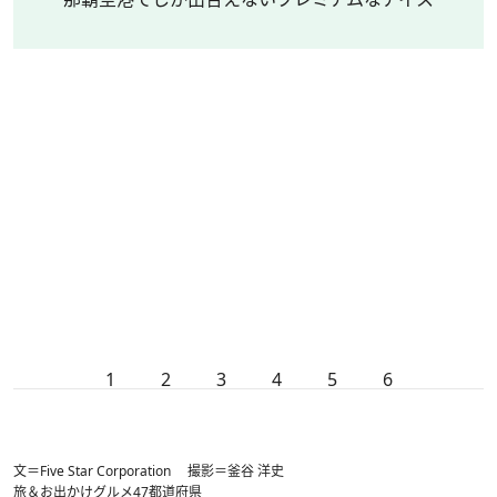
1
2
3
4
5
6
文＝Five Star Corporation 撮影＝釜谷 洋史
旅＆お出かけ
グルメ
47都道府県