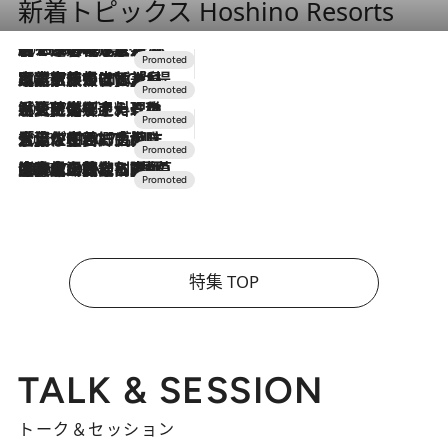
新着トピックス Hoshino Resorts
2026.8.7
【トンボの足水浴】ヒノキの香りに包まれて涼感マックス！約13℃の湧水かけ流しを避暑地「星野温泉 トンボの湯」で体験
2026.7.31
【ホテル帰省】という選択肢をOMOが提案。家族とほどよい距離を保つには「昼は実家、夜は気兼ねなくホテルで！」
2026.7.24
【夏限定ディナーコース】旬を迎える稚鮎や花ズッキーニなどをイタリア・トスカーナの郷土料理の手法で満喫！
2026.7.17
「土佐和ハーブかき氷」がOMO7高知に登場！生姜、山椒、大葉など目にも舌にも涼を呼ぶ郷土の味
2026.7.10
NEW OPEN！【界 草津】名湯の地に誕生。趣の異なる2種の温泉と上州ならではの会席・蕎麦割烹など美食を味わう究極の癒やし旅
特集 TOP
TALK & SESSION
トーク＆セッション