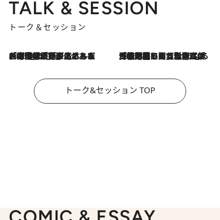
TALK & SESSION
トーク＆セッション
2026.8.3
「今後値上げがあるとすれば…」「リスクがあるのは今年の冬」エネルギー専門家が語る、ホルムズ海峡封鎖が家庭にもたらす“ある心配”
2026.8.3
「住宅建てられない…」「サーチャージ料の高値が続いている」ホルムズ海峡封鎖による影響はいつまで続く？《エネルギー専門家に聞く“どうなる日本の暮らし”》
トーク&セッション TOP
COMIC & ESSAY