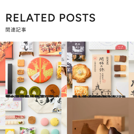
RELATED POSTS
関連記事
2023.4.27
「大阪国際（伊丹）空港」で見つける 京阪神のおいしいもの10選
旅＆お出かけ
2023.4.25
大人気「新千歳空港」で選ぶ 北海道の魅力が詰まった手土産10品
旅＆お出かけ