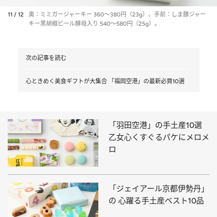
11 / 12
奥：ミミガージャーキー 360～380円（23g）、手前：しま豚ジャー
キー黒胡椒ビール酵母入り 540～580円（25g）。
次の記事を読む
心ときめく美食ギフトが大集合 「福岡空港」の最新必買10選
「羽田空港」の手土産10選
乙女心くすぐるパケにメロメ
ロ
「ジェイアール京都伊勢丹」
の 心躍る手土産ベスト10品