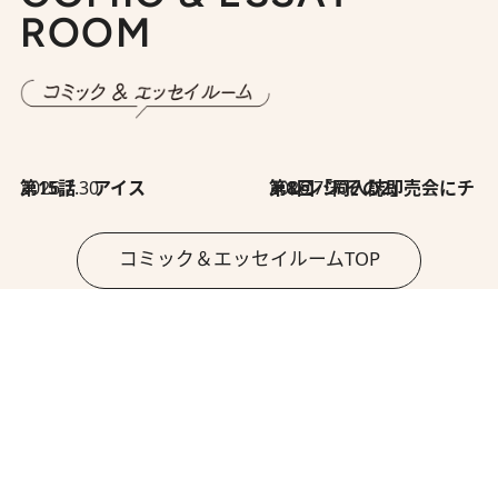
ROOM
2026.7.30
第15話 アイス
2026.7.30
第8回「同人誌即売会にチャレンジ その2」
コミック＆エッセイルームTOP