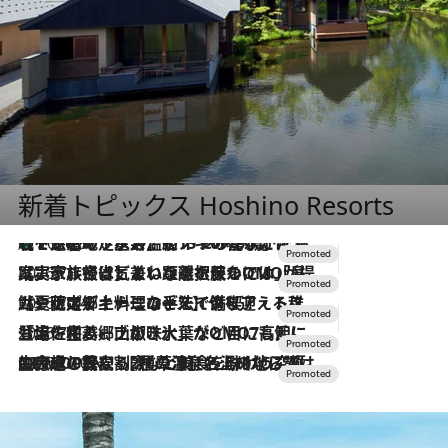
新着トピックス Hoshino Resorts
【トンボの足水浴】ヒノキの香りに包まれて涼感マックス！約13℃の湧水かけ流しを避暑地「星野温泉 トンボの湯」で体験
2026.8.7
2026.7.31
【ホテル帰省】という選択肢をOMOが提案。家族とほどよい距離を保つには「昼は実家、夜は気兼ねなくホテルで！」
2026.7.24
【夏限定ディナーコース】旬を迎える稚鮎や花ズッキーニなどをイタリア・トスカーナの郷土料理の手法で満喫！
2026.7.17
「土佐和ハーブかき氷」がOMO7高知に登場！生姜、山椒、大葉など目にも舌にも涼を呼ぶ郷土の味
2026.7.10
NEW OPEN！【界 草津】名湯の地に誕生。趣の異なる2種の温泉と上州ならではの会席・蕎麦割烹など美食を味わう究極の癒やし旅