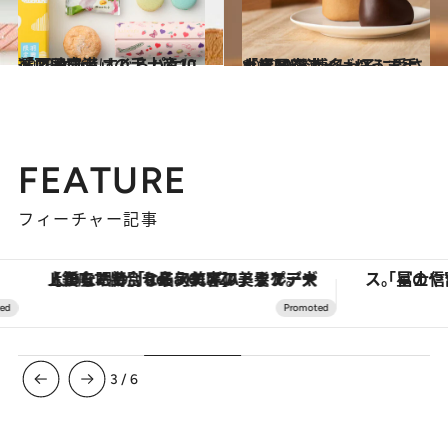
2023.4.26
「羽田空港」の手土産10選 乙女心くすぐるパケにメロメロ
旅＆お出かけ
2020.5.30
「福岡空港」ばりうま手土産10選 博多っ子に愛される最新スイーツ
グルメ
FEATURE
フィーチャー記事
【銀座で出合う最旬美容】美髪ケアや上質な眠り…セルフケアのアップデートから、特別な名入れギフトまで。大人のための「ReFa GINZA」クルーズ
3
/
6