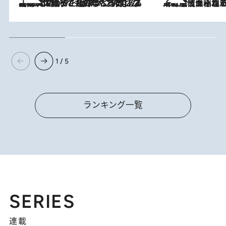
2026.8.5
【阿川佐和子さんの年とる力】なぜ70代で始めた趣味は“こんなに楽しい”のか？ ピアノ、俳句…スランプに陥っても続けられる“ある秘訣”とは
2026.8.5
下町風情あふれる台北屈指の人気エリア・大稲埕でセンスのいい台湾土産《ヴィン
1 / 5
ランキング一覧
SERIES
連載