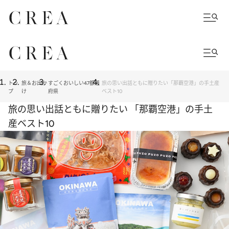
トッ
旅＆お出か
すごくおいしい47都道
旅の思い出話ともに贈りたい「那覇空港」の手土産
プ
け
府県
ベスト10
旅の思い出話ともに贈りたい 「那覇空港」の手土
産ベスト10