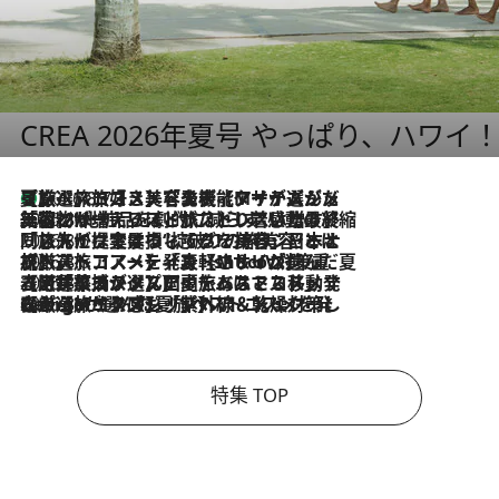
CREA 2026年夏号 やっぱり、ハワイ
【厳選旅コスメ】「多機能アイテムがメイン！」旅好き美容エディターが選んだ夏旅ベストコスメを発表【Mサイズジップ】
2026.8.7
2026.8.6
「荷物が増えるほど旅ストレスは増す」美容ジャーナリストがたどり着いた最終結論。“化粧品を劇的に減らす”感動の凝縮美容とは
2026.8.6
「旅先には金髪ウィッグを持参」日本と同じメイクでは損してる!? 美容ジャーナリストが提案する“掟破りの旅美容”とは
2026.8.6
【厳選旅コスメ】「身軽さ＆UV対策重視！」ヘアアーティストshucoが選んだ夏旅ベストコスメを発表【Mサイズジップ】
2026.8.5
【厳選旅コスメ】国内をあちこち移動する河井菜摘が選んだ夏旅ベストコスメ発表！「リラックスアイテムはマスト」【Mサイズジップ】
2026.8.4
【厳選旅コスメ】「紫外線＆乾燥対策しながらメイク感も！」ヘア＆メイクGeorgeが選んだ夏旅ベストコスメを発表！【Mサイズジップ】
特集 TOP