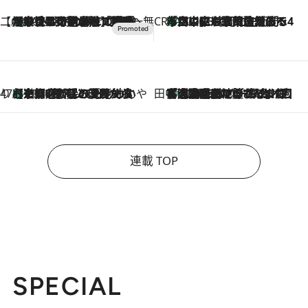
【CREA×星野リゾート】唯一無二。癒しと発見が待つ場所へ
【トンボの足水浴】ヒノキの香りに包まれて涼感マックス！約13℃の湧水かけ流しを避暑地「星野温泉 トンボの湯」で体験
2026.8.7
CREA'S CHOICE
「立川にも歌舞伎があるんだよ」 片岡仁左衛門・市川中車ら豪華座組みで4年目の立川立飛歌舞伎へ
2026.8.7
47都道府県の手みやげ ひんやりスイーツで夏を満喫
【京都府】この夏絶対食べたい 冷やしておいしいおやつ3選 ひと口目から心を掴む新緑のテリーヌ
2026.8.7
田中稲の勝手に再ブーム
「湘南乃風に憧れて」観客大盛上がりの“タオル回し”に、ラッパー顔負けの高速歌唱まで…さだまさし（74）のアグレッシブすぎる現在地
2026.8.7
連載 TOP
SPECIAL