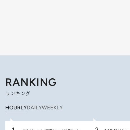
RANKING
ランキング
HOURLY
DAILY
WEEKLY