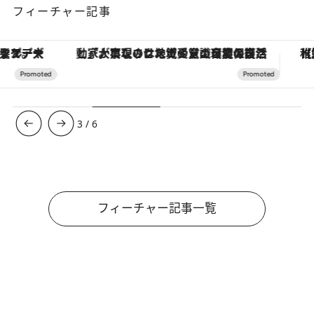
フィーチャー記事
「大事なのは地域の意識を変えること」。ロレックス賞受賞の自然保護活動家が実現させたナイジェリアの自然環境の復活
【夏限定ディナーコース】旬を迎
3
/
6
フィーチャー記事一覧