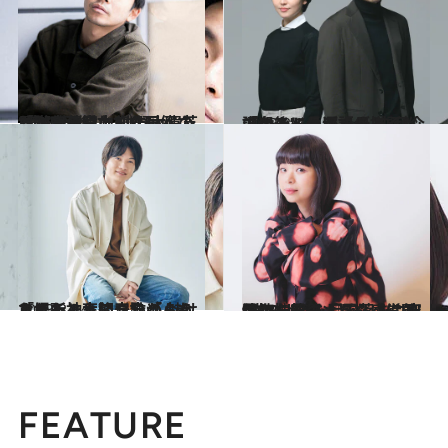
2023.3.28
“演劇怪獣”たちに圧倒されながら―。 仲野太賀「脚本と心中したい」 芝居と宮藤官九郎作品へのあふれる愛
カルチャー
2023.3.24
「老後について母と話している」長澤まさみ、松山ケンイチが語る 映画『ロストケア』が描く“介護殺人”
カルチャー
2023.3.24
「ほんとうに奇跡のような場所！」朝ドラ「らんまん」神木隆之介が 魅せられた、高知ってどんなところ？
カルチャー
2023.3.13
“猫のような目をした”風俗嬢を熱演 『零落』に出演した趣里「ちふゆは 空間の一部のような感覚的な女性」
カルチャー
FEATURE