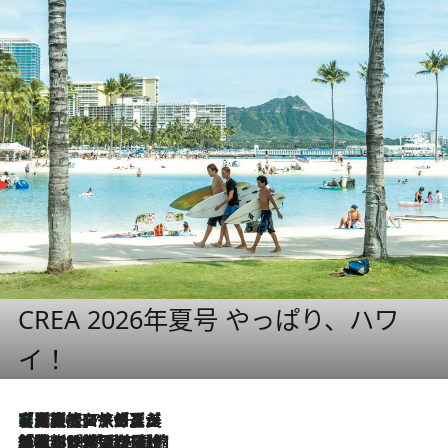
CREA 2026年夏号 やっぱり、ハワ
イ！
【厳選旅コスメ】「多機能アイテムがメイン！」旅好き美容エディターが選んだ夏旅ベストコスメを発表【Mサイズジップ】
2026.8.7
2026.8.6
「荷物が増えるほど旅ストレスは増す」美容ジャーナリストがたどり着いた最終結論。“化粧品を劇的に減らす”感動の凝縮美容とは