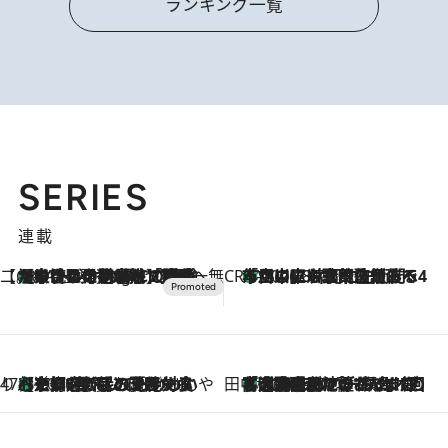
ランキング一覧
SERIES
連載
【CREA×星野リゾート】唯一無二。癒しと発見が待つ場所へ
【トンボの足水浴】ヒノキの香りに包まれて涼感マックス！約13℃の湧水かけ流しを避暑地「星野温泉 トンボの湯」で体験
11 Hours Ago
CREA'S CHOICE
「立川にも歌舞伎があるんだよ」 片岡仁左衛門・市川中車ら豪華座組みで4年目の立川立飛歌舞伎へ
2026.8.7
47都道府県の手みやげ ひんやりスイーツで夏を満喫
【京都府】この夏絶対食べたい 冷やしておいしいおやつ3選 ひと口目から心を掴む新緑のテリーヌ
2026.8.7
田中稲の勝手に再ブーム
「湘南乃風に憧れて」観客大盛上がりの“タオル回し”に、ラッパー顔負けの高速歌唱まで…さだまさし（74）のアグレッシブすぎる現在地
2026.8.7