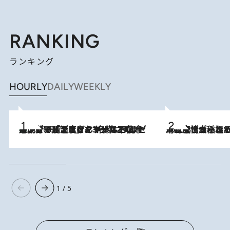
RANKING
ランキング
HOURLY
DAILY
WEEKLY
メントールやエタノールは不使用。ピジョンより、マイルドな冷感成分で肌温度をマイナス3℃まで下げる「ごきげんクール ひんやりアクアミスト」を3名様にプレゼント
2026.8.7
2026.8.5
下町風情あふれる台北屈指の人気エリア・大稲埕でセンスのいい台湾土産《ヴィン
1 / 5