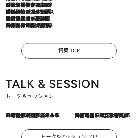
2026.8.6
「旅先には金髪ウィッグを持参」日本と同じメイクでは損してる!? 美容ジャーナリストが提案する“掟破りの旅美容”とは
2026.8.6
【厳選旅コスメ】「身軽さ＆UV対策重視！」ヘアアーティストshucoが選んだ夏旅ベストコスメを発表【Mサイズジップ】
2026.8.5
【厳選旅コスメ】国内をあちこち移動する河井菜摘が選んだ夏旅ベストコスメ発表！「リラックスアイテムはマスト」【Mサイズジップ】
2026.8.4
【厳選旅コスメ】「紫外線＆乾燥対策しながらメイク感も！」ヘア＆メイクGeorgeが選んだ夏旅ベストコスメを発表！【Mサイズジップ】
特集 TOP
TALK & SESSION
トーク＆セッション
2026.8.3
「今後値上げがあるとすれば…」「リスクがあるのは今年の冬」エネルギー専門家が語る、ホルムズ海峡封鎖が家庭にもたらす“ある心配”
2026.8.3
「住宅建てられない…」「サーチャージ料の高値が続いている」ホルムズ海峡封鎖による影響はいつまで続く？《エネルギー専門家に聞く“どうなる日本の暮らし”》
トーク&セッション TOP