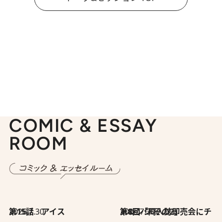
COMIC & ESSAY
ROOM
2026.7.30
第15話 アイス
2026.7.30
第8回「同人誌即売会にチャレンジ その2」