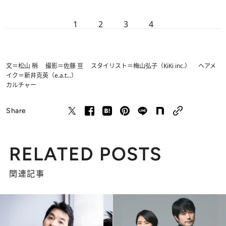
1
2
3
4
文＝松山 梢 撮影＝佐藤 亘 スタイリスト＝梅山弘子（KiKi inc.） ヘアメ
イク＝新井克英（e.a.t...）
カルチャー
Share
RELATED POSTS
関連記事