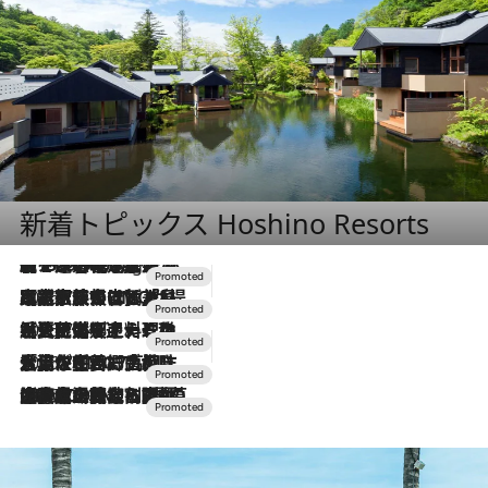
新着トピックス Hoshino Resorts
【トンボの足水浴】ヒノキの香りに包まれて涼感マックス！約13℃の湧水かけ流しを避暑地「星野温泉 トンボの湯」で体験
11 Hours Ago
2026.7.31
【ホテル帰省】という選択肢をOMOが提案。家族とほどよい距離を保つには「昼は実家、夜は気兼ねなくホテルで！」
2026.7.24
【夏限定ディナーコース】旬を迎える稚鮎や花ズッキーニなどをイタリア・トスカーナの郷土料理の手法で満喫！
2026.7.17
「土佐和ハーブかき氷」がOMO7高知に登場！生姜、山椒、大葉など目にも舌にも涼を呼ぶ郷土の味
2026.7.10
NEW OPEN！【界 草津】名湯の地に誕生。趣の異なる2種の温泉と上州ならではの会席・蕎麦割烹など美食を味わう究極の癒やし旅