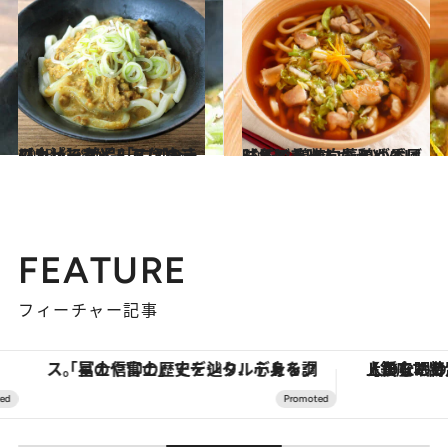
2023.1.28
【カレーうどんアレンジレシピ】 絶品「エノキーマカレーうどん」 えのきの出汁でマイルドな味に！
グルメ
2023.2.12
【冬のあったかうどんレシピ】 鶏と白菜のゆず風味うどん 焼いた鶏が香ばしくて美味！
グルメ
FEATURE
フィーチャー記事
「星のや富士」でデジタルデトックス。冨士信仰の歴史を辿り、心身を調える。
【銀座で出合う最旬美容】美髪ケアや上質な眠