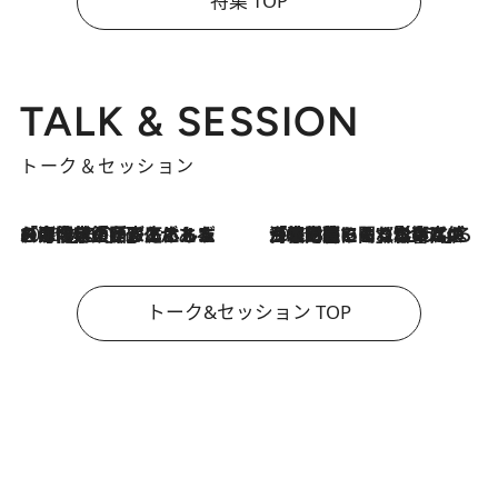
特集 TOP
TALK & SESSION
トーク＆セッション
2026.8.3
「今後値上げがあるとすれば…」「リスクがあるのは今年の冬」エネルギー専門家が語る、ホルムズ海峡封鎖が家庭にもたらす“ある心配”
2026.8.3
「住宅建てられない…」「サーチャージ料の高値が続いている」ホルムズ海峡封鎖による影響はいつまで続く？《エネルギー専門家に聞く“どうなる日本の暮らし”》
トーク&セッション TOP