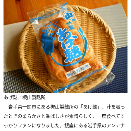
あげ麩／槻山製麩所
岩手県一関市にある槻山製麩所の「あげ麩」、汁を吸っ
たときの柔らかさと香ばしさが素晴らしく、一度食べてす
っかりファンになりました。銀座にある岩手県のアンテナ