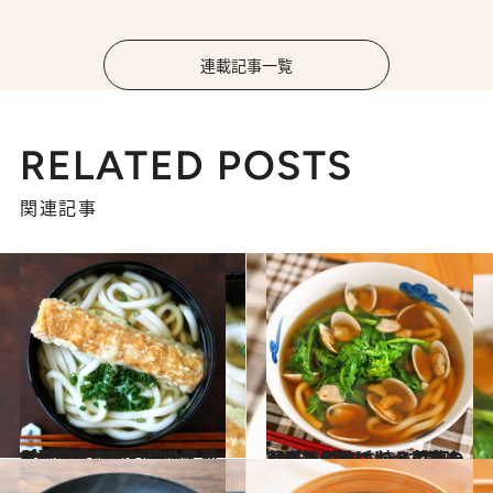
連載記事一覧
RELATED POSTS
関連記事
2023.2.21
【兵庫県のお土産レシピ】 “あごちくわ”の天ぷらのっけうどん 長めに茹でた柔らかうどんに合う！
グルメ
2023.2.18
【春を先取り！ うどんレシピ】 「あさりと菜花のっけうどん」 焼き付けた菜の花が香ばしくて美味
グルメ