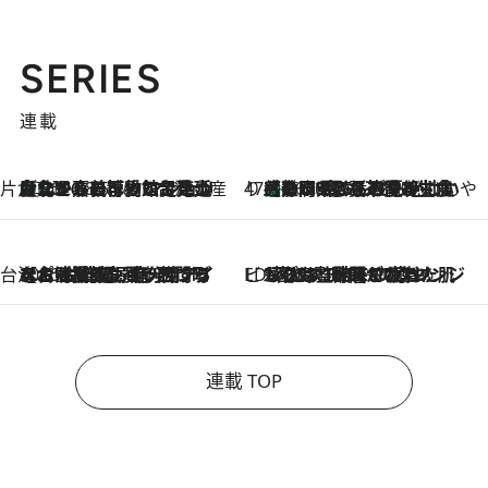
SERIES
連載
片倉真理のときめく台湾土産
台北からちょっと足を延ばして嘉義へ！ マジョリカタイルの博物館で見つけたレトロ可愛い台湾土産
2026.8.5
47都道府県の手みやげ ひんやりスイーツで夏を満喫
【静岡県】この夏絶対食べたい 冷やしておいしいおやつ3選 お茶香る生食感のふるふるゼリー
2026.8.5
台湾ぶらぶら食べ歩き
2026.8.4
【台湾夏旅】買い物するなら“台湾の原宿”西門町へ！ お土産も自分用アイテムも揃うショッピングスポット8選
ビューティいいもの集め EDITORS' BEST
2026.8.3
“落とす”時間が“癒やし”に。THREEのクレンジングは、酷暑で疲れた肌も心も整えてくれる！
連載 TOP