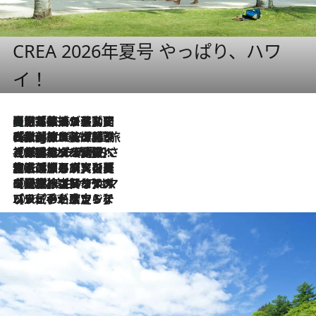
CREA 2026年夏号 やっぱり、ハワ
イ！
【厳選旅コスメ】国内をあちこち移動する河井菜摘が選んだ夏旅ベストコスメ発表！「リラックスアイテムはマスト」【Mサイズジップ】
2026.8.5
2026.8.4
【厳選旅コスメ】「紫外線＆乾燥対策しながらメイク感も！」ヘア＆メイクGeorgeが選んだ夏旅ベストコスメを発表！【Mサイズジップ】
2026.8.3
【厳選旅コスメ】「保湿もタイパ重視！」“サウナ好き”タレント清水みさとが愛用する夏旅ベストコスメを発表！【Mサイズジップ】
2026.8.2
【厳選旅コスメ】美容家・瀬戸麻実の夏旅ベストコスメを発表！「ストレスなく使えるクレンジング＆洗顔は必須」【Mサイズジップ】
2026.8.1
【厳選旅コスメ】「UV＆美白ケアはマスト！」フリーアナウンサー宇賀なつみの夏旅ベストコスメを発表！【Mサイズジップ】
2026.7.23
【リピート確定！】ハワイの名店ランチプレートとサンドイッチ、手が止まらない人気ドーナツ