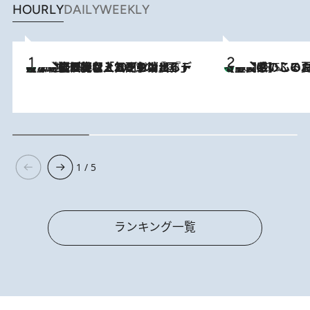
HOURLY
DAILY
WEEKLY
【なぜ吉沢亮は「気配を消せる」のか？】興行収入208億の『国宝』を経て挑むミュージカル『ディア・エヴァン・ハンセン』。トップ俳優が舞台上でさらけ出した“孤独”とは
2026.8.5
【静岡県】この夏絶対食べたい 冷やしておいしいおやつ3選
2026.8.5
1 / 5
ランキング一覧