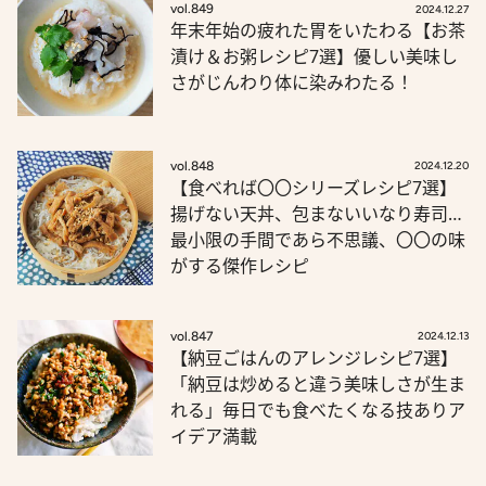
vol.849
2024.12.27
年末年始の疲れた胃をいたわる【お茶
漬け＆お粥レシピ7選】優しい美味し
さがじんわり体に染みわたる！
vol.848
2024.12.20
【食べれば〇〇シリーズレシピ7選】
揚げない天丼、包まないいなり寿司…
最小限の手間であら不思議、〇〇の味
がする傑作レシピ
vol.847
2024.12.13
【納豆ごはんのアレンジレシピ7選】
「納豆は炒めると違う美味しさが生ま
れる」毎日でも食べたくなる技ありア
イデア満載