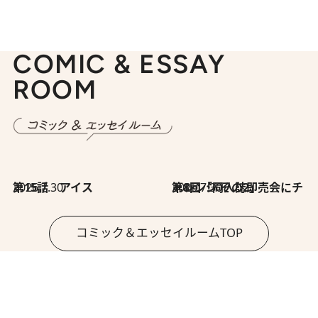
COMIC & ESSAY
ROOM
2026.7.30
第15話 アイス
2026.7.30
第8回「同人誌即売会にチャレンジ その2」
コミック＆エッセイルームTOP