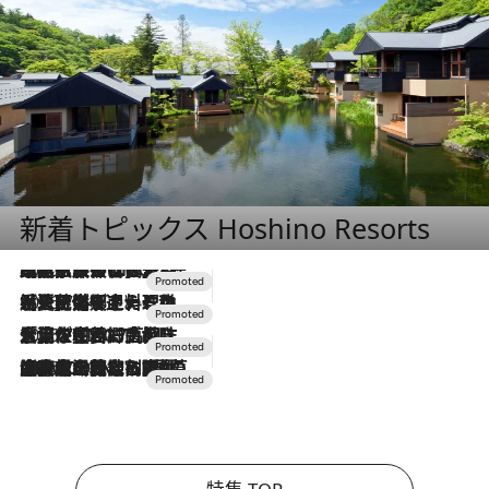
新着トピックス Hoshino Resorts
2026.7.31
【ホテル帰省】という選択肢をOMOが提案。家族とほどよい距離を保つには「昼は実家、夜は気兼ねなくホテルで！」
2026.7.24
【夏限定ディナーコース】旬を迎える稚鮎や花ズッキーニなどをイタリア・トスカーナの郷土料理の手法で満喫！
2026.7.17
「土佐和ハーブかき氷」がOMO7高知に登場！生姜、山椒、大葉など目にも舌にも涼を呼ぶ郷土の味
2026.7.10
NEW OPEN！【界 草津】名湯の地に誕生。趣の異なる2種の温泉と上州ならではの会席・蕎麦割烹など美食を味わう究極の癒やし旅