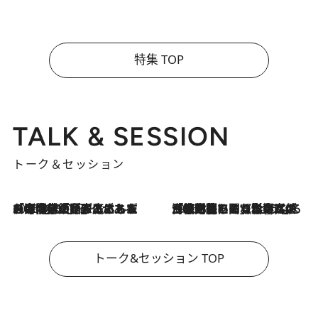
特集 TOP
TALK & SESSION
トーク＆セッション
2026.8.3
「今後値上げがあるとすれば…」「リスクがあるのは今年の冬」エネルギー専門家が語る、ホルムズ海峡封鎖が家庭にもたらす“ある心配”
2026.8.3
「住宅建てられない…」「サーチャージ料の高値が続いている」ホルムズ海峡封鎖による影響はいつまで続く？《エネルギー専門家に聞く“どうなる日本の暮らし”》
トーク&セッション TOP