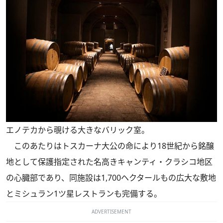
エノテカから覗ける大きなバリック室。
このあたりはトスカーナ大公の命により18世紀から銘醸
地として保護指定された名高きキャンティ・クラシコ地区
の心臓部であり、同施設は1,700ヘクタールもの広大な敷地
とミシュラン1ツ星レストランも完備する。
ADVERTISEMENT