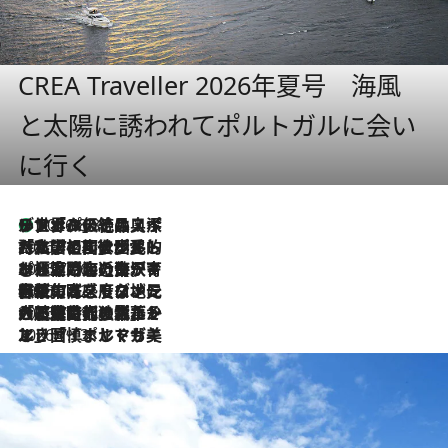
CREA Traveller 2026年夏号 海風
と太陽に誘われてポルトガルに会い
に行く
リスボンの絶品スイーツ「パステル・デ・ナタ」とは？ポルトガル伝統の奥深い世界へ
2026.8.8
2026.7.27
「私の祖国はポルトガル語です」国民的詩人フェルナンド・ペソアと、彼が愛した文学の街を歩く
2026.7.26
ポルトガル近海が育む極上の海の幸。キリリと冷えた白ワインと愉しむ、シーフード専門店の贅沢
2026.7.22
伝統の味をモダンに昇華。高感度な地元客が集う、リスボンの最旬ガストロノミー
2026.7.21
大航海時代の栄華から、震災、独裁、そして革命へ。ポルトガル・首都リスボンの石畳に刻まれた「歴史の光と影」
2026.7.13
エッセイ・ヤマザキマリ「慎ましくも美しき国 ポルトガル」