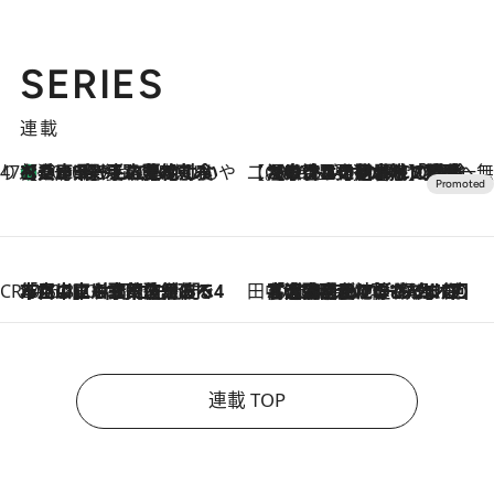
SERIES
連載
47都道府県の手みやげ ひんやりスイーツで夏を満喫
【兵庫県】この夏絶対食べたい 冷やしておいしいおやつ3選 淡路島の恵みをジェラートに集約
2026.8.8
【CREA×星野リゾート】唯一無二。癒しと発見が待つ場所へ
2026.8.7
【トンボの足水浴】ヒノキの香りに包まれて涼感マックス！約13℃の湧水かけ流しを避暑地「星野温泉 トンボの湯」で体験
CREA'S CHOICE
2026.8.7
「立川にも歌舞伎があるんだよ」 片岡仁左衛門・市川中車ら豪華座組みで4年目の立川立飛歌舞伎へ
田中稲の勝手に再ブーム
2026.8.7
「湘南乃風に憧れて」観客大盛上がりの“タオル回し”に、ラッパー顔負けの高速歌唱まで…さだまさし（74）のアグレッシブすぎる現在地
連載 TOP