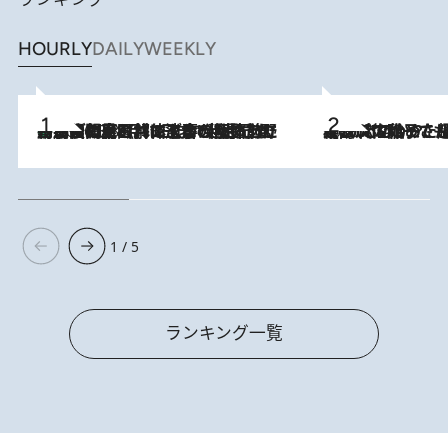
HOURLY
DAILY
WEEKLY
「最後に見られてよかった」上野動物園の東園パンダ舎が解体前に特別公開。8月16日まで延長されたパネル展と共に辿る“半世紀”のパンダ飼育《解体工事の図面あり》
2026.8.8
2026.8.5
【阿川佐和子さんの年とる力】なぜ70代で始めた趣味は“こんなに楽しい”のか？ ピアノ、俳句…スランプに陥っても続けられる“ある秘訣”とは
1 / 5
ランキング一覧