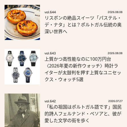
vol.644
2026.08.08
リスボンの絶品スイーツ「パステル・
デ・ナタ」とは？ポルトガル伝統の奥
深い世界へ
vol.643
2026.08.08
上質かつ高性能なのに100万円台
〈2026年夏の新作ウォッチ〉時計ラ
イターが太鼓判を押す上質なユニセッ
クス・ウォッチ5選
vol.642
2026.07.27
「私の祖国はポルトガル語です」国民
的詩人フェルナンド・ペソアと、彼が
愛した文学の街を歩く