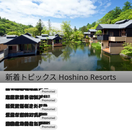
新着トピックス Hoshino Resorts
2026.8.7
【トンボの足水浴】ヒノキの香りに包まれて涼感マックス！約13℃の湧水かけ流しを避暑地「星野温泉 トンボの湯」で体験
2026.7.31
【ホテル帰省】という選択肢をOMOが提案。家族とほどよい距離を保つには「昼は実家、夜は気兼ねなくホテルで！」
2026.7.24
【夏限定ディナーコース】旬を迎える稚鮎や花ズッキーニなどをイタリア・トスカーナの郷土料理の手法で満喫！
2026.7.17
「土佐和ハーブかき氷」がOMO7高知に登場！生姜、山椒、大葉など目にも舌にも涼を呼ぶ郷土の味
2026.7.10
NEW OPEN！【界 草津】名湯の地に誕生。趣の異なる2種の温泉と上州ならではの会席・蕎麦割烹など美食を味わう究極の癒やし旅