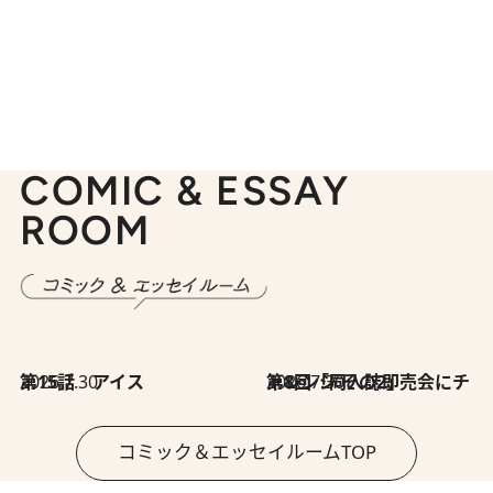
COMIC & ESSAY
ROOM
2026.7.30
第15話 アイス
2026.7.30
第8回「同人誌即売会にチャレンジ その2」
コミック＆エッセイルームTOP