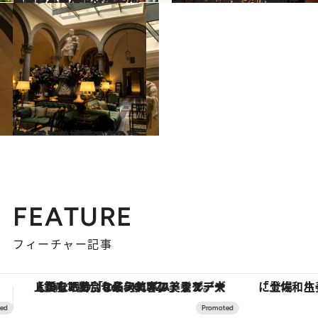
2022.11.12
美を極めた街・フィレンツェを一望 歴史とモダンが融合する進化系ホテル 【今、イタリアに行くなら】
旅＆お出かけ
2022.11.10
【花の都・フィレンツェ】 伝統を紡ぐ迎賓館ホテルで その奥深い歴史に浸る
旅＆お出かけ
2022.11.7
【まるで美術館のようなホテル】ルネサンスの芸術に溢れた 貴族の館へようこそ
旅＆お出かけ
FEATURE
フィーチャー記事
「土佐和ハーブかき氷」がOMO7高知に登場！生姜、山椒、大葉など目にも舌にも涼を呼ぶ郷土の味
ヴァシュロン・コンスタンタン