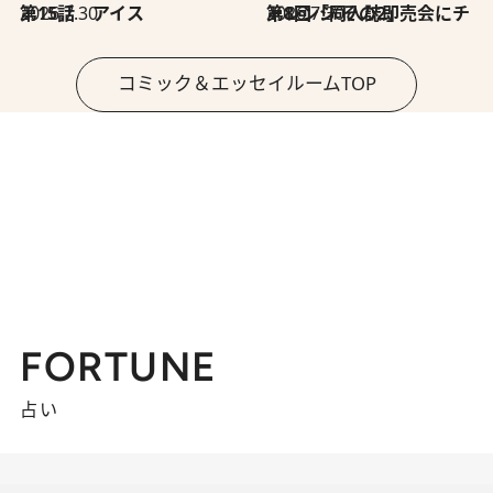
2026.7.30
第15話 アイス
2026.7.30
第8回「同人誌即売会にチャレンジ その2」
コミック＆エッセイルームTOP
FORTUNE
占い