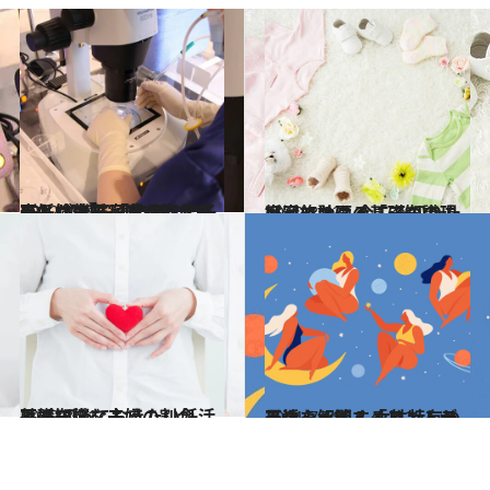
2022.10.11
不妊検査をしてくれない夫とは離婚 「今度こそ子どもがいる家庭を築きたい」 【卵子凍結のリアル #2】
ライフスタイル
2019.8.23
妊活における「三つの現実」とは？ 今こそ知りたい家族計画の基礎知識
ライフスタイル
2019.8.21
不妊に悩む夫婦の割合は？ 知っておきたい妊活基礎知識
ライフスタイル
2021.7.18
最近よく聞く「フェムテック」って？ 女性特有の不快を解消するヒントが
ビューティ＆ヘルス