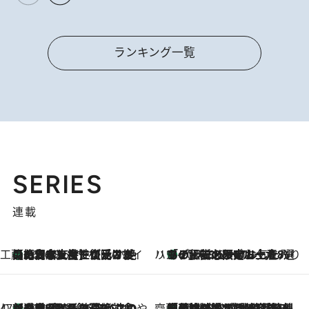
ランキング一覧
SERIES
連載
工藤まやのおもてなしハワイ
【ハワイ土産】ローカルの絶大な支持で復活！ 絶品の幻クッキー《元ファンの日本人女性が受け継いだ名店》
2026.8.6
ハワイ賢者 リサのお気に入りリスト
あの伝説の限定トートも！ リニューアルした「ディーン＆デルーカ ハワイ」で必須のお土産8選
2026.8.6
47都道府県の手みやげ ひんやりスイーツで夏を満喫
【三重県】この夏絶対食べたい 冷やしておいしいおやつ3選 お餅×アイスの新感覚スイーツ
2026.8.6
齋藤 薫 美容脳ルネサンス
「荷物が増えるほど旅ストレスは増す」美容ジャーナリストがたどり着いた最終結論。“化粧品を劇的に減らす”感動の凝縮美容とは
2026.8.6