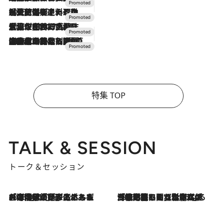
2026.7.24
【夏限定ディナーコース】旬を迎える稚鮎や花ズッキーニなどをイタリア・トスカーナの郷土料理の手法で満喫！
2026.7.17
「土佐和ハーブかき氷」がOMO7高知に登場！生姜、山椒、大葉など目にも舌にも涼を呼ぶ郷土の味
2026.7.10
NEW OPEN！【界 草津】名湯の地に誕生。趣の異なる2種の温泉と上州ならではの会席・蕎麦割烹など美食を味わう究極の癒やし旅
特集 TOP
TALK & SESSION
トーク＆セッション
2026.8.3
「今後値上げがあるとすれば…」「リスクがあるのは今年の冬」エネルギー専門家が語る、ホルムズ海峡封鎖が家庭にもたらす“ある心配”
2026.8.3
「住宅建てられない…」「サーチャージ料の高値が続いている」ホルムズ海峡封鎖による影響はいつまで続く？《エネルギー専門家に聞く“どうなる日本の暮らし”》