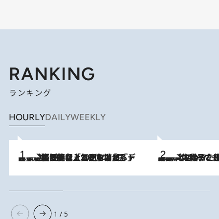
RANKING
ランキング
HOURLY
DAILY
WEEKLY
2026.8.5
【なぜ吉沢亮は「気配を消せる」のか？】興行収入208億の『国宝』を経て挑むミュージカル『ディア・エヴァン・ハンセン』。トップ俳優が舞台上でさらけ出した“孤独”とは
2026.8.5
【阿川佐和子さんの年とる力】なぜ70代で始めた趣味は“こんなに楽しい”のか？ ピアノ、俳句…スランプに陥っても続けられる“ある秘訣”とは
1 / 5