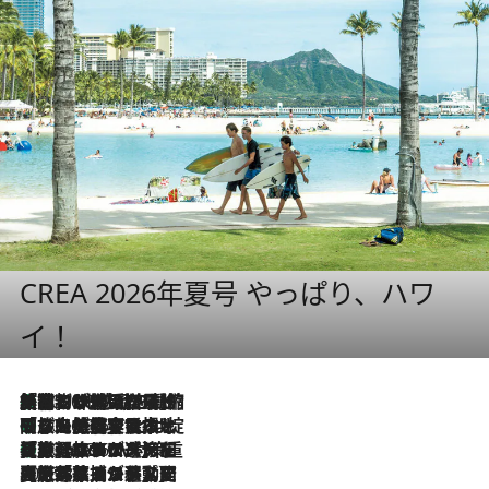
CREA 2026年夏号 やっぱり、ハワ
イ！
「荷物が増えるほど旅ストレスは増す」美容ジャーナリストがたどり着いた最終結論。“化粧品を劇的に減らす”感動の凝縮美容とは
2026.8.6
「旅先には金髪ウィッグを持参」日本と同じメイクでは損してる!? 美容ジャーナリストが提案する“掟破りの旅美容”とは
2026.8.6
【厳選旅コスメ】「身軽さ＆UV対策重視！」ヘアアーティストshucoが選んだ夏旅ベストコスメを発表【Mサイズジップ】
2026.8.6
2026.8.5
【厳選旅コスメ】国内をあちこち移動する河井菜摘が選んだ夏旅ベストコスメ発表！「リラックスアイテムはマスト」【Mサイズジップ】