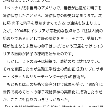
から拡まっていったようだ。
「ベトナム戦争当時のアメリカで、若者が出征前に精子を
凍結保存したことから、凍結保存の歴史は始まります。次
に胚(卵子に精子を受精させてできる)の凍結も始まりまし
たが、2004年にイタリアが宗教的な観点から『胚は人間の
始まりである』として胚の凍結を禁止。そこで、受精した
胚が禁止なら未受精の卵子はOKだという理屈をつけてイタ
リアの医師が卵子の凍結を始めたのです」
しかし、ヒトの卵子は繊細で、凍結の際に壊れやすい。
それを克服したのが生殖工学博士の桑山正成氏(リプロサポ
ートメディカルリサーチセンター所長)の技術だ。
もともとはこの技術で畜産分野で成果を挙げ、1999年に
世界で初めてヒトの卵子凍結保存の実用化に成功したのだ
が、ここにも偶然のいきさつがあった。