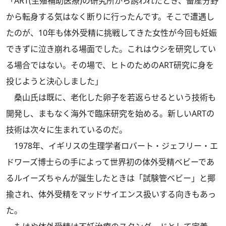
「ART(生殖補助医療)の研究所から誘われたとき、畜産分野
から転身する気はなく断りに行ったんです。そこで遭遇し
たのが、10年も体外受精に挑戦してきた女性が今回も妊娠
できずに泣き崩れる場面でした。これはウシを研究してい
る場合ではない。その場で、ヒトのためのART研究に身を
投じようと決心しました」
桑山氏は既に、老化した卵子を若返らせるという技術も
開発し、まもなく海外で臨床研究を始める。新しいARTの
技術は次々に生まれているのだ。
1978年、イギリスの生理学者ロバート・ジェフリー・エ
ドワーズ博士らの手によって世界初の体外受精ベビーであ
るルイーズちゃんが誕生したときは「試験管ベビー」と揶
揄され、体外受精をマッドサイエンス扱いする向きもあっ
た。