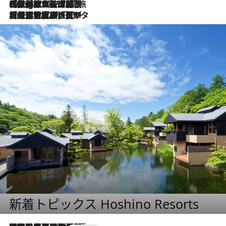
2026.8.4
【厳選旅コスメ】「紫外線＆乾燥対策しながらメイク感も！」ヘア＆メイクGeorgeが選んだ夏旅ベストコスメを発表！【Mサイズジップ】
2026.8.3
【厳選旅コスメ】「保湿もタイパ重視！」“サウナ好き”タレント清水みさとが愛用する夏旅ベストコスメを発表！【Mサイズジップ】
新着トピックス Hoshino Resorts
2026.7.31
【ホテル帰省】という選択肢をOMOが提案。家族とほどよい距離を保つには「昼は実家、夜は気兼ねなくホテルで！」