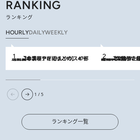
RANKING
ランキング
HOURLY
DAILY
WEEKLY
2026.8.5
【西日本エリアを総まとめ】 47都道府県の手みやげ ひんやりスイーツで夏を満喫
2026.8.5
【阿川佐和子さんの年とる力】なぜ70代で始めた趣味は“こんなに楽しい”のか？ ピアノ、俳句…スランプに陥っても続けられる“ある秘訣”とは
1 / 5
ランキング一覧