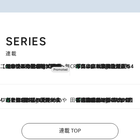
SERIES
連載
【CREA×星野リゾート】唯一無二。癒しと発見が待つ場所へ
【トンボの足水浴】ヒノキの香りに包まれて涼感マックス！約13℃の湧水かけ流しを避暑地「星野温泉 トンボの湯」で体験
16 Minutes Ago
CREA'S CHOICE
「立川にも歌舞伎があるんだよ」 片岡仁左衛門・市川中車ら豪華座組みで4年目の立川立飛歌舞伎へ
2 Hours Ago
47都道府県の手みやげ ひんやりスイーツで夏を満喫
【京都府】この夏絶対食べたい 冷やしておいしいおやつ3選 ひと口目から心を掴む新緑のテリーヌ
2 Hours Ago
田中稲の勝手に再ブーム
「湘南乃風に憧れて」観客大盛上がりの“タオル回し”に、ラッパー顔負けの高速歌唱まで…さだまさし（74）のアグレッシブすぎる現在地
7 Hours Ago
連載 TOP