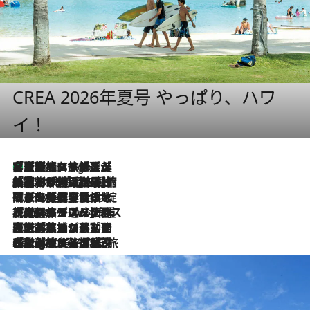
CREA 2026年夏号 やっぱり、ハワ
イ！
【厳選旅コスメ】「多機能アイテムがメイン！」旅好き美容エディターが選んだ夏旅ベストコスメを発表【Mサイズジップ】
2 Hours Ago
2026.8.6
「荷物が増えるほど旅ストレスは増す」美容ジャーナリストがたどり着いた最終結論。“化粧品を劇的に減らす”感動の凝縮美容とは
2026.8.6
「旅先には金髪ウィッグを持参」日本と同じメイクでは損してる!? 美容ジャーナリストが提案する“掟破りの旅美容”とは
2026.8.6
【厳選旅コスメ】「身軽さ＆UV対策重視！」ヘアアーティストshucoが選んだ夏旅ベストコスメを発表【Mサイズジップ】
2026.8.5
【厳選旅コスメ】国内をあちこち移動する河井菜摘が選んだ夏旅ベストコスメ発表！「リラックスアイテムはマスト」【Mサイズジップ】
2026.8.4
【厳選旅コスメ】「紫外線＆乾燥対策しながらメイク感も！」ヘア＆メイクGeorgeが選んだ夏旅ベストコスメを発表！【Mサイズジップ】