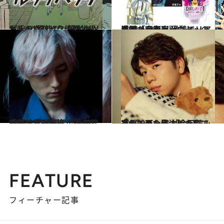
2021.7.23
『ルックバック』怪物級ヒットはなぜ？ 藤本タツキ氏の“異能”な作風
カルチャー
2021.1.29
鬼滅、呪術廻戦… ヒット漫画から考察 過酷でリアルな「令和ヒーロー」の系譜
カルチャー
2022.9.19
声優・増田俊樹が語る偏愛マンガ 「僕にとってマンガは食と一緒」 情熱に感動する3作
カルチャー
2022.9.7
声優・西山宏太朗を育てたマンガ８作 「今回読み返してまた号泣しました」
カルチャー
FEATURE
フィーチャー記事