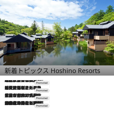
新着トピックス Hoshino Resorts
2026.7.31
【ホテル帰省】という選択肢をOMOが提案。家族とほどよい距離を保つには「昼は実家、夜は気兼ねなくホテルで！」
2026.7.24
【夏限定ディナーコース】旬を迎える稚鮎や花ズッキーニなどをイタリア・トスカーナの郷土料理の手法で満喫！
2026.7.17
「土佐和ハーブかき氷」がOMO7高知に登場！生姜、山椒、大葉など目にも舌にも涼を呼ぶ郷土の味
2026.7.10
NEW OPEN！【界 草津】名湯の地に誕生。趣の異なる2種の温泉と上州ならではの会席・蕎麦割烹など美食を味わう究極の癒やし旅