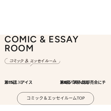
COMIC & ESSAY
ROOM
2026.7.30
第15話 アイス
2026.7.30
第8回「同人誌即売会にチャレンジ その2」
コミック＆エッセイルームTOP