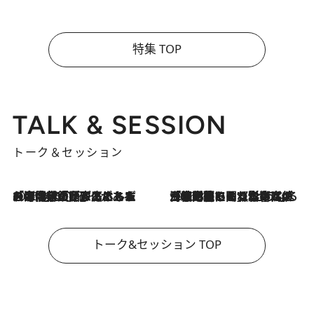
特集 TOP
TALK & SESSION
トーク＆セッション
2026.8.3
「今後値上げがあるとすれば…」「リスクがあるのは今年の冬」エネルギー専門家が語る、ホルムズ海峡封鎖が家庭にもたらす“ある心配”
2026.8.3
「住宅建てられない…」「サーチャージ料の高値が続いている」ホルムズ海峡封鎖による影響はいつまで続く？《エネルギー専門家に聞く“どうなる日本の暮らし”》
トーク&セッション TOP