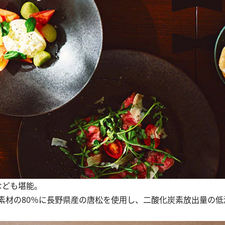
なども堪能。
材の80％に長野県産の唐松を使用し、二酸化炭素放出量の低