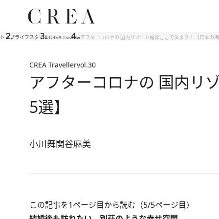
トップ
ライフスタイル
CREA Traveller
アフターコロナの 国内リゾート婚はここで決まり！ 【日本の
CREA Traveller
vol.30
アフターコロナの 国内リ
5選】
小川舞
関谷麻美
この記事を1ページ目から読む（5/5ページ目）
結婚後も訪れたい、別荘のような幸せ空間