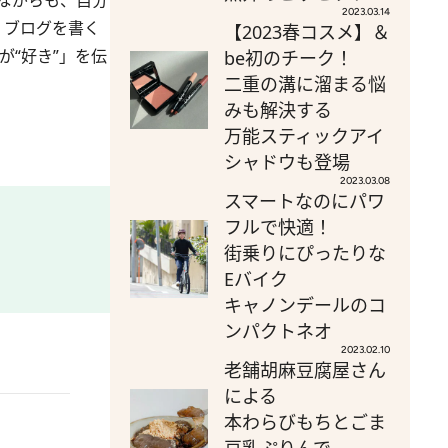
ながらも、自分
2023.03.14
、ブログを書く
【2023春コスメ】＆
が“好き”」を伝
be初のチーク！
二重の溝に溜まる悩
みも解決する
万能スティックアイ
シャドウも登場
2023.03.08
スマートなのにパワ
フルで快適！
街乗りにぴったりな
Eバイク
キャノンデールのコ
ンパクトネオ
2023.02.10
老舗胡麻豆腐屋さん
による
本わらびもちとごま