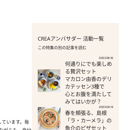
CREAアンバサダー 活動一覧
この特集の別の記事を読む
2023.06.16
何通りにでも楽しめ
る贅沢セット
マカロン由香のデリ
カテッセン3種で
心とお腹を満たして
みてはいかが？
2023.04.14
春を頬張る、島根
「ラ・カーメラ」の
躍しています。毎
魚介のピザセット