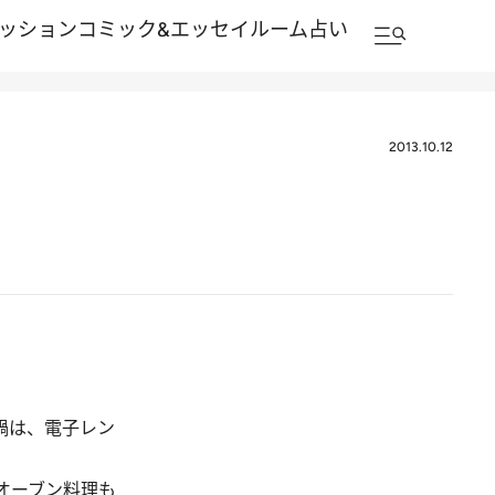
ッション
コミック&エッセイルーム
占い
2013.10.12
！
鍋は、電子レン
オーブン料理も