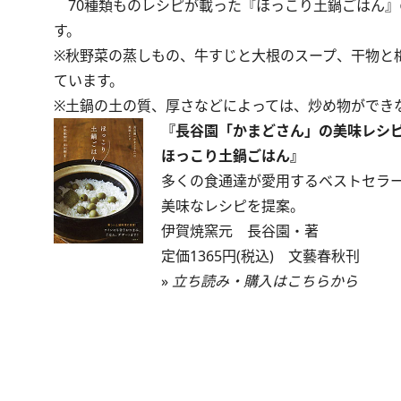
70種類ものレシピが載った『ほっこり土鍋ごはん』
す。
※秋野菜の蒸しもの、牛すじと大根のスープ、干物と
ています。
※土鍋の土の質、厚さなどによっては、炒め物ができ
『長谷園「かまどさん」の美味レシ
ほっこり土鍋ごはん』
多くの食通達が愛用するベストセラ
美味なレシピを提案。
伊賀焼窯元 長谷園・著
定価1365円(税込) 文藝春秋刊
»
立ち読み・購入はこちらから