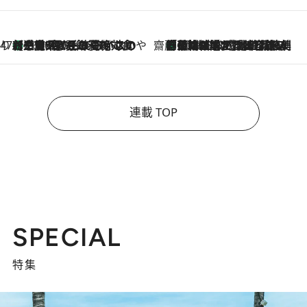
47都道府県の手みやげ ひんやりスイーツで夏を満喫
【三重県】この夏絶対食べたい 冷やしておいしいおやつ3選 お餅×アイスの新感覚スイーツ
2026.8.6
齋藤 薫 美容脳ルネサンス
「荷物が増えるほど旅ストレスは増す」美容ジャーナリストがたどり着いた最終結論。“化粧品を劇的に減らす”感動の凝縮美容とは
2026.8.6
連載 TOP
SPECIAL
特集