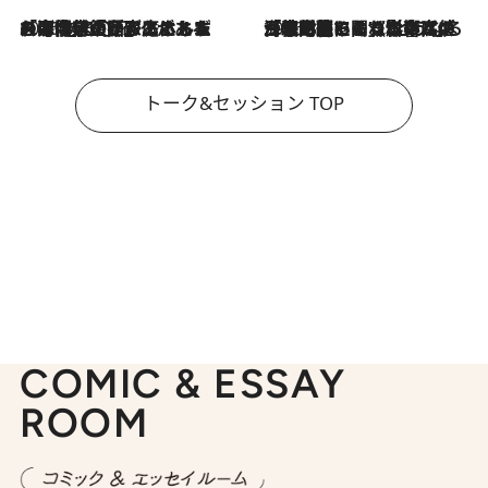
2026.8.3
「今後値上げがあるとすれば…」「リスクがあるのは今年の冬」エネルギー専門家が語る、ホルムズ海峡封鎖が家庭にもたらす“ある心配”
2026.8.3
「住宅建てられない…」「サーチャージ料の高値が続いている」ホルムズ海峡封鎖による影響はいつまで続く？《エネルギー専門家に聞く“どうなる日本の暮らし”》
トーク&セッション TOP
COMIC & ESSAY
ROOM