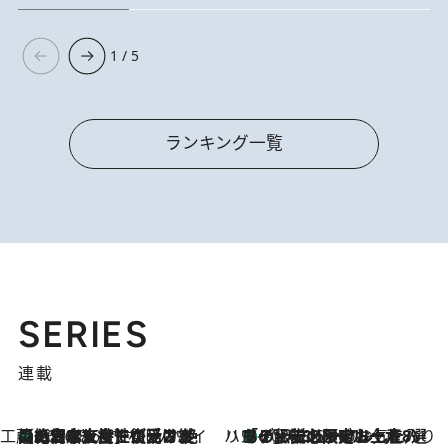
1 / 5
ランキング一覧
SERIES
連載
工藤まやのおもてなしハワイ
【ハワイ土産】ローカルの絶大な支持で復活！ 絶品の幻クッキー《元ファンの日本人女性が受け継いだ名店》
2026.8.6
ハワイ賢者 リサのお気に入りリスト
あの伝説の限定トートも！ リニューアルした「ディーン＆デルーカ ハワイ」で必須のお土産8選
2026.8.6