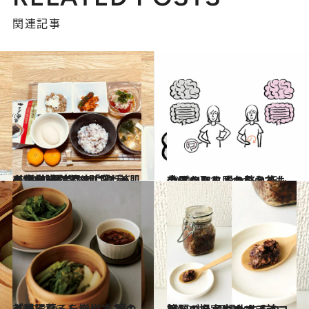
関連記事
2022.7.4
ドクターに学ぶ「腸活」の新常識 注目の“プレバイオティクス”とは？ 美肌を育む“医者の朝ごはん”も公開
ビューティ＆ヘルス
2021.4.11
今すぐ取り入れられるものばかり！ 1つからでも効果のある腸の整え術
ライフスタイル
2020.3.26
美腸になるレシピ③ 腸の「善玉菌」を増やすごはん
グルメ