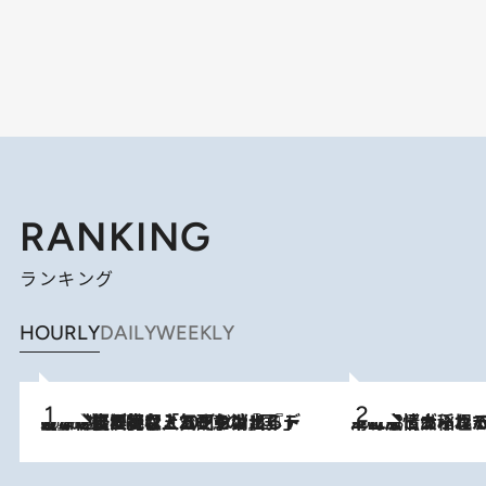
RANKING
ランキング
HOURLY
DAILY
WEEKLY
2026.8.5
【なぜ吉沢亮は「気配を消せる」のか？】興行収入208億の『国宝』を経て挑むミュージカル『ディア・エヴァン・ハンセン』。トップ俳優が舞台上でさらけ出した“孤独”とは
2026.8.5
下町風情あふれる台北屈指の人気エリア・大稲埕でセンスのいい台湾土産《ヴィン