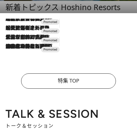
新着トピックス Hoshino Resorts
2026.7.31
【ホテル帰省】という選択肢をOMOが提案。家族とほどよい距離を保つには「昼は実家、夜は気兼ねなくホテルで！」
2026.7.24
【夏限定ディナーコース】旬を迎える稚鮎や花ズッキーニなどをイタリア・トスカーナの郷土料理の手法で満喫！
2026.7.17
「土佐和ハーブかき氷」がOMO7高知に登場！生姜、山椒、大葉など目にも舌にも涼を呼ぶ郷土の味
2026.7.10
NEW OPEN！【界 草津】名湯の地に誕生。趣の異なる2種の温泉と上州ならではの会席・蕎麦割烹など美食を味わう究極の癒やし旅
特集 TOP
TALK & SESSION
トーク＆セッション