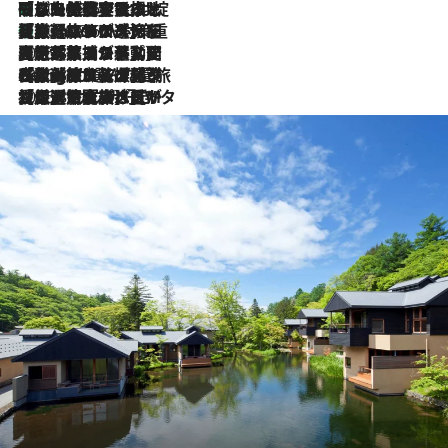
「旅先には金髪ウィッグを持参」日本と同じメイクでは損してる!? 美容ジャーナリストが提案する“掟破りの旅美容”とは
2026.8.6
【厳選旅コスメ】「身軽さ＆UV対策重視！」ヘアアーティストshucoが選んだ夏旅ベストコスメを発表【Mサイズジップ】
2026.8.6
2026.8.5
【厳選旅コスメ】国内をあちこち移動する河井菜摘が選んだ夏旅ベストコスメ発表！「リラックスアイテムはマスト」【Mサイズジップ】
2026.8.4
【厳選旅コスメ】「紫外線＆乾燥対策しながらメイク感も！」ヘア＆メイクGeorgeが選んだ夏旅ベストコスメを発表！【Mサイズジップ】
2026.8.3
【厳選旅コスメ】「保湿もタイパ重視！」“サウナ好き”タレント清水みさとが愛用する夏旅ベストコスメを発表！【Mサイズジップ】