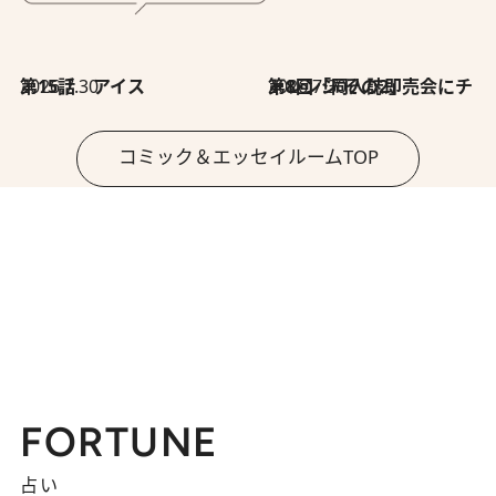
2026.7.30
第15話 アイス
2026.7.30
第8回「同人誌即売会にチャレンジ その2」
コミック＆エッセイルームTOP
FORTUNE
占い