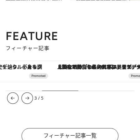
2022.4.3
話題のハイカカオチョコレートを 習慣化するコツ、ご提案します【前篇】
ビューティ＆ヘルス
FEATURE
フィーチャー記事
【銀座で出合う最旬美容】美髪ケアや上質な眠り…セルフケアのアップデートから、特別な名入れギフトまで。大人のための「ReFa GINZA」クルーズ
ヴァシュロン・コンスタンタン
3
/
5
フィーチャー記事一覧