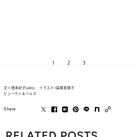
1
2
3
文＝増本紀子(alto) イラスト=森屋真偉子
ビューティ＆ヘルス
Share
RELATED POSTS