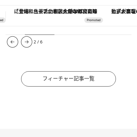
「大事なのは地域の意識を変えること」。ロレックス賞受賞の自然保護活動家が実現させたナイジェリアの自然環境の復活
【夏限定ディナーコース】旬を迎
3
/
6
フィーチャー記事一覧