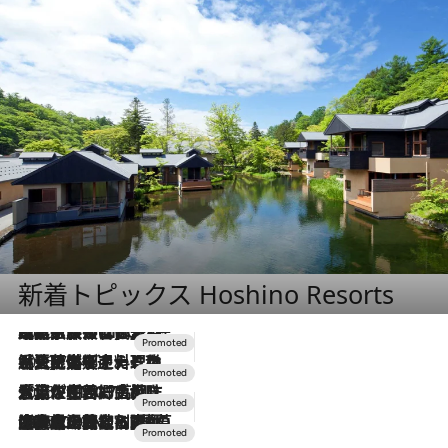
新着トピックス Hoshino Resorts
2026.7.31
【ホテル帰省】という選択肢をOMOが提案。家族とほどよい距離を保つには「昼は実家、夜は気兼ねなくホテルで！」
2026.7.24
【夏限定ディナーコース】旬を迎える稚鮎や花ズッキーニなどをイタリア・トスカーナの郷土料理の手法で満喫！
2026.7.17
「土佐和ハーブかき氷」がOMO7高知に登場！生姜、山椒、大葉など目にも舌にも涼を呼ぶ郷土の味
2026.7.10
NEW OPEN！【界 草津】名湯の地に誕生。趣の異なる2種の温泉と上州ならではの会席・蕎麦割烹など美食を味わう究極の癒やし旅