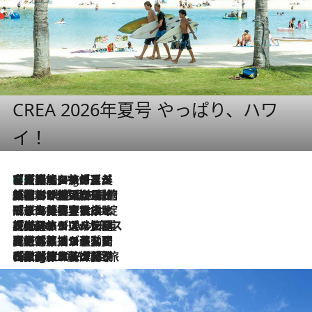
CREA 2026年夏号 やっぱり、ハワ
イ！
【厳選旅コスメ】「多機能アイテムがメイン！」旅好き美容エディターが選んだ夏旅ベストコスメを発表【Mサイズジップ】
1 Hour Ago
2026.8.6
「荷物が増えるほど旅ストレスは増す」美容ジャーナリストがたどり着いた最終結論。“化粧品を劇的に減らす”感動の凝縮美容とは
2026.8.6
「旅先には金髪ウィッグを持参」日本と同じメイクでは損してる!? 美容ジャーナリストが提案する“掟破りの旅美容”とは
2026.8.6
【厳選旅コスメ】「身軽さ＆UV対策重視！」ヘアアーティストshucoが選んだ夏旅ベストコスメを発表【Mサイズジップ】
2026.8.5
【厳選旅コスメ】国内をあちこち移動する河井菜摘が選んだ夏旅ベストコスメ発表！「リラックスアイテムはマスト」【Mサイズジップ】
2026.8.4
【厳選旅コスメ】「紫外線＆乾燥対策しながらメイク感も！」ヘア＆メイクGeorgeが選んだ夏旅ベストコスメを発表！【Mサイズジップ】