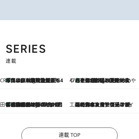
SERIES
連載
CREA'S CHOICE
「立川にも歌舞伎があるんだよ」 片岡仁左衛門・市川中車ら豪華座組みで4年目の立川立飛歌舞伎へ
1 Hour Ago
47都道府県の手みやげ ひんやりスイーツで夏を満喫
【京都府】この夏絶対食べたい 冷やしておいしいおやつ3選 ひと口目から心を掴む新緑のテリーヌ
1 Hour Ago
田中稲の勝手に再ブーム
「湘南乃風に憧れて」観客大盛上がりの“タオル回し”に、ラッパー顔負けの高速歌唱まで…さだまさし（74）のアグレッシブすぎる現在地
6 Hours Ago
工藤まやのおもてなしハワイ
2026.8.6
【ハワイ土産】ローカルの絶大な支持で復活！ 絶品の幻クッキー《元ファンの日本人女性が受け継いだ名店》
連載 TOP