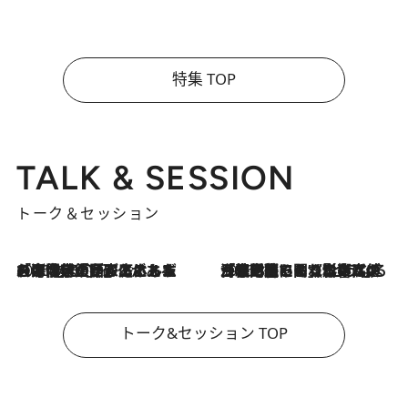
特集 TOP
TALK & SESSION
トーク＆セッション
2026.8.3
「今後値上げがあるとすれば…」「リスクがあるのは今年の冬」エネルギー専門家が語る、ホルムズ海峡封鎖が家庭にもたらす“ある心配”
2026.8.3
「住宅建てられない…」「サーチャージ料の高値が続いている」ホルムズ海峡封鎖による影響はいつまで続く？《エネルギー専門家に聞く“どうなる日本の暮らし”》
トーク&セッション TOP