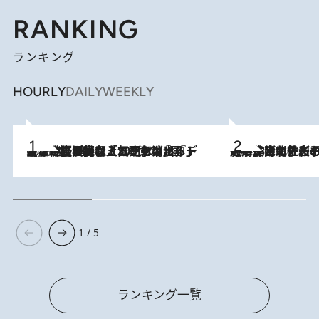
RANKING
ランキング
HOURLY
DAILY
WEEKLY
2026.8.5
【なぜ吉沢亮は「気配を消せる」のか？】興行収入208億の『国宝』を経て挑むミュージカル『ディア・エヴァン・ハンセン』。トップ俳優が舞台上でさらけ出した“孤独”とは
2026.8.3
《「文士の子ども被害者の会」発足！》阿川佐和子（72）が語る遠藤周作に北杜夫、劇作家・矢代静一の子どもたちの“文豪プライベート事件簿”
1 / 5
ランキング一覧