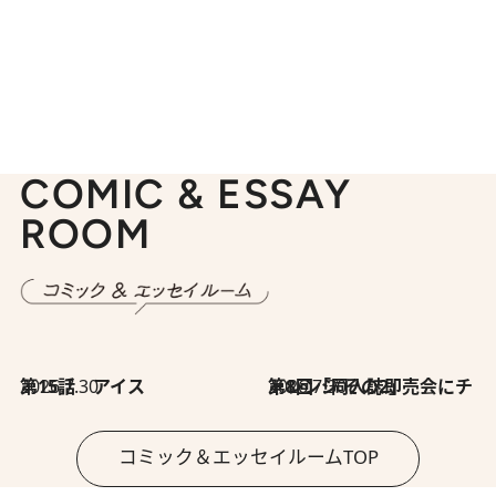
COMIC & ESSAY
ROOM
2026.7.30
第15話 アイス
2026.7.30
第8回「同人誌即売会にチャレンジ その2」
コミック＆エッセイルームTOP