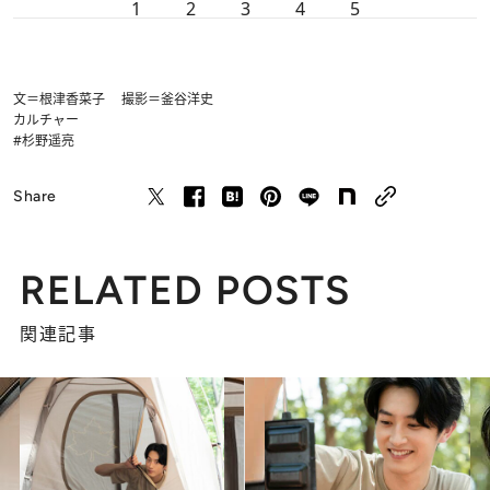
1
2
3
4
5
文＝根津香菜子 撮影＝釜谷洋史
カルチャー
#杉野遥亮
Share
RELATED POSTS
関連記事