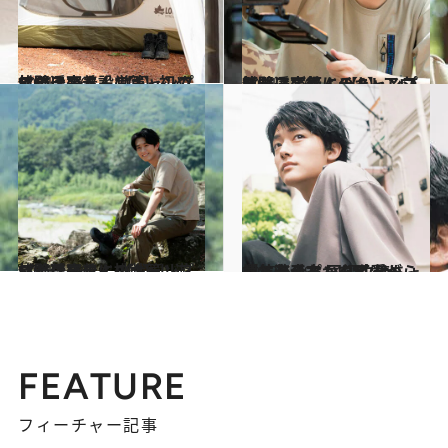
2021.10.6
杉野遥亮さんのキャンプ体験に密着！ 【1】初めてのテント設営篇
ライフスタイル
2021.10.6
杉野遥亮さんのキャンプ体験に密着！ 【2】アウトドアご飯にチャレンジ篇
ライフスタイル
2021.10.6
杉野遥亮さんのキャンプ体験に密着！ 【3】川遊びと焚き火に挑戦篇
ライフスタイル
2022.6.19
櫻井海音インタビュー 「年上の方から可愛がられるタイプ 同級生はちょっと苦手なんです(笑)」
カルチャー
FEATURE
フィーチャー記事