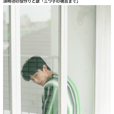
須崎功の役作りと諺「三つ子の魂百まで」