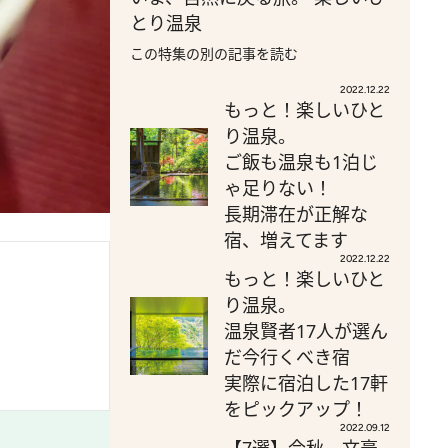
とり温泉
この特集の別の記事を読む
2022.12.22
もっと！楽しいひと
り温泉。
ご飯も温泉も1泊じ
ゃ足りない！
長期滞在が正解な
宿、増えてます
2022.12.22
もっと！楽しいひと
り温泉。
温泉賢者17人が選ん
だ今行くべき宿
実際に宿泊した17軒
をピックアップ！
2022.09.12
【7選】今秋、文豪