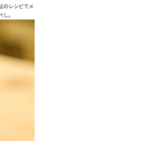
伝のレシピでメ
べし。