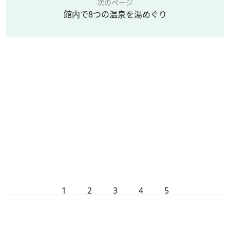
次のページ
館内で8つの温泉を湯めぐり
1
2
3
4
5