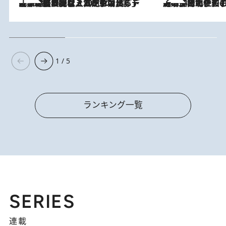
2026.8.5
【なぜ吉沢亮は「気配を消せる」のか？】興行収入208億の『国宝』を経て挑むミュージカル『ディア・エヴァン・ハンセン』。トップ俳優が舞台上でさらけ出した“孤独”とは
2026.8.3
《「文士の子ども被害者の会」発足！》阿川佐和子（72）が語る遠藤周作に北杜夫、劇作家・矢代静一の子どもたちの“文豪プライベート事件簿”
1 / 5
ランキング一覧
SERIES
連載