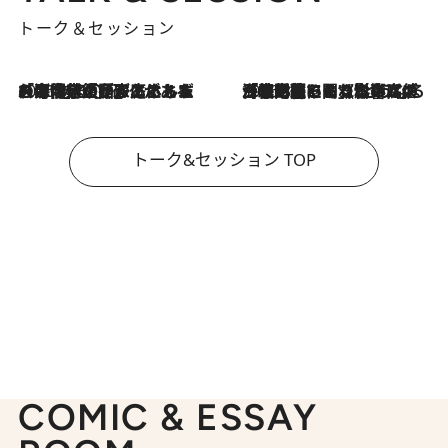
トーク＆セッション
2026.8.3
「今後値上げがあるとすれば…」「リスクがあるのは今年の冬」エネルギー専門家が語る、ホルムズ海峡封鎖が家庭にもたらす“ある心配”
2026.8.3
「住宅建てられない…」「サーチャージ料の高値が続いている」ホルムズ海峡封鎖による影響はいつまで続く？《エネルギー専門家に聞く“どうなる日本の暮らし”》
トーク&セッション TOP
COMIC & ESSAY