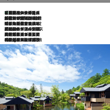
【厳選旅コスメ】「多機能アイテムがメイン！」旅好き美容エディターが選んだ夏旅ベストコスメを発表【Mサイズジップ】
46 Minutes Ago
2026.8.6
「荷物が増えるほど旅ストレスは増す」美容ジャーナリストがたどり着いた最終結論。“化粧品を劇的に減らす”感動の凝縮美容とは
2026.8.6
「旅先には金髪ウィッグを持参」日本と同じメイクでは損してる!? 美容ジャーナリストが提案する“掟破りの旅美容”とは
2026.8.6
【厳選旅コスメ】「身軽さ＆UV対策重視！」ヘアアーティストshucoが選んだ夏旅ベストコスメを発表【Mサイズジップ】
2026.8.5
【厳選旅コスメ】国内をあちこち移動する河井菜摘が選んだ夏旅ベストコスメ発表！「リラックスアイテムはマスト」【Mサイズジップ】
2026.8.4
【厳選旅コスメ】「紫外線＆乾燥対策しながらメイク感も！」ヘア＆メイクGeorgeが選んだ夏旅ベストコスメを発表！【Mサイズジップ】