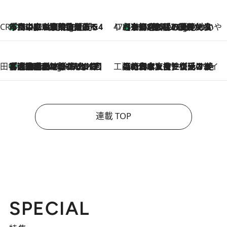
CREA'S CHOICE
「立川にも歌舞伎があるんだよ」 片岡仁左衛門・市川中車ら豪華座組みで4年目の立川立飛歌舞伎へ
46 Minutes Ago
47都道府県の手みやげ ひんやりスイーツで夏を満喫
【京都府】この夏絶対食べたい 冷やしておいしいおやつ3選 ひと口目から心を掴む新緑のテリーヌ
46 Minutes Ago
田中稲の勝手に再ブーム
「湘南乃風に憧れて」観客大盛上がりの“タオル回し”に、ラッパー顔負けの高速歌唱まで…さだまさし（74）のアグレッシブすぎる現在地
5 Hours Ago
工藤まやのおもてなしハワイ
2026.8.6
【ハワイ土産】ローカルの絶大な支持で復活！ 絶品の幻クッキー《元ファンの日本人女性が受け継いだ名店》
連載 TOP
SPECIAL