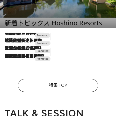
新着トピックス Hoshino Resorts
2026.7.31
【ホテル帰省】という選択肢をOMOが提案。家族とほどよい距離を保つには「昼は実家、夜は気兼ねなくホテルで！」
2026.7.24
【夏限定ディナーコース】旬を迎える稚鮎や花ズッキーニなどをイタリア・トスカーナの郷土料理の手法で満喫！
2026.7.17
「土佐和ハーブかき氷」がOMO7高知に登場！生姜、山椒、大葉など目にも舌にも涼を呼ぶ郷土の味
2026.7.10
NEW OPEN！【界 草津】名湯の地に誕生。趣の異なる2種の温泉と上州ならではの会席・蕎麦割烹など美食を味わう究極の癒やし旅
特集 TOP
TALK & SESSION