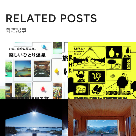
RELATED POSTS
関連記事
2022.6.9
いま、自然に戻る旅。 楽しいひとり温泉
旅＆お出かけ
2022.2.10
【特集記事】47都道府県 ひとりにいい温泉宿250
旅＆お出かけ