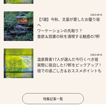
2022.09.12
【7選】今秋、文豪が愛したお籠り宿
へ
ワーケーションの先取り？
食欲＆読書の秋を満喫する魅惑の7軒
2022.09.12
温泉賢者17人が選んだ今行くべき宿
実際に宿泊した17軒をピックアップ！
宿での過ごし方＆おススメポイントも
特集記事一覧