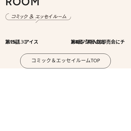
ROOM
2026.7.30
第15話 アイス
2026.7.30
第8回「同人誌即売会にチャレンジ その2」
コミック＆エッセイルームTOP