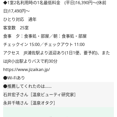
◆1室2名利用時の1名最低料金 (平日)16,390円～(休前
日)17,490円～
ひとり対応 通年
客室数 25室
食事 夕：食事処・部屋／朝：食事処・部屋
チェックイン 15:00／チェックアウト 11:00
アクセス JR浦佐駅より送迎あり(1日1便、要予約)、また
はJR小出駅よりバスで約30分
https://www.jizaikan.jp/
●Wi-Fiあり
●推薦してくれたのは……
石井宏子さん［温泉ビューティ研究家］
永井千晴さん［温泉オタク］