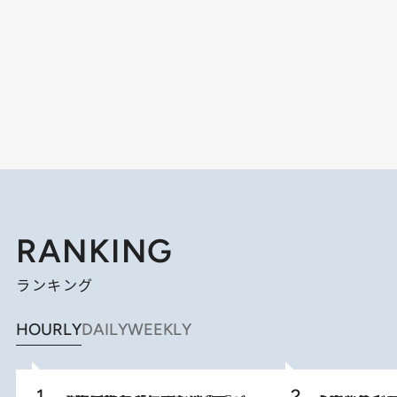
RANKING
ランキング
HOURLY
DAILY
WEEKLY