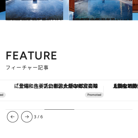
2022.2.15
47都道府県 ひとりにいい温泉宿 ～宮城県篇～
旅＆お出かけ
2022.2.24
47都道府県 ひとりにいい温泉宿 ～新潟県篇～
旅＆お出かけ
FEATURE
フィーチャー記事
「土佐和ハーブかき氷」がOMO7高知に登場！生姜、山椒、大葉など目にも舌にも涼を呼ぶ郷土の味
【銀座で出合う最旬美容】美髪ケアや上質な眠
3
/
6