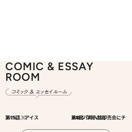
COMIC & ESSAY
ROOM
2026.7.30
第15話 アイス
2026.7.30
第8回「同人誌即売会にチャレンジ その2」