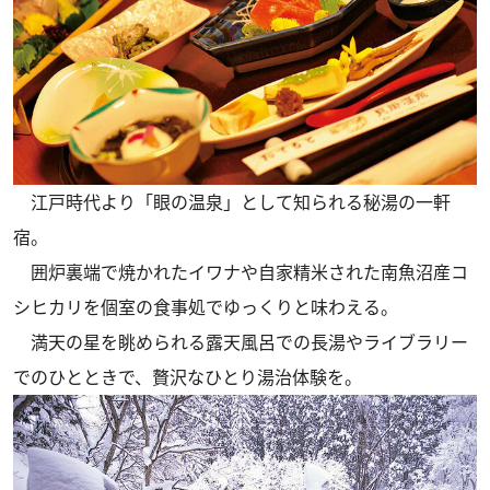
江戸時代より「眼の温泉」として知られる秘湯の一軒
宿。
囲炉裏端で焼かれたイワナや自家精米された南魚沼産コ
シヒカリを個室の食事処でゆっくりと味わえる。
満天の星を眺められる露天風呂での長湯やライブラリー
でのひとときで、贅沢なひとり湯治体験を。