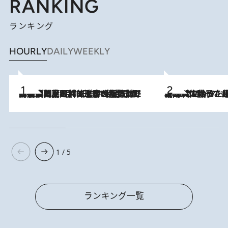
RANKING
ランキング
HOURLY
DAILY
WEEKLY
2026.8.8
「最後に見られてよかった」上野動物園の東園パンダ舎が解体前に特別公開。8月16日まで延長されたパネル展と共に辿る“半世紀”のパンダ飼育《解体工事の図面あり》
2026.8.5
【阿川佐和子さんの年とる力】なぜ70代で始めた趣味は“こんなに楽しい”のか？ ピアノ、俳句…スランプに陥っても続けられる“ある秘訣”とは
1 / 5
ランキング一覧