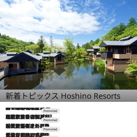
新着トピックス Hoshino Resorts
2026.8.7
【トンボの足水浴】ヒノキの香りに包まれて涼感マックス！約13℃の湧水かけ流しを避暑地「星野温泉 トンボの湯」で体験
2026.7.31
【ホテル帰省】という選択肢をOMOが提案。家族とほどよい距離を保つには「昼は実家、夜は気兼ねなくホテルで！」
2026.7.24
【夏限定ディナーコース】旬を迎える稚鮎や花ズッキーニなどをイタリア・トスカーナの郷土料理の手法で満喫！
2026.7.17
「土佐和ハーブかき氷」がOMO7高知に登場！生姜、山椒、大葉など目にも舌にも涼を呼ぶ郷土の味