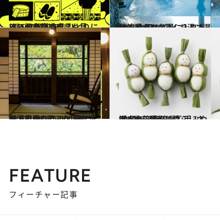
2022.2.10
《ほかの都道府県も見る》47都道府県 ひとりにいい温泉宿250
旅＆お出かけ
2020.1.27
効能豊かな名湯に入りたい！ 全国の“効くお湯”4選
旅＆お出かけ
2020.1.19
名湯で叶う15,000円以下の温泉宿8選 これは絶対、行かなきゃソンです
旅＆お出かけ
2022.1.2
2022年【新潟県】手みやげ3選 心が和む愛らしさ満点の笹雪だんご
グルメ
FEATURE
フィーチャー記事