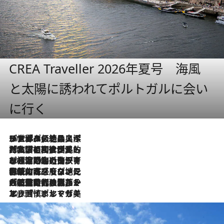
CREA Traveller 2026年夏号 海風
と太陽に誘われてポルトガルに会い
に行く
2026.8.8
リスボンの絶品スイーツ「パステル・デ・ナタ」とは？ポルトガル伝統の奥深い世界へ
2026.7.27
「私の祖国はポルトガル語です」国民的詩人フェルナンド・ペソアと、彼が愛した文学の街を歩く
2026.7.26
ポルトガル近海が育む極上の海の幸。キリリと冷えた白ワインと愉しむ、シーフード専門店の贅沢
2026.7.22
伝統の味をモダンに昇華。高感度な地元客が集う、リスボンの最旬ガストロノミー
2026.7.21
大航海時代の栄華から、震災、独裁、そして革命へ。ポルトガル・首都リスボンの石畳に刻まれた「歴史の光と影」
2026.7.13
エッセイ・ヤマザキマリ「慎ましくも美しき国 ポルトガル」