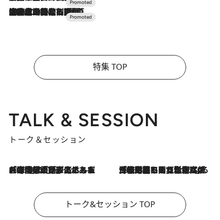
2026.7.10
NEW OPEN！【界 草津】名湯の地に誕生。趣の異なる2種の温泉と上州ならではの会席・蕎麦割烹など美食を味わう究極の癒やし旅
特集 TOP
TALK & SESSION
トーク＆セッション
2026.8.3
「今後値上げがあるとすれば…」「リスクがあるのは今年の冬」エネルギー専門家が語る、ホルムズ海峡封鎖が家庭にもたらす“ある心配”
2026.8.3
「住宅建てられない…」「サーチャージ料の高値が続いている」ホルムズ海峡封鎖による影響はいつまで続く？《エネルギー専門家に聞く“どうなる日本の暮らし”》
トーク&セッション TOP