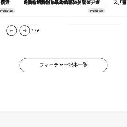
【銀座で出合う最旬美容】美髪ケアや上質な眠り…セルフケアのアップデートから、特別な名入れギフトまで。大人のための「ReFa GINZA」クルーズ
3
/
6
フィーチャー記事一覧