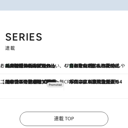
SERIES
連載
そおだよおこの関西おいしい、おやつ紀行
［大阪府箕面市］一皿一皿目の前で仕上げられる、料理を巧みに組み込んだアシェットデセールコース「ミチル アシェット デセール（Michiru assiette dessert）」
2026.8.9
47都道府県の手みやげ ひんやりスイーツで夏を満喫
【和歌山県】この夏絶対食べたい 冷やしておいしいおやつ3選 みかんがごろっと丸ごと入ったジュレ
2026.8.9
【CREA×星野リゾート】唯一無二。癒しと発見が待つ場所へ
2026.8.7
【トンボの足水浴】ヒノキの香りに包まれて涼感マックス！約13℃の湧水かけ流しを避暑地「星野温泉 トンボの湯」で体験
CREA'S CHOICE
2026.8.7
「立川にも歌舞伎があるんだよ」 片岡仁左衛門・市川中車ら豪華座組みで4年目の立川立飛歌舞伎へ
連載 TOP