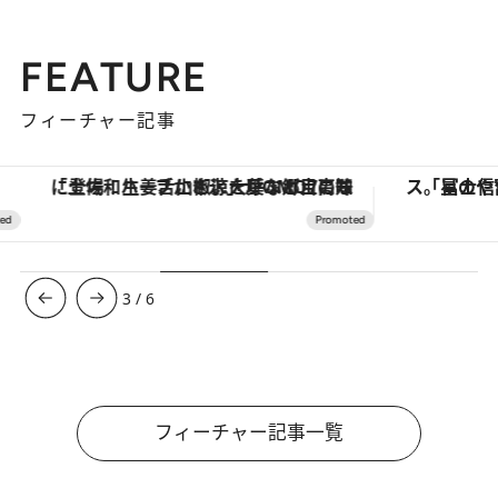
FEATURE
フィーチャー記事
「土佐和ハーブかき氷」がOMO7高知に登場！生姜、山椒、大葉など目にも舌にも涼を呼ぶ郷土の味
3
/
6
フィーチャー記事一覧