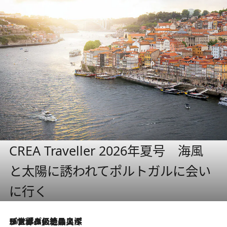
CREA Traveller 2026年夏号 海風
と太陽に誘われてポルトガルに会い
に行く
2026.8.8
リスボンの絶品スイーツ「パステル・デ・ナタ」とは？ポルトガル伝統の奥深い世界へ