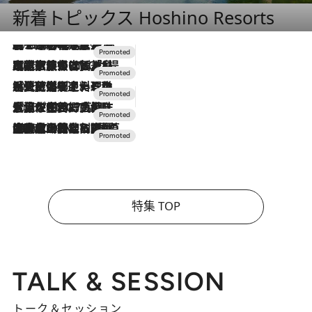
新着トピックス Hoshino Resorts
2026.8.7
【トンボの足水浴】ヒノキの香りに包まれて涼感マックス！約13℃の湧水かけ流しを避暑地「星野温泉 トンボの湯」で体験
2026.7.31
【ホテル帰省】という選択肢をOMOが提案。家族とほどよい距離を保つには「昼は実家、夜は気兼ねなくホテルで！」
2026.7.24
【夏限定ディナーコース】旬を迎える稚鮎や花ズッキーニなどをイタリア・トスカーナの郷土料理の手法で満喫！
2026.7.17
「土佐和ハーブかき氷」がOMO7高知に登場！生姜、山椒、大葉など目にも舌にも涼を呼ぶ郷土の味
2026.7.10
NEW OPEN！【界 草津】名湯の地に誕生。趣の異なる2種の温泉と上州ならではの会席・蕎麦割烹など美食を味わう究極の癒やし旅
特集 TOP
TALK & SESSION
トーク＆セッション