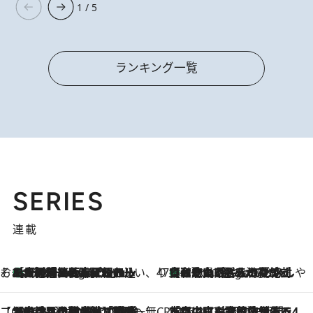
1 / 5
ランキング一覧
SERIES
連載
そおだよおこの関西おいしい、おやつ紀行
［大阪府箕面市］一皿一皿目の前で仕上げられる、料理を巧みに組み込んだアシェットデセールコース「ミチル アシェット デセール（Michiru assiette dessert）」
4 Hours Ago
47都道府県の手みやげ ひんやりスイーツで夏を満喫
【和歌山県】この夏絶対食べたい 冷やしておいしいおやつ3選 みかんがごろっと丸ごと入ったジュレ
4 Hours Ago
【CREA×星野リゾート】唯一無二。癒しと発見が待つ場所へ
2026.8.7
【トンボの足水浴】ヒノキの香りに包まれて涼感マックス！約13℃の湧水かけ流しを避暑地「星野温泉 トンボの湯」で体験
CREA'S CHOICE
2026.8.7
「立川にも歌舞伎があるんだよ」 片岡仁左衛門・市川中車ら豪華座組みで4年目の立川立飛歌舞伎へ