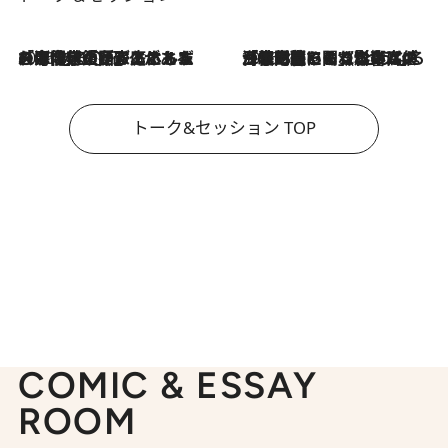
2026.8.3
「今後値上げがあるとすれば…」「リスクがあるのは今年の冬」エネルギー専門家が語る、ホルムズ海峡封鎖が家庭にもたらす“ある心配”
2026.8.3
「住宅建てられない…」「サーチャージ料の高値が続いている」ホルムズ海峡封鎖による影響はいつまで続く？《エネルギー専門家に聞く“どうなる日本の暮らし”》
トーク&セッション TOP
COMIC & ESSAY
ROOM