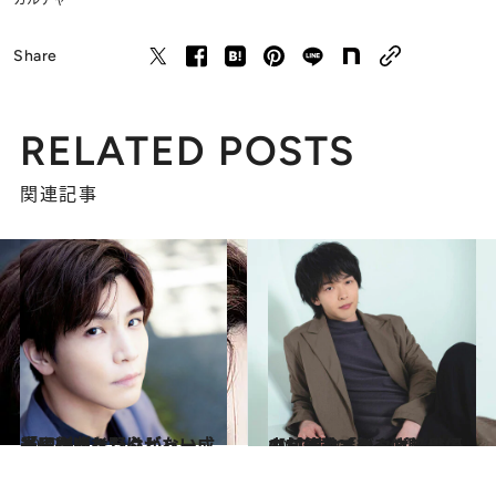
Share
RELATED POSTS
関連記事
2022.6.7
岩田剛典インタビュー 「やっぱり野心がないと。従順なだけじゃ、成長はない」
カルチャー
2022.5.20
中村倫也インタビュー【前篇】「どんな結果でも“心中”できる仲間と」ミミックオクトパス俳優の創作論
カルチャー