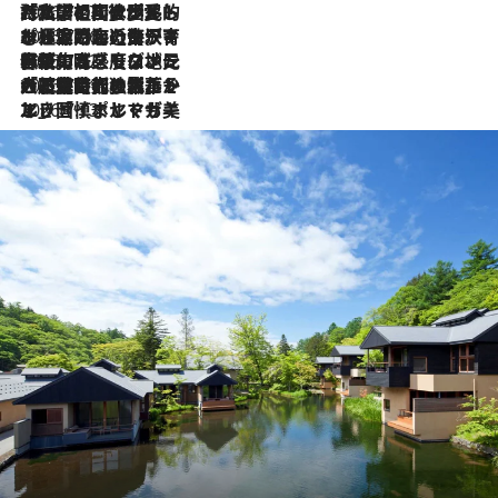
2026.7.27
「私の祖国はポルトガル語です」国民的詩人フェルナンド・ペソアと、彼が愛した文学の街を歩く
2026.7.26
ポルトガル近海が育む極上の海の幸。キリリと冷えた白ワインと愉しむ、シーフード専門店の贅沢
2026.7.22
伝統の味をモダンに昇華。高感度な地元客が集う、リスボンの最旬ガストロノミー
2026.7.21
大航海時代の栄華から、震災、独裁、そして革命へ。ポルトガル・首都リスボンの石畳に刻まれた「歴史の光と影」
2026.7.13
エッセイ・ヤマザキマリ「慎ましくも美しき国 ポルトガル」