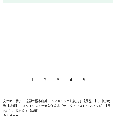
1
2
3
4
5
文＝赤山恭子 撮影＝榎本麻美 ヘアメイク＝須賀元子【長谷川】、中野明
海【綾瀬】 スタイリスト＝大久保篤志（ザ スタイリスト ジャパン®）【長
谷川】、椎名直子【綾瀬】
カルチャー