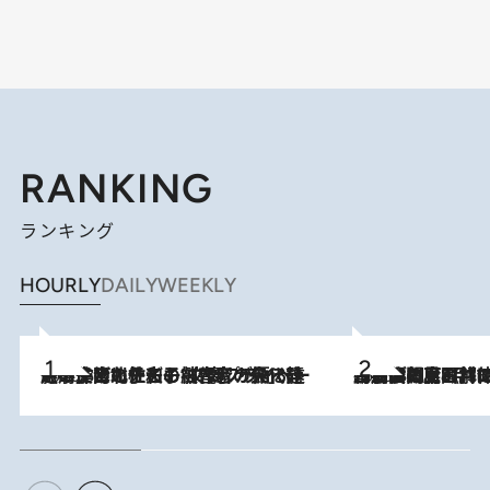
RANKING
ランキング
HOURLY
DAILY
WEEKLY
2026.8.3
《「文士の子ども被害者の会」発足！》阿川佐和子（72）が語る遠藤周作に北杜夫、劇作家・矢代静一の子どもたちの“文豪プライベート事件簿”
2026.8.8
「最後に見られてよかった」上野動物園の東園パンダ舎が解体前に特別公開。8月16日まで延長されたパネル展と共に辿る“半世紀”のパンダ飼育《解体工事の図面あり》