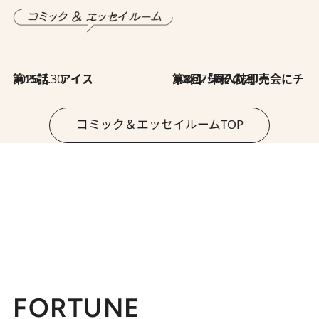
2026.7.30
第15話 アイス
2026.7.30
第8回「同人誌即売会にチャレンジ その2」
コミック＆エッセイルームTOP
FORTUNE