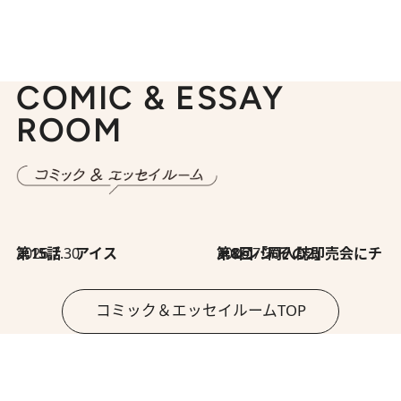
COMIC & ESSAY
ROOM
2026.7.30
第15話 アイス
2026.7.30
第8回「同人誌即売会にチャレンジ その2」
コミック＆エッセイルームTOP