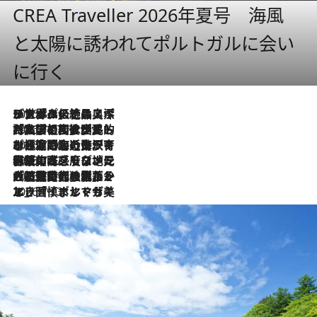
CREA Traveller 2026年夏号 海風
と太陽に誘われてポルトガルに会い
に行く
2026.8.8
リスボンの絶品スイーツ「パステル・デ・ナタ」とは？ポルトガル伝統の奥深い世界へ
2026.7.27
「私の祖国はポルトガル語です」国民的詩人フェルナンド・ペソアと、彼が愛した文学の街を歩く
2026.7.26
ポルトガル近海が育む極上の海の幸。キリリと冷えた白ワインと愉しむ、シーフード専門店の贅沢
2026.7.22
伝統の味をモダンに昇華。高感度な地元客が集う、リスボンの最旬ガストロノミー
2026.7.21
大航海時代の栄華から、震災、独裁、そして革命へ。ポルトガル・首都リスボンの石畳に刻まれた「歴史の光と影」
2026.7.13
エッセイ・ヤマザキマリ「慎ましくも美しき国 ポルトガル」