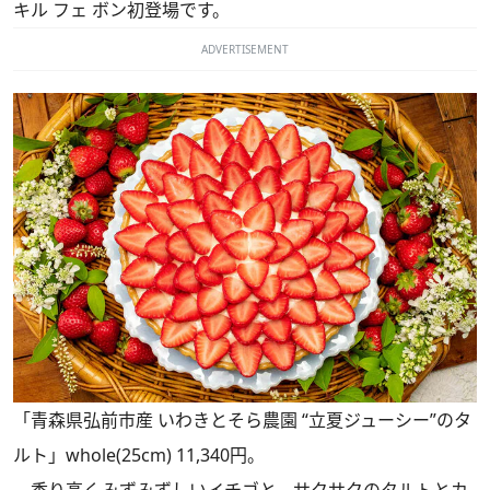
キル フェ ボン初登場です。
ADVERTISEMENT
「青森県弘前市産 いわきとそら農園 “立夏ジューシー”のタ
ルト」whole(25cm) 11,340円。
香り高くみずみずしいイチゴと、サクサクのタルトとカ