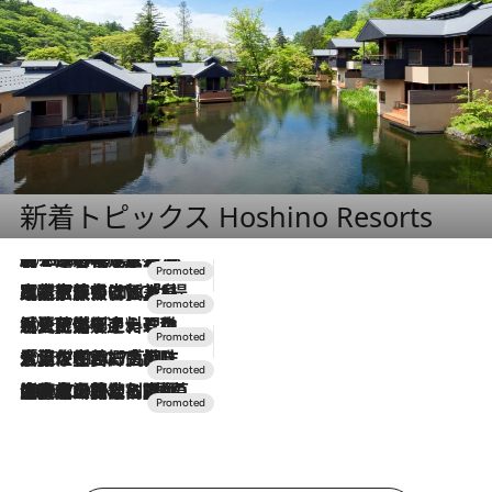
新着トピックス Hoshino Resorts
2026.8.7
【トンボの足水浴】ヒノキの香りに包まれて涼感マックス！約13℃の湧水かけ流しを避暑地「星野温泉 トンボの湯」で体験
2026.7.31
【ホテル帰省】という選択肢をOMOが提案。家族とほどよい距離を保つには「昼は実家、夜は気兼ねなくホテルで！」
2026.7.24
【夏限定ディナーコース】旬を迎える稚鮎や花ズッキーニなどをイタリア・トスカーナの郷土料理の手法で満喫！
2026.7.17
「土佐和ハーブかき氷」がOMO7高知に登場！生姜、山椒、大葉など目にも舌にも涼を呼ぶ郷土の味
2026.7.10
NEW OPEN！【界 草津】名湯の地に誕生。趣の異なる2種の温泉と上州ならではの会席・蕎麦割烹など美食を味わう究極の癒やし旅