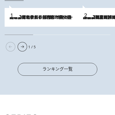
2026.8.3
《「文士の子ども被害者の会」発足！》阿川佐和子（72）が語る遠藤周作に北杜夫、劇作家・矢代静一の子どもたちの“文豪プライベート事件簿”
2026.8.8
「最後に見られてよかった」上野動物園の東園パンダ舎が解体前に特別公開。8月16日まで延長されたパネル展と共に辿る“半世紀”のパンダ飼育《解体工事の図面あり》
1 / 5
ランキング一覧