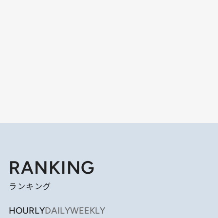
RANKING
ランキング
HOURLY
DAILY
WEEKLY