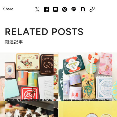
Share
RELATED POSTS
関連記事
2022.3.10
【東日本エリアを総まとめ】 おいしいが詰まっている！ 47都道府県の「かわいい缶」
グルメ
2022.3.19
【西日本エリアを総まとめ】 おいしいが詰まっている！ 47都道府県の「かわいい缶」
グルメ