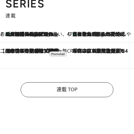
SERIES
連載
そおだよおこの関西おいしい、おやつ紀行
［大阪府箕面市］一皿一皿目の前で仕上げられる、料理を巧みに組み込んだアシェットデセールコース「ミチル アシェット デセール（Michiru assiette dessert）」
4 Hours Ago
47都道府県の手みやげ ひんやりスイーツで夏を満喫
【和歌山県】この夏絶対食べたい 冷やしておいしいおやつ3選 みかんがごろっと丸ごと入ったジュレ
4 Hours Ago
【CREA×星野リゾート】唯一無二。癒しと発見が待つ場所へ
2026.8.7
【トンボの足水浴】ヒノキの香りに包まれて涼感マックス！約13℃の湧水かけ流しを避暑地「星野温泉 トンボの湯」で体験
CREA'S CHOICE
2026.8.7
「立川にも歌舞伎があるんだよ」 片岡仁左衛門・市川中車ら豪華座組みで4年目の立川立飛歌舞伎へ
連載 TOP