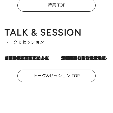
特集 TOP
TALK & SESSION
トーク＆セッション
2026.8.3
「今後値上げがあるとすれば…」「リスクがあるのは今年の冬」エネルギー専門家が語る、ホルムズ海峡封鎖が家庭にもたらす“ある心配”
2026.8.3
「住宅建てられない…」「サーチャージ料の高値が続いている」ホルムズ海峡封鎖による影響はいつまで続く？《エネルギー専門家に聞く“どうなる日本の暮らし”》
トーク&セッション TOP