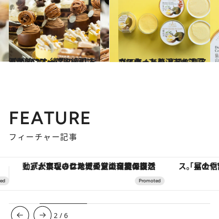
2022.3.25
パティシエ・德永純司さんが ファン待望の新店を不動前にオープン
グルメ
2022.5.17
カスタードのような濃厚さにうっとり 高級ドリアンで作った贅沢アイス
グルメ
FEATURE
フィーチャー記事
「星のや富士」でデジタルデトックス。冨士信仰の歴史を辿り、心身を調える。
【夏限定ディナーコース】旬を迎
3
/
6