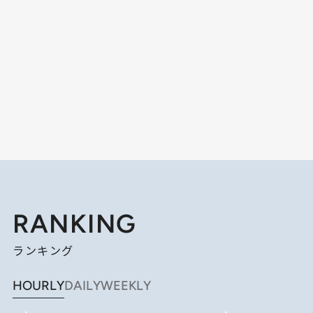
RANKING
ランキング
HOURLY
DAILY
WEEKLY