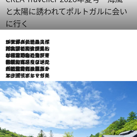
と太陽に誘われてポルトガルに会い
に行く
2026.8.8
リスボンの絶品スイーツ「パステル・デ・ナタ」とは？ポルトガル伝統の奥深い世界へ
2026.7.27
「私の祖国はポルトガル語です」国民的詩人フェルナンド・ペソアと、彼が愛した文学の街を歩く
2026.7.26
ポルトガル近海が育む極上の海の幸。キリリと冷えた白ワインと愉しむ、シーフード専門店の贅沢
2026.7.22
伝統の味をモダンに昇華。高感度な地元客が集う、リスボンの最旬ガストロノミー
2026.7.21
大航海時代の栄華から、震災、独裁、そして革命へ。ポルトガル・首都リスボンの石畳に刻まれた「歴史の光と影」
2026.7.13
エッセイ・ヤマザキマリ「慎ましくも美しき国 ポルトガル」