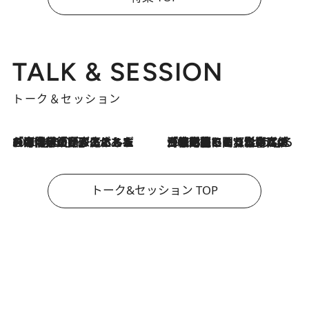
TALK & SESSION
トーク＆セッション
2026.8.3
「今後値上げがあるとすれば…」「リスクがあるのは今年の冬」エネルギー専門家が語る、ホルムズ海峡封鎖が家庭にもたらす“ある心配”
2026.8.3
「住宅建てられない…」「サーチャージ料の高値が続いている」ホルムズ海峡封鎖による影響はいつまで続く？《エネルギー専門家に聞く“どうなる日本の暮らし”》
トーク&セッション TOP