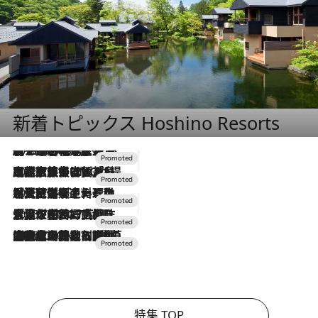
新着トピックス Hoshino Resorts
2026.8.7
【トンボの足水浴】ヒノキの香りに包まれて涼感マックス！約13℃の湧水かけ流しを避暑地「星野温泉 トンボの湯」で体験
2026.7.31
【ホテル帰省】という選択肢をOMOが提案。家族とほどよい距離を保つには「昼は実家、夜は気兼ねなくホテルで！」
2026.7.24
【夏限定ディナーコース】旬を迎える稚鮎や花ズッキーニなどをイタリア・トスカーナの郷土料理の手法で満喫！
2026.7.17
「土佐和ハーブかき氷」がOMO7高知に登場！生姜、山椒、大葉など目にも舌にも涼を呼ぶ郷土の味
2026.7.10
NEW OPEN！【界 草津】名湯の地に誕生。趣の異なる2種の温泉と上州ならではの会席・蕎麦割烹など美食を味わう究極の癒やし旅
特集 TOP