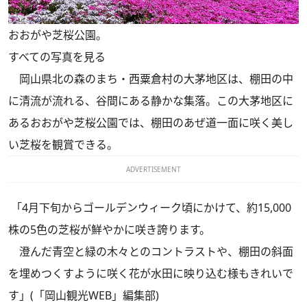
おおがや芝桜公園。
すべての写真を見る
岡山県北の森のまち・西粟倉村の大茅地区は、棚田の中
に清流が流れる、谷間にある静かな集落。この大茅地区に
あるおおがや芝桜公園では、棚田のあぜ道一面に咲く美し
い芝桜を観賞できる。
ADVERTISEMENT
「4月下旬からゴールデンウィーク頃にかけて、約15,000
株の5色の芝桜が鮮やかに咲き誇ります。
澄んだ青空と緑の木々とのコントラストや、棚田の斜面
を埋めつくすように咲く花が水田に映り込む様もきれいで
す」(「岡山観光WEB」編集部)