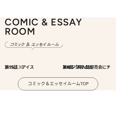
COMIC & ESSAY
ROOM
2026.7.30
第15話 アイス
2026.7.30
第8回「同人誌即売会にチャレンジ その2」
コミック＆エッセイルームTOP