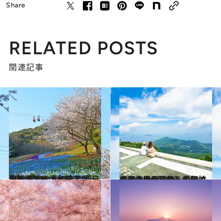
Share
RELATED POSTS
関連記事
2021.4.25
【画像】いつか行きたい！ 日本の春の絶景 西日本篇まとめ《全72スポット》
旅＆お出かけ
2021.4.26
【春の絶景画像】中国エリアの春の絶景＆風物詩の画像(24点)をチェック！
旅＆お出かけ