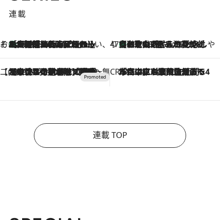
連載
そおだよおこの関西おいしい、おやつ紀行
［大阪府箕面市］一皿一皿目の前で仕上げられる、料理を巧みに組み込んだアシェットデセールコース「ミチル アシェット デセール（Michiru assiette dessert）」
2026.8.9
47都道府県の手みやげ ひんやりスイーツで夏を満喫
【和歌山県】この夏絶対食べたい 冷やしておいしいおやつ3選 みかんがごろっと丸ごと入ったジュレ
2026.8.9
【CREA×星野リゾート】唯一無二。癒しと発見が待つ場所へ
2026.8.7
【トンボの足水浴】ヒノキの香りに包まれて涼感マックス！約13℃の湧水かけ流しを避暑地「星野温泉 トンボの湯」で体験
CREA'S CHOICE
2026.8.7
「立川にも歌舞伎があるんだよ」 片岡仁左衛門・市川中車ら豪華座組みで4年目の立川立飛歌舞伎へ
連載 TOP