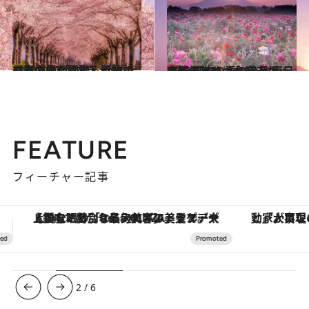
2021.4.27
【春の絶景画像】近畿エリアの春の絶景＆風物詩の画像(33点)をチェック！
旅＆お出かけ
2021.4.25
【画像】いつか行きたい！ 日本の春の絶景 東日本篇まとめ《全68スポット》
旅＆お出かけ
FEATURE
フィーチャー記事
「大事なのは地域の意識を変えること」。ロレックス賞受賞の自然保護活動家が実現させたナイジェリアの自然環境の復活
【夏限定ディナーコース】旬を迎
3
/
6