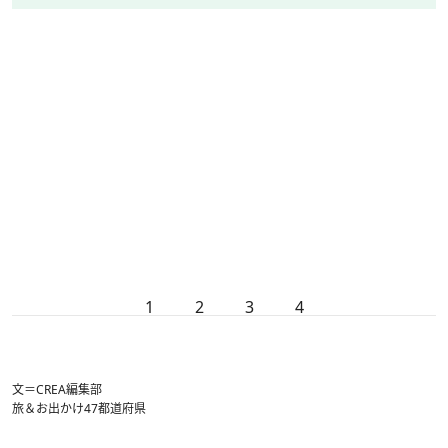
1
2
3
4
文＝CREA編集部
旅＆お出かけ
47都道府県