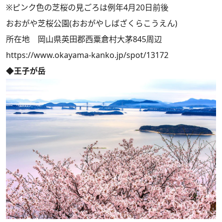
※ピンク色の芝桜の見ごろは例年4月20日前後
おおがや芝桜公園(おおがやしばざくらこうえん)
所在地 岡山県英田郡西粟倉村大茅845周辺
https://www.okayama-kanko.jp/spot/13172
◆王子が岳