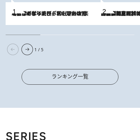
2026.8.3
【自作のダイエットノートは攻略本】ダイエットが「苦しいもの」ではなくなった日。50代フードライターが半年続けられた理由は“楽しむこと”
2026.8.8
「最後に見られてよかった」上野動物園の東園パンダ舎が解体前に特別公開。8月16日まで延長されたパネル展と共に辿る“半世紀”のパンダ飼育《解体工事の図面あり》
1 / 5
ランキング一覧
SERIES