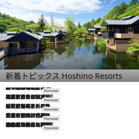
新着トピックス Hoshino Resorts
2026.8.7
【トンボの足水浴】ヒノキの香りに包まれて涼感マックス！約13℃の湧水かけ流しを避暑地「星野温泉 トンボの湯」で体験
2026.7.31
【ホテル帰省】という選択肢をOMOが提案。家族とほどよい距離を保つには「昼は実家、夜は気兼ねなくホテルで！」
2026.7.24
【夏限定ディナーコース】旬を迎える稚鮎や花ズッキーニなどをイタリア・トスカーナの郷土料理の手法で満喫！
2026.7.17
「土佐和ハーブかき氷」がOMO7高知に登場！生姜、山椒、大葉など目にも舌にも涼を呼ぶ郷土の味
2026.7.10
NEW OPEN！【界 草津】名湯の地に誕生。趣の異なる2種の温泉と上州ならではの会席・蕎麦割烹など美食を味わう究極の癒やし旅