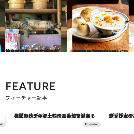
2022.2.4
気ままにくつろぐ猫に癒やされたい！ 【台湾】看板猫がいるおすすめ観光地
旅＆お出かけ
2021.11.24
保存版！ 東京のウマい“台湾料理店” あったか朝ごはんから点心まで10軒
グルメ
FEATURE
フィーチャー記事
ヴァシュロン・コンスタンタン「オーヴァーシーズ・オートマティック」。旅愛好家のお気に入りコレクションから、ジェンダーレスな新作が登場