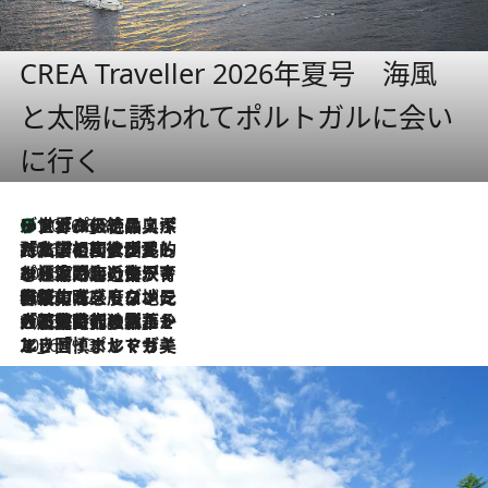
CREA Traveller 2026年夏号 海風
と太陽に誘われてポルトガルに会い
に行く
リスボンの絶品スイーツ「パステル・デ・ナタ」とは？ポルトガル伝統の奥深い世界へ
2026.8.8
2026.7.27
「私の祖国はポルトガル語です」国民的詩人フェルナンド・ペソアと、彼が愛した文学の街を歩く
2026.7.26
ポルトガル近海が育む極上の海の幸。キリリと冷えた白ワインと愉しむ、シーフード専門店の贅沢
2026.7.22
伝統の味をモダンに昇華。高感度な地元客が集う、リスボンの最旬ガストロノミー
2026.7.21
大航海時代の栄華から、震災、独裁、そして革命へ。ポルトガル・首都リスボンの石畳に刻まれた「歴史の光と影」
2026.7.13
エッセイ・ヤマザキマリ「慎ましくも美しき国 ポルトガル」