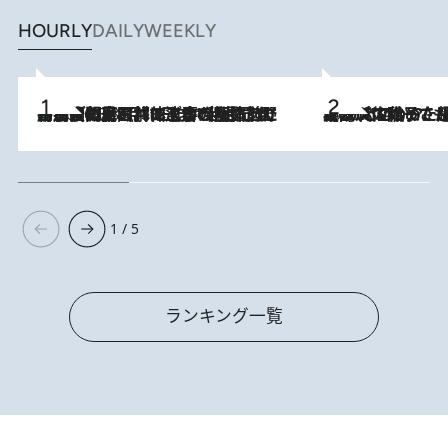
HOURLY
DAILY
WEEKLY
「最後に見られてよかった」上野動物園の東園パンダ舎が解体前に特別公開。8月16日まで延長されたパネル展と共に辿る“半世紀”のパンダ飼育《解体工事の図面あり》
2026.8.8
2026.8.5
【阿川佐和子さんの年とる力】なぜ70代で始めた趣味は“こんなに楽しい”のか？ ピアノ、俳句…スランプに陥っても続けられる“ある秘訣”とは
1 / 5
ランキング一覧