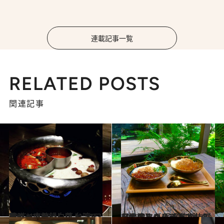
連載記事一覧
RELATED POSTS
関連記事
2015.10.27
薬膳、麻辣、白菜……ヘルシーでおいしい 台湾で行くべき火鍋レストラン3選
旅＆お出かけ
2022.3.3
【台湾】コーディネーターおすすめ 写真映え抜群な絶景＆グルメ第2弾
旅＆お出かけ