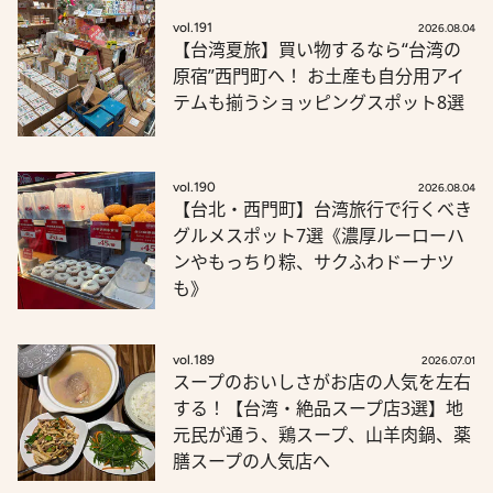
vol.191
2026.08.04
【台湾夏旅】買い物するなら“台湾の
原宿”西門町へ！ お土産も自分用アイ
テムも揃うショッピングスポット8選
vol.190
2026.08.04
【台北・西門町】台湾旅行で行くべき
グルメスポット7選《濃厚ルーローハ
ンやもっちり粽、サクふわドーナツ
も》
vol.189
2026.07.01
スープのおいしさがお店の人気を左右
する！【台湾・絶品スープ店3選】地
元民が通う、鶏スープ、山羊肉鍋、薬
膳スープの人気店へ