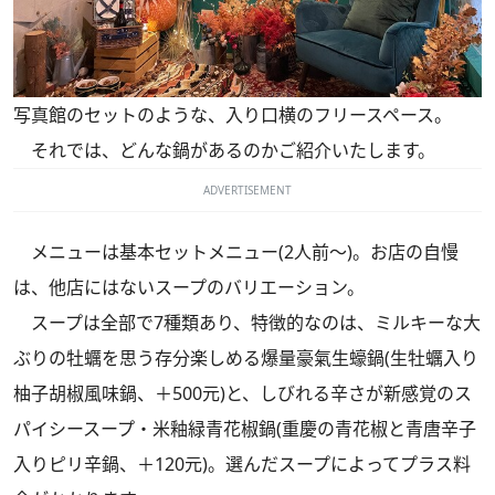
写真館のセットのような、入り口横のフリースペース。
それでは、どんな鍋があるのかご紹介いたします。
ADVERTISEMENT
メニューは基本セットメニュー(2人前～)。お店の自慢
は、他店にはないスープのバリエーション。
スープは全部で7種類あり、特徴的なのは、ミルキーな大
ぶりの牡蠣を思う存分楽しめる爆量豪氣生蠔鍋(生牡蠣入り
柚子胡椒風味鍋、＋500元)と、しびれる辛さが新感覚のス
パイシースープ・米釉緑青花椒鍋(重慶の青花椒と青唐辛子
入りピリ辛鍋、＋120元)。選んだスープによってプラス料