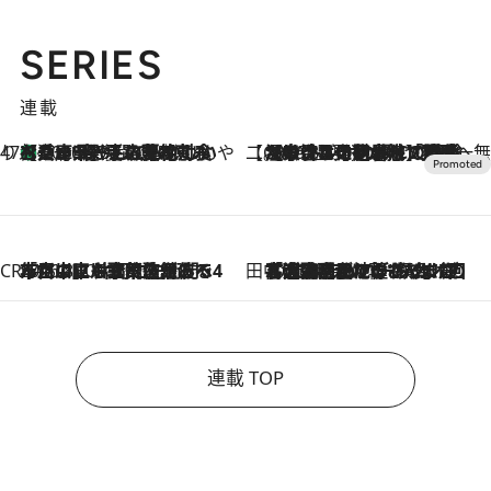
SERIES
連載
47都道府県の手みやげ ひんやりスイーツで夏を満喫
【兵庫県】この夏絶対食べたい 冷やしておいしいおやつ3選 淡路島の恵みをジェラートに集約
2026.8.8
【CREA×星野リゾート】唯一無二。癒しと発見が待つ場所へ
2026.8.7
【トンボの足水浴】ヒノキの香りに包まれて涼感マックス！約13℃の湧水かけ流しを避暑地「星野温泉 トンボの湯」で体験
CREA'S CHOICE
2026.8.7
「立川にも歌舞伎があるんだよ」 片岡仁左衛門・市川中車ら豪華座組みで4年目の立川立飛歌舞伎へ
田中稲の勝手に再ブーム
2026.8.7
「湘南乃風に憧れて」観客大盛上がりの“タオル回し”に、ラッパー顔負けの高速歌唱まで…さだまさし（74）のアグレッシブすぎる現在地
連載 TOP