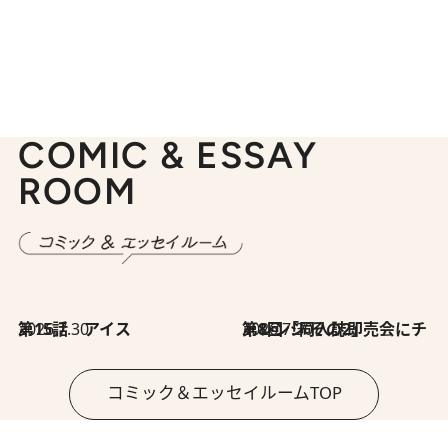
COMIC & ESSAY
ROOM
2026.7.30
第15話 アイス
2026.7.30
第8回「同人誌即売会にチャレンジ その2」
コミック＆エッセイルームTOP