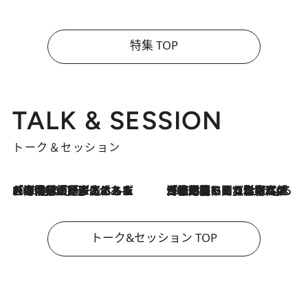
特集 TOP
TALK & SESSION
トーク＆セッション
2026.8.3
「今後値上げがあるとすれば…」「リスクがあるのは今年の冬」エネルギー専門家が語る、ホルムズ海峡封鎖が家庭にもたらす“ある心配”
2026.8.3
「住宅建てられない…」「サーチャージ料の高値が続いている」ホルムズ海峡封鎖による影響はいつまで続く？《エネルギー専門家に聞く“どうなる日本の暮らし”》
トーク&セッション TOP