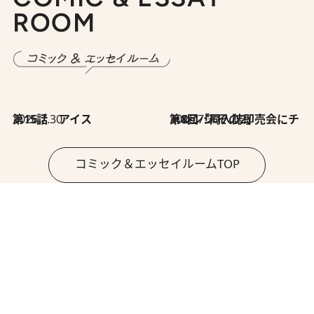
ROOM
2026.7.30
第15話 アイス
2026.7.30
第8回「同人誌即売会にチャレンジ その2」
コミック＆エッセイルームTOP