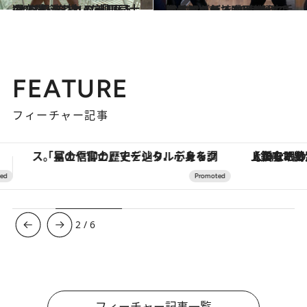
2020.4.27
“人を想うことの美しさ”に心洗われる 「男同士の恋愛」を描いた映画 5選
カルチャー
2021.8.12
鬱屈した気持ちは笑ってぶっとばせ！ Netflixで手軽に観られる 抱腹絶倒の海外コメディ映画5選
カルチャー
FEATURE
フィーチャー記事
【銀座で出合う最旬美容】美髪ケアや上質な眠り…セルフケアのアップデートから、特別な名入れギフトまで。大人のための「ReFa GINZA」クルーズ
ヴァシュロン・コンスタンタン
3
/
6
フィーチャー記事一覧