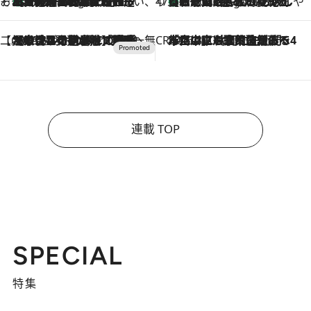
そおだよおこの関西おいしい、おやつ紀行
［大阪府箕面市］一皿一皿目の前で仕上げられる、料理を巧みに組み込んだアシェットデセールコース「ミチル アシェット デセール（Michiru assiette dessert）」
6 Hours Ago
47都道府県の手みやげ ひんやりスイーツで夏を満喫
【和歌山県】この夏絶対食べたい 冷やしておいしいおやつ3選 みかんがごろっと丸ごと入ったジュレ
6 Hours Ago
【CREA×星野リゾート】唯一無二。癒しと発見が待つ場所へ
2026.8.7
【トンボの足水浴】ヒノキの香りに包まれて涼感マックス！約13℃の湧水かけ流しを避暑地「星野温泉 トンボの湯」で体験
CREA'S CHOICE
2026.8.7
「立川にも歌舞伎があるんだよ」 片岡仁左衛門・市川中車ら豪華座組みで4年目の立川立飛歌舞伎へ
連載 TOP
SPECIAL
特集