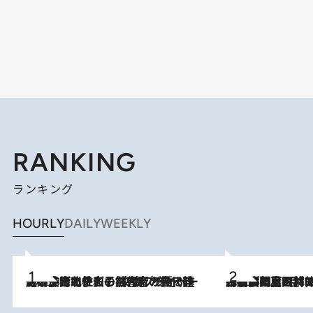
RANKING
ランキング
HOURLY
DAILY
WEEKLY
2026.8.3
《「文士の子ども被害者の会」発足！》阿川佐和子（72）が語る遠藤周作に北杜夫、劇作家・矢代静一の子どもたちの“文豪プライベート事件簿”
2026.8.8
「最後に見られてよかった」上野動物園の東園パンダ舎が解体前に特別公開。8月16日まで延長されたパネル展と共に辿る“半世紀”のパンダ飼育《解体工事の図面あり》