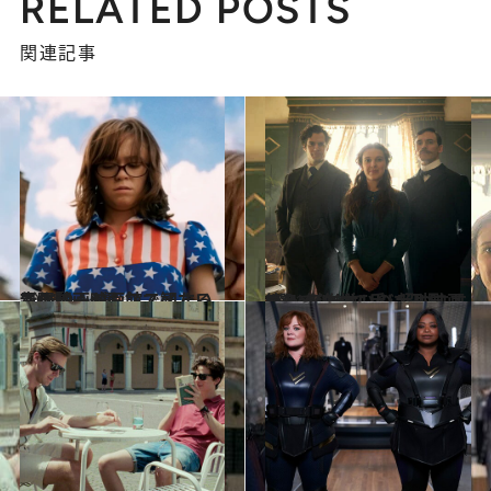
RELATED POSTS
関連記事
2021.9.14
青野賢一がおススメする この秋、映画館で観たい 新作映画4選
カルチャー
2021.5.29
笑って泣けて手に汗握る！ 傑作揃いの 超おすすめNetflixオリジナル映画5選
カルチャー