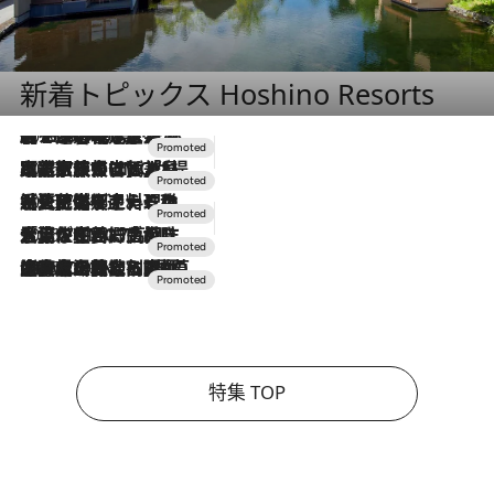
新着トピックス Hoshino Resorts
2026.8.7
【トンボの足水浴】ヒノキの香りに包まれて涼感マックス！約13℃の湧水かけ流しを避暑地「星野温泉 トンボの湯」で体験
2026.7.31
【ホテル帰省】という選択肢をOMOが提案。家族とほどよい距離を保つには「昼は実家、夜は気兼ねなくホテルで！」
2026.7.24
【夏限定ディナーコース】旬を迎える稚鮎や花ズッキーニなどをイタリア・トスカーナの郷土料理の手法で満喫！
2026.7.17
「土佐和ハーブかき氷」がOMO7高知に登場！生姜、山椒、大葉など目にも舌にも涼を呼ぶ郷土の味
2026.7.10
NEW OPEN！【界 草津】名湯の地に誕生。趣の異なる2種の温泉と上州ならではの会席・蕎麦割烹など美食を味わう究極の癒やし旅
特集 TOP