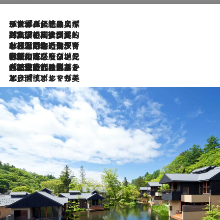
2026.8.8
リスボンの絶品スイーツ「パステル・デ・ナタ」とは？ポルトガル伝統の奥深い世界へ
2026.7.27
「私の祖国はポルトガル語です」国民的詩人フェルナンド・ペソアと、彼が愛した文学の街を歩く
2026.7.26
ポルトガル近海が育む極上の海の幸。キリリと冷えた白ワインと愉しむ、シーフード専門店の贅沢
2026.7.22
伝統の味をモダンに昇華。高感度な地元客が集う、リスボンの最旬ガストロノミー
2026.7.21
大航海時代の栄華から、震災、独裁、そして革命へ。ポルトガル・首都リスボンの石畳に刻まれた「歴史の光と影」
2026.7.13
エッセイ・ヤマザキマリ「慎ましくも美しき国 ポルトガル」