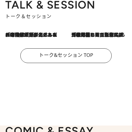
TALK & SESSION
トーク＆セッション
2026.8.3
「今後値上げがあるとすれば…」「リスクがあるのは今年の冬」エネルギー専門家が語る、ホルムズ海峡封鎖が家庭にもたらす“ある心配”
2026.8.3
「住宅建てられない…」「サーチャージ料の高値が続いている」ホルムズ海峡封鎖による影響はいつまで続く？《エネルギー専門家に聞く“どうなる日本の暮らし”》
トーク&セッション TOP
COMIC & ESSAY