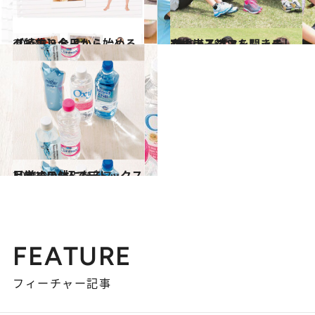
2013.3.8
【特集】今日から始めるダイエット！
ライフスタイル
2012.6.15
高橋尚子流ストレッチや、走るコツを聞きました！
ライフスタイル
2011.9.1
目覚めの1杯でデトックスしやすい体になる
ビューティ＆ヘルス
FEATURE
フィーチャー記事