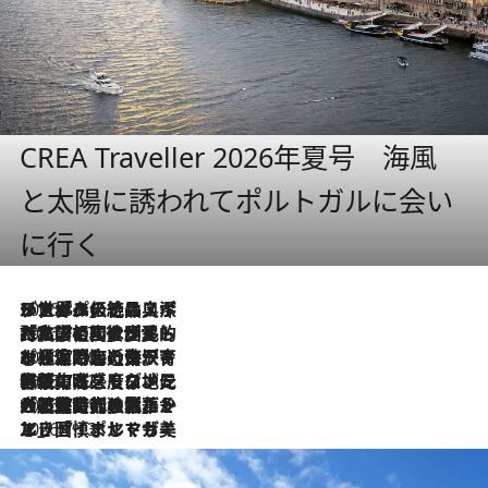
CREA Traveller 2026年夏号 海風
と太陽に誘われてポルトガルに会い
に行く
2026.8.8
リスボンの絶品スイーツ「パステル・デ・ナタ」とは？ポルトガル伝統の奥深い世界へ
2026.7.27
「私の祖国はポルトガル語です」国民的詩人フェルナンド・ペソアと、彼が愛した文学の街を歩く
2026.7.26
ポルトガル近海が育む極上の海の幸。キリリと冷えた白ワインと愉しむ、シーフード専門店の贅沢
2026.7.22
伝統の味をモダンに昇華。高感度な地元客が集う、リスボンの最旬ガストロノミー
2026.7.21
大航海時代の栄華から、震災、独裁、そして革命へ。ポルトガル・首都リスボンの石畳に刻まれた「歴史の光と影」
2026.7.13
エッセイ・ヤマザキマリ「慎ましくも美しき国 ポルトガル」