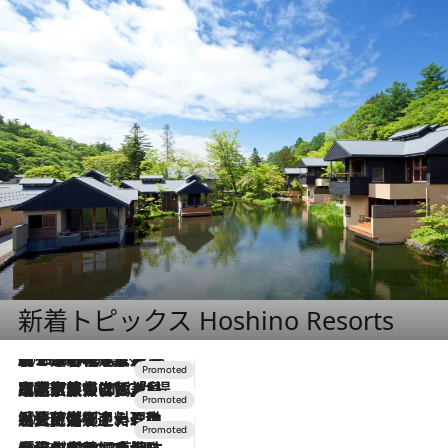
新着トピックス Hoshino Resorts
2026.8.7
【トンボの足水浴】ヒノキの香りに包まれて涼感マックス！約13℃の湧水かけ流しを避暑地「星野温泉 トンボの湯」で体験
2026.7.31
【ホテル帰省】という選択肢をOMOが提案。家族とほどよい距離を保つには「昼は実家、夜は気兼ねなくホテルで！」
2026.7.24
【夏限定ディナーコース】旬を迎える稚鮎や花ズッキーニなどをイタリア・トスカーナの郷土料理の手法で満喫！