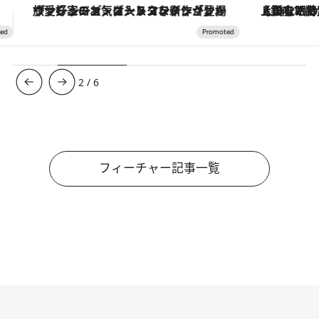
【銀座で出合う最旬美容】美髪ケアや上質な眠り…セルフケアのアップデートから、特別な名入れギフトまで。大人のための「ReFa GINZA」クルーズ
3
/
6
フィーチャー記事一覧