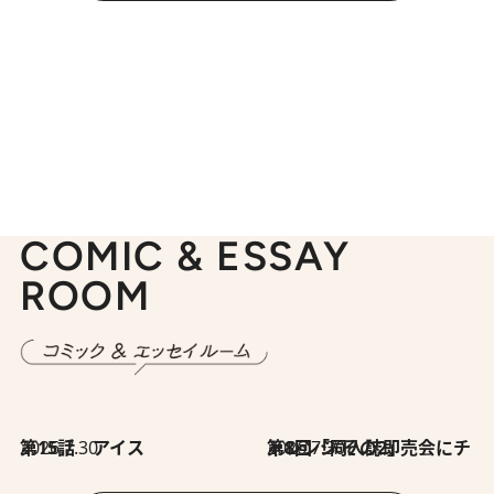
COMIC & ESSAY
ROOM
2026.7.30
第15話 アイス
2026.7.30
第8回「同人誌即売会にチャレンジ その2」