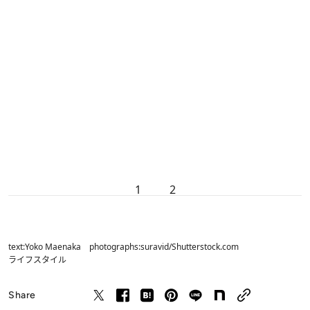
1
2
text:Yoko Maenaka photographs:suravid/Shutterstock.com
ライフスタイル
Share