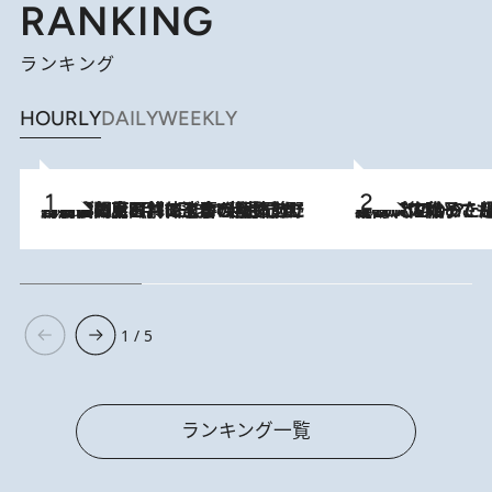
RANKING
ランキング
HOURLY
DAILY
WEEKLY
2026.8.8
「最後に見られてよかった」上野動物園の東園パンダ舎が解体前に特別公開。8月16日まで延長されたパネル展と共に辿る“半世紀”のパンダ飼育《解体工事の図面あり》
2026.8.5
【阿川佐和子さんの年とる力】なぜ70代で始めた趣味は“こんなに楽しい”のか？ ピアノ、俳句…スランプに陥っても続けられる“ある秘訣”とは
1 / 5
ランキング一覧