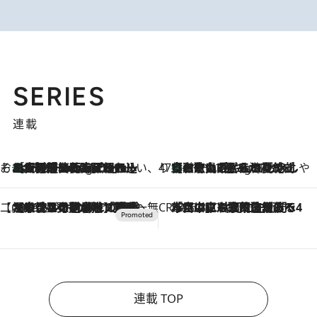
SERIES
連載
そおだよおこの関西おいしい、おやつ紀行
［大阪府箕面市］一皿一皿目の前で仕上げられる、料理を巧みに組み込んだアシェットデセールコース「ミチル アシェット デセール（Michiru assiette dessert）」
11 Hours Ago
47都道府県の手みやげ ひんやりスイーツで夏を満喫
【和歌山県】この夏絶対食べたい 冷やしておいしいおやつ3選 みかんがごろっと丸ごと入ったジュレ
11 Hours Ago
【CREA×星野リゾート】唯一無二。癒しと発見が待つ場所へ
2026.8.7
【トンボの足水浴】ヒノキの香りに包まれて涼感マックス！約13℃の湧水かけ流しを避暑地「星野温泉 トンボの湯」で体験
CREA'S CHOICE
2026.8.7
「立川にも歌舞伎があるんだよ」 片岡仁左衛門・市川中車ら豪華座組みで4年目の立川立飛歌舞伎へ
連載 TOP