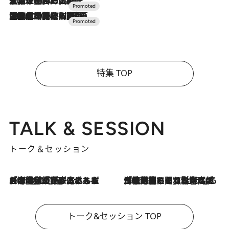
2026.7.17
「土佐和ハーブかき氷」がOMO7高知に登場！生姜、山椒、大葉など目にも舌にも涼を呼ぶ郷土の味
2026.7.10
NEW OPEN！【界 草津】名湯の地に誕生。趣の異なる2種の温泉と上州ならではの会席・蕎麦割烹など美食を味わう究極の癒やし旅
特集 TOP
TALK & SESSION
トーク＆セッション
2026.8.3
「今後値上げがあるとすれば…」「リスクがあるのは今年の冬」エネルギー専門家が語る、ホルムズ海峡封鎖が家庭にもたらす“ある心配”
2026.8.3
「住宅建てられない…」「サーチャージ料の高値が続いている」ホルムズ海峡封鎖による影響はいつまで続く？《エネルギー専門家に聞く“どうなる日本の暮らし”》
トーク&セッション TOP