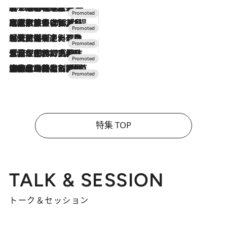
2026.8.7
【トンボの足水浴】ヒノキの香りに包まれて涼感マックス！約13℃の湧水かけ流しを避暑地「星野温泉 トンボの湯」で体験
2026.7.31
【ホテル帰省】という選択肢をOMOが提案。家族とほどよい距離を保つには「昼は実家、夜は気兼ねなくホテルで！」
2026.7.24
【夏限定ディナーコース】旬を迎える稚鮎や花ズッキーニなどをイタリア・トスカーナの郷土料理の手法で満喫！
2026.7.17
「土佐和ハーブかき氷」がOMO7高知に登場！生姜、山椒、大葉など目にも舌にも涼を呼ぶ郷土の味
2026.7.10
NEW OPEN！【界 草津】名湯の地に誕生。趣の異なる2種の温泉と上州ならではの会席・蕎麦割烹など美食を味わう究極の癒やし旅
特集 TOP
TALK & SESSION
トーク＆セッション