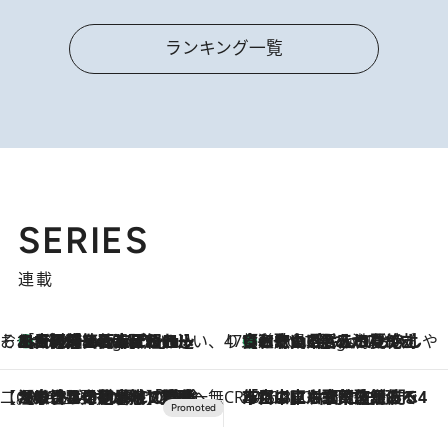
ランキング一覧
SERIES
連載
そおだよおこの関西おいしい、おやつ紀行
［大阪府箕面市］一皿一皿目の前で仕上げられる、料理を巧みに組み込んだアシェットデセールコース「ミチル アシェット デセール（Michiru assiette dessert）」
8 Hours Ago
47都道府県の手みやげ ひんやりスイーツで夏を満喫
【和歌山県】この夏絶対食べたい 冷やしておいしいおやつ3選 みかんがごろっと丸ごと入ったジュレ
8 Hours Ago
【CREA×星野リゾート】唯一無二。癒しと発見が待つ場所へ
2026.8.7
【トンボの足水浴】ヒノキの香りに包まれて涼感マックス！約13℃の湧水かけ流しを避暑地「星野温泉 トンボの湯」で体験
CREA'S CHOICE
2026.8.7
「立川にも歌舞伎があるんだよ」 片岡仁左衛門・市川中車ら豪華座組みで4年目の立川立飛歌舞伎へ