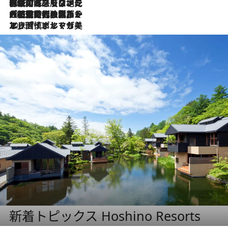
2026.7.22
伝統の味をモダンに昇華。高感度な地元客が集う、リスボンの最旬ガストロノミー
2026.7.21
大航海時代の栄華から、震災、独裁、そして革命へ。ポルトガル・首都リスボンの石畳に刻まれた「歴史の光と影」
2026.7.13
エッセイ・ヤマザキマリ「慎ましくも美しき国 ポルトガル」
新着トピックス Hoshino Resorts