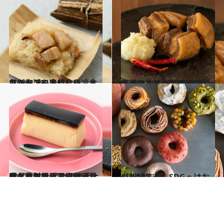
2021.3.19
カンタンでおいしい冷食で新生活を楽しむ♪ 人気ストアの冷凍食品
グルメ
2021.2.20
最近の冷凍食品が美味しいのはなぜ？ お取り寄せで進化する“冷凍料理”
グルメ
2020.11.25
輸入食料品＆スーパーマーケットの イケテル手土産【カタログ写真68点】 まとめて閲覧♡編集部員も太鼓判！
グルメ
2021.2.15
【総特集！】SDGｓはおいしい
グルメ