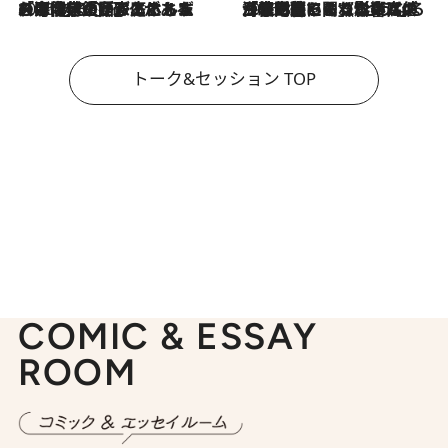
2026.8.3
「今後値上げがあるとすれば…」「リスクがあるのは今年の冬」エネルギー専門家が語る、ホルムズ海峡封鎖が家庭にもたらす“ある心配”
2026.8.3
「住宅建てられない…」「サーチャージ料の高値が続いている」ホルムズ海峡封鎖による影響はいつまで続く？《エネルギー専門家に聞く“どうなる日本の暮らし”》
トーク&セッション TOP
COMIC & ESSAY
ROOM