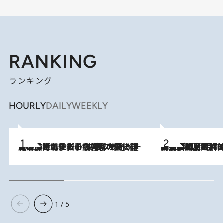
RANKING
ランキング
HOURLY
DAILY
WEEKLY
2026.8.3
《「文士の子ども被害者の会」発足！》阿川佐和子（72）が語る遠藤周作に北杜夫、劇作家・矢代静一の子どもたちの“文豪プライベート事件簿”
2026.8.8
「最後に見られてよかった」上野動物園の東園パンダ舎が解体前に特別公開。8月16日まで延長されたパネル展と共に辿る“半世紀”のパンダ飼育《解体工事の図面あり》
1 / 5