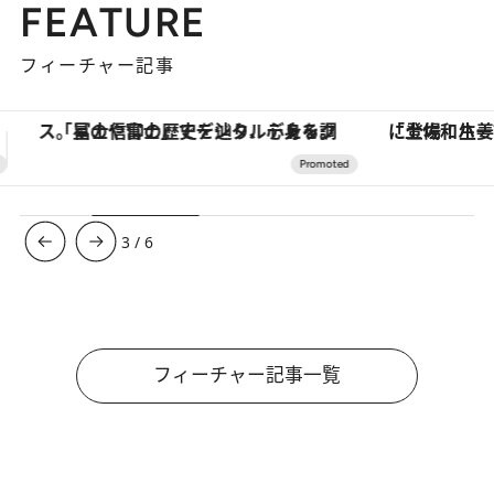
FEATURE
フィーチャー記事
「土佐和ハーブかき氷」がOMO7高知に登場！生姜、山椒、大葉など目にも舌にも涼を呼ぶ郷土の味
3
/
6
フィーチャー記事一覧