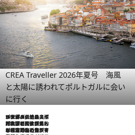
CREA Traveller 2026年夏号 海風
と太陽に誘われてポルトガルに会い
に行く
2026.8.8
リスボンの絶品スイーツ「パステル・デ・ナタ」とは？ポルトガル伝統の奥深い世界へ
2026.7.27
「私の祖国はポルトガル語です」国民的詩人フェルナンド・ペソアと、彼が愛した文学の街を歩く
2026.7.26
ポルトガル近海が育む極上の海の幸。キリリと冷えた白ワインと愉しむ、シーフード専門店の贅沢