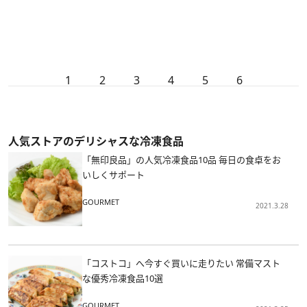
1
2
3
4
5
6
人気ストアのデリシャスな冷凍食品
「無印良品」の人気冷凍食品10品 毎日の食卓をお
いしくサポート
GOURMET
2021.3.28
「コストコ」へ今すぐ買いに走りたい 常備マスト
な優秀冷凍食品10選
GOURMET