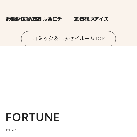
2026.7.30
第8回「同人誌即売会にチャレンジ その2」
2026.7.30
第15話 アイス
コミック＆エッセイルームTOP
FORTUNE
占い