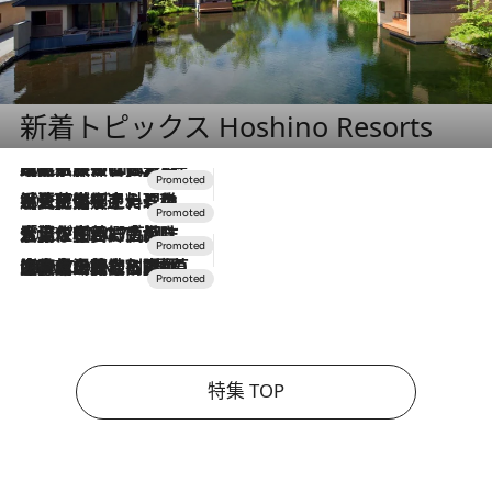
新着トピックス Hoshino Resorts
2026.7.31
【ホテル帰省】という選択肢をOMOが提案。家族とほどよい距離を保つには「昼は実家、夜は気兼ねなくホテルで！」
2026.7.24
【夏限定ディナーコース】旬を迎える稚鮎や花ズッキーニなどをイタリア・トスカーナの郷土料理の手法で満喫！
2026.7.17
「土佐和ハーブかき氷」がOMO7高知に登場！生姜、山椒、大葉など目にも舌にも涼を呼ぶ郷土の味
2026.7.10
NEW OPEN！【界 草津】名湯の地に誕生。趣の異なる2種の温泉と上州ならではの会席・蕎麦割烹など美食を味わう究極の癒やし旅
特集 TOP