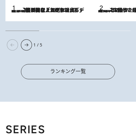
2026.8.5
【なぜ吉沢亮は「気配を消せる」のか？】興行収入208億の『国宝』を経て挑むミュージカル『ディア・エヴァン・ハンセン』。トップ俳優が舞台上でさらけ出した“孤独”とは
2026.8.5
【阿川佐和子さんの年とる力】なぜ70代で始めた趣味は“こんなに楽しい”のか？ ピアノ、俳句…スランプに陥っても続けられる“ある秘訣”とは
1 / 5
ランキング一覧
SERIES