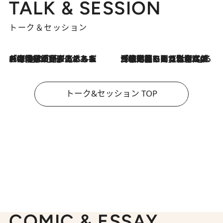
TALK & SESSION
トーク＆セッション
2026.8.3
「今後値上げがあるとすれば…」「リスクがあるのは今年の冬」エネルギー専門家が語る、ホルムズ海峡封鎖が家庭にもたらす“ある心配”
2026.8.3
「住宅建てられない…」「サーチャージ料の高値が続いている」ホルムズ海峡封鎖による影響はいつまで続く？《エネルギー専門家に聞く“どうなる日本の暮らし”》
トーク&セッション TOP
COMIC & ESSAY