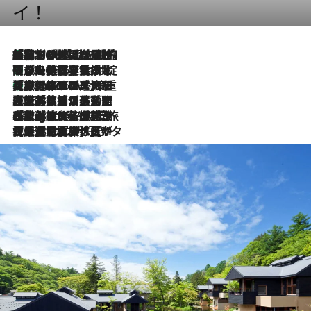
イ！
「荷物が増えるほど旅ストレスは増す」美容ジャーナリストがたどり着いた最終結論。“化粧品を劇的に減らす”感動の凝縮美容とは
2026.8.6
「旅先には金髪ウィッグを持参」日本と同じメイクでは損してる!? 美容ジャーナリストが提案する“掟破りの旅美容”とは
2026.8.6
【厳選旅コスメ】「身軽さ＆UV対策重視！」ヘアアーティストshucoが選んだ夏旅ベストコスメを発表【Mサイズジップ】
2026.8.6
2026.8.5
【厳選旅コスメ】国内をあちこち移動する河井菜摘が選んだ夏旅ベストコスメ発表！「リラックスアイテムはマスト」【Mサイズジップ】
2026.8.4
【厳選旅コスメ】「紫外線＆乾燥対策しながらメイク感も！」ヘア＆メイクGeorgeが選んだ夏旅ベストコスメを発表！【Mサイズジップ】
2026.8.3
【厳選旅コスメ】「保湿もタイパ重視！」“サウナ好き”タレント清水みさとが愛用する夏旅ベストコスメを発表！【Mサイズジップ】