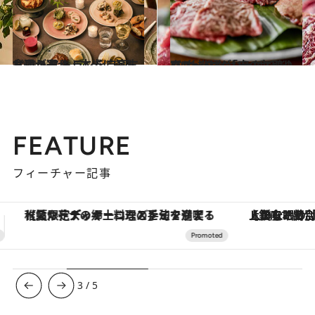
2021.1.2
食通が選ぶ、本当に美味しい レストランを自宅にお取り寄せ！
グルメ
2021.1.1
ユニークな「肉のお取り寄せ」6選 “おうちで楽しい”仕掛けがいっぱい
グルメ
FEATURE
フィーチャー記事
【銀座で出合う最旬美容】美髪ケアや上質な眠り…セルフケアのアップデートから、特別な名入れギフトまで。大人のための「ReFa GINZA」クルーズ
3
/
5