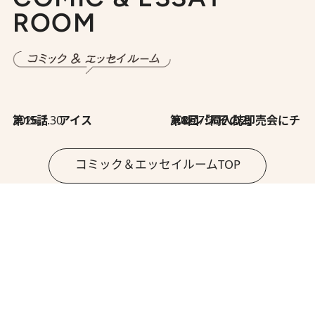
ROOM
2026.7.30
第15話 アイス
2026.7.30
第8回「同人誌即売会にチャレンジ その2」
コミック＆エッセイルームTOP