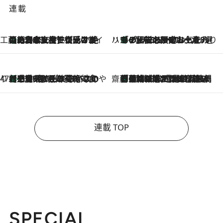
連載
工藤まやのおもてなしハワイ
【ハワイ土産】ローカルの絶大な支持で復活！ 絶品の幻クッキー《元ファンの日本人女性が受け継いだ名店》
2026.8.6
ハワイ賢者 リサのお気に入りリスト
あの伝説の限定トートも！ リニューアルした「ディーン＆デルーカ ハワイ」で必須のお土産8選
2026.8.6
47都道府県の手みやげ ひんやりスイーツで夏を満喫
【三重県】この夏絶対食べたい 冷やしておいしいおやつ3選 お餅×アイスの新感覚スイーツ
2026.8.6
齋藤 薫 美容脳ルネサンス
「荷物が増えるほど旅ストレスは増す」美容ジャーナリストがたどり着いた最終結論。“化粧品を劇的に減らす”感動の凝縮美容とは
2026.8.6
連載 TOP
SPECIAL