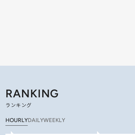
RANKING
ランキング
HOURLY
DAILY
WEEKLY