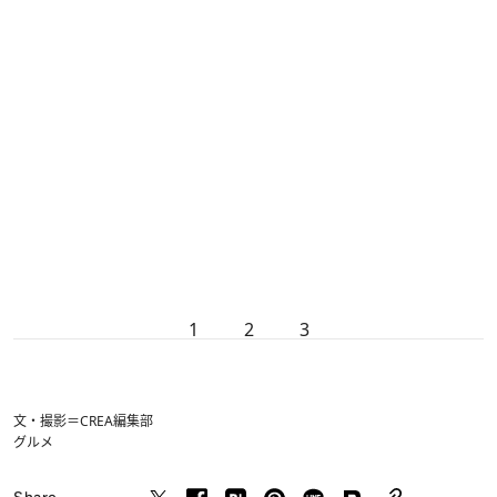
1
2
3
文・撮影＝CREA編集部
グルメ