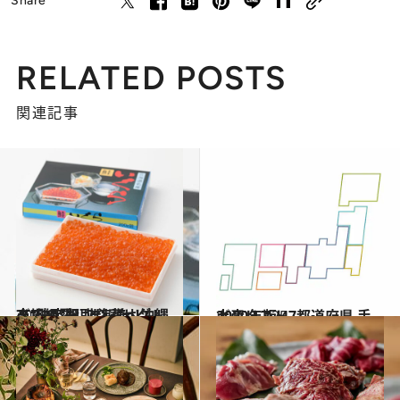
Share
RELATED POSTS
関連記事
2021.1.23
市場の“お取り寄せグルメ”決定版 北海道～沖縄まで網羅しました！
グルメ
2020.12.25
2020年版 47都道府県 手土産リスト
グルメ