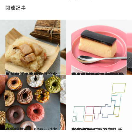
関連記事
2021.3.19
カンタンでおいしい冷食で新生活を楽しむ♪ 人気ストアの冷凍食品
グルメ
2020.11.25
輸入食料品＆スーパーマーケットの イケテル手土産【カタログ写真68点】 まとめて閲覧♡編集部員も太鼓判！
グルメ
2021.2.15
【総特集！】SDGｓはおいしい
グルメ
2020.12.25
2020年版 47都道府県 手土産リスト
グルメ