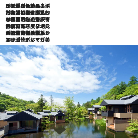
2026.8.8
リスボンの絶品スイーツ「パステル・デ・ナタ」とは？ポルトガル伝統の奥深い世界へ
2026.7.27
「私の祖国はポルトガル語です」国民的詩人フェルナンド・ペソアと、彼が愛した文学の街を歩く
2026.7.26
ポルトガル近海が育む極上の海の幸。キリリと冷えた白ワインと愉しむ、シーフード専門店の贅沢
2026.7.22
伝統の味をモダンに昇華。高感度な地元客が集う、リスボンの最旬ガストロノミー
2026.7.21
大航海時代の栄華から、震災、独裁、そして革命へ。ポルトガル・首都リスボンの石畳に刻まれた「歴史の光と影」
2026.7.13
エッセイ・ヤマザキマリ「慎ましくも美しき国 ポルトガル」