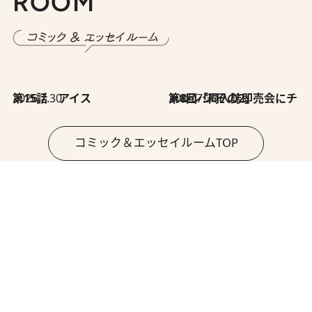
ROOM
2026.7.30
第15話 アイス
2026.7.30
第8回「同人誌即売会にチャレンジ その2」
コミック＆エッセイルームTOP