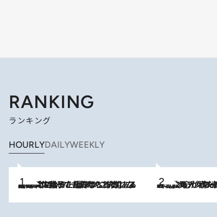
RANKING
ランキング
HOURLY
DAILY
WEEKLY
2026.8.5
【阿川佐和子さんの年とる力】なぜ70代で始めた趣味は“こんなに楽しい”のか？ ピアノ、俳句…スランプに陥っても続けられる“ある秘訣”とは
2026.8.8
《北欧の人々の幸福度が高いのは…》元デンマーク親善大使が出会った“心が満たされる暮らし”「いいかげんにヒュッゲしなさい！」