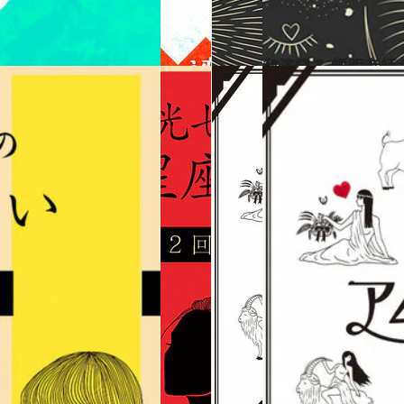
2023.11.30
台湾発！ 悟明老師
ライフスタイル