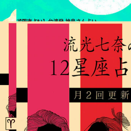
2026.1.18
【干支占い】台湾発 神鳥さん占い
占い