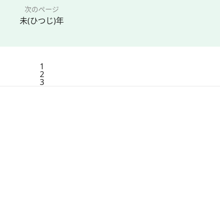
次のページ
未(ひつじ)年
1
2
3