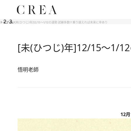
トップ
占い
[未(ひつじ)年]12/15～1/12の運勢 試練多数!? 乗り越えれば未来に幸あり
[未(ひつじ)年]12/15～
悟明老師
12月