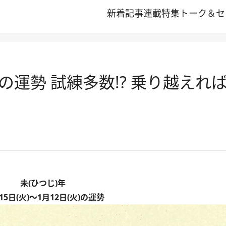
新着記事
連載
特集
トーク＆セ
1/12の運勢 試練多数!? 乗り越え
未(ひつじ)年
15日(火)〜1月12日(火)の運勢