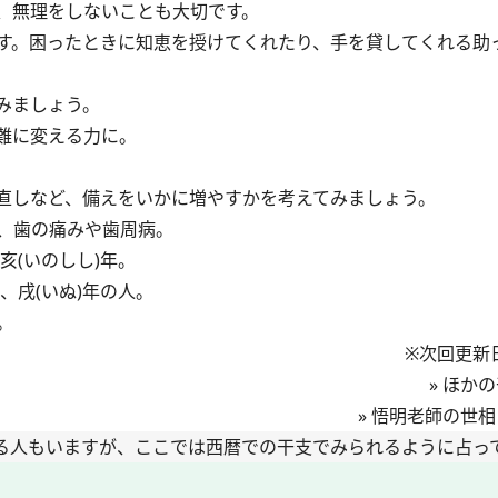
、無理をしないことも大切です。
す。困ったときに知恵を授けてくれたり、手を貸してくれる助
みましょう。
難に変える力に。
直しなど、備えをいかに増やすかを考えてみましょう。
、歯の痛みや歯周病。
亥(いのしし)年。
、戌(いぬ)年の人。
。
※次回更新日
»
ほかの
»
悟明老師の世相
る人もいますが、ここでは西暦での干支でみられるように占っ