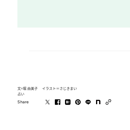
文=堀 由美子 イラスト＝さじきまい
占い
Share